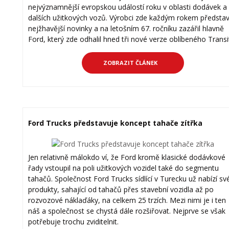
nejvýznamnější evropskou událostí roku v oblasti dodávek a
dalších užitkových vozů. Výrobci zde každým rokem představ
nejžhavější novinky a na letošním 67. ročníku zazářil hlavně
Ford, který zde odhalil hned tři nové verze oblíbeného Transi
ZOBRAZIT ČLÁNEK
Ford Trucks představuje koncept tahače zítřka
Jen relativně málokdo ví, že Ford kromě klasické dodávkové
řady vstoupil na poli užitkových vozidel také do segmentu
tahačů. Společnost Ford Trucks sídlící v Turecku už nabízí sv
produkty, sahající od tahačů přes stavební vozidla až po
rozvozové náklaďáky, na celkem 25 trzích. Mezi nimi je i ten
náš a společnost se chystá dále rozšiřovat. Nejprve se však
potřebuje trochu zviditelnit.