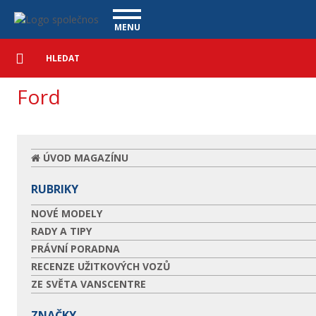
Ford - Vanscentre
Navigace
MENU
Podrobné
UŽITKOVÉ VOZY
vyhledávání
Vyhledat
VÝKUP VOZŮ
Ford
ÚVĚR ZDARMA
NÁŠ TÝM
MAGAZÍN
ZÁRUKA NA OJETÉ VOZY
NAŠE VIDEA
KONTAKT
ÚVOD MAGAZÍNU
CENÍK SLUŽEB
REFERENCE
RUBRIKY
CO NABÍZÍME
NOVÉ MODELY
ONLINE VIDEO PROHLÍDKY
RADY A TIPY
PRÁVNÍ PORADNA
UPLATNĚNÍ VAD
RECENZE UŽITKOVÝCH VOZŮ
ZE SVĚTA VANSCENTRE
ZNAČKY