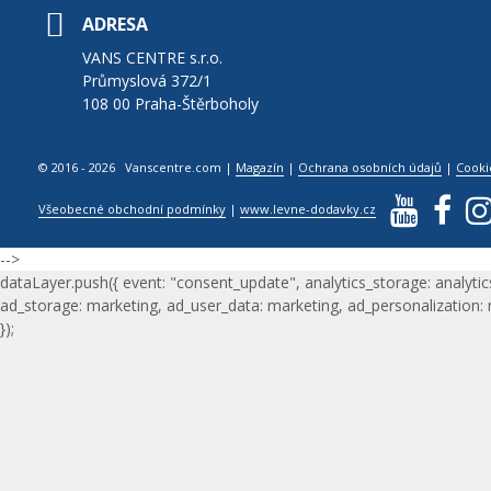
ADRESA
VANS CENTRE s.r.o.
Průmyslová 372/1
108 00 Praha-Štěrboholy
© 2016 - 2026 Vanscentre.com
|
Magazín
|
Ochrana osobních údajů
|
Cooki
Všeobecné obchodní podmínky
|
www.levne-dodavky.cz
-->
dataLayer.push({ event: "consent_update", analytics_storage: analytic
ad_storage: marketing, ad_user_data: marketing, ad_personalization:
});