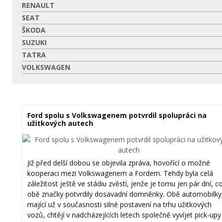
RENAULT
SEAT
ŠKODA
SUZUKI
TATRA
VOLKSWAGEN
Ford spolu s Volkswagenem potvrdil spolupráci na
užitkových autech
Již před delší dobou se objevila zpráva, hovořící o možné
kooperaci mezi Volkswagenem a Fordem. Tehdy byla celá
záležitost ještě ve stádiu zvěstí, jenže je tomu jen pár dní, c
obě značky potvrdily dosavadní domněnky. Obě automobilky
mající už v současnosti silné postavení na trhu užitkových
vozů, chtějí v nadcházejících letech společně vyvíjet pick-upy