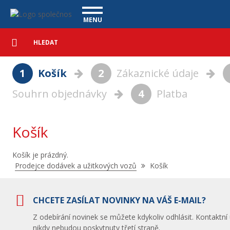
Košík - Vanscentre
Navigace
MENU
Podrobné
UŽITKOVÉ VOZY
vyhledávání
Vyhledat
VÝKUP VOZŮ
1
Košík
2
Zákaznické údaje
ÚVĚR ZDARMA
NÁŠ TÝM
MAGAZÍN
Souhrn objednávky
4
Platba
ZÁRUKA NA OJETÉ VOZY
NAŠE VIDEA
KONTAKT
CENÍK SLUŽEB
REFERENCE
Košík
CO NABÍZÍME
Košík je prázdný.
ONLINE VIDEO PROHLÍDKY
Nacházíte
Prodejce dodávek a užitkových vozů
Košík
se
UPLATNĚNÍ VAD
zde:
CHCETE ZASÍLAT NOVINKY NA VÁŠ E-MAIL?
Z odebírání novinek se můžete kdykoliv odhlásit. Kontaktní
nikdy nebudou poskytnuty třetí straně.