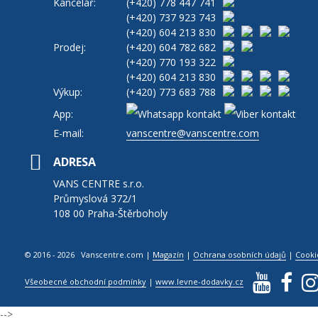
Kancelář:
(+420)
778 447 741
(+420)
737 923 743
(+420)
604 213 830
Prodej:
(+420)
604 782 682
(+420)
770 193 322
(+420)
604 213 830
Výkup:
(+420)
773 683 788
App:
E-mail:
vanscentre@vanscentre.com
ADRESA
VANS CENTRE s.r.o.
Průmyslová 372/1
108 00 Praha-Štěrboholy
© 2016 - 2026 Vanscentre.com
|
Magazín
|
Ochrana osobních údajů
|
Cooki
Všeobecné obchodní podmínky
|
www.levne-dodavky.cz
-->