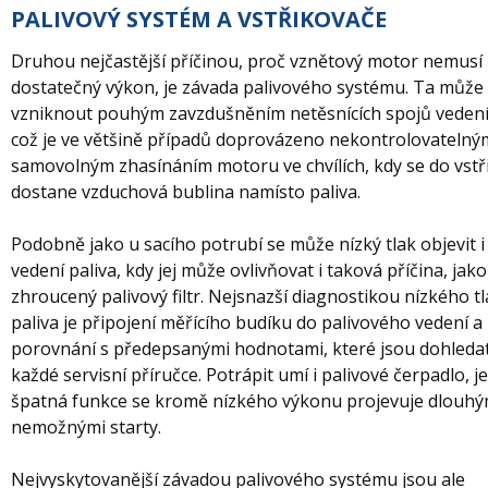
PALIVOVÝ SYSTÉM A VSTŘIKOVAČE
Druhou nejčastější příčinou, proč vznětový motor nemusí 
dostatečný výkon, je závada palivového systému. Ta může
vzniknout pouhým zavzdušněním netěsnících spojů vedení
což je ve většině případů doprovázeno nekontrolovatelný
samovolným zhasínáním motoru ve chvílích, kdy se do vst
dostane vzduchová bublina namísto paliva.
Podobně jako u sacího potrubí se může nízký tlak objevit i
vedení paliva, kdy jej může ovlivňovat i taková příčina, jako
zhroucený palivový filtr. Nejsnazší diagnostikou nízkého t
paliva je připojení měřícího budíku do palivového vedení a
porovnání s předepsanými hodnotami, které jsou dohledat
každé servisní příručce. Potrápit umí i palivové čerpadlo, j
špatná funkce se kromě nízkého výkonu projevuje dlouhý
nemožnými starty.
Nejvyskytovanější závadou palivového systému jsou ale