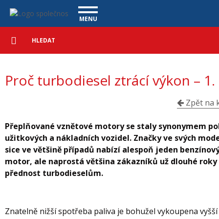
Proč turbodiesel ztrácí výkon – 1. část - Vanscentre
Navigace
MENU
Podrobné
UŽITKOVÉ VOZY
vyhledávání
Vyhledat
VÝKUP VOZŮ
Proč turbodiesel ztrácí výkon – 1.
ÚVĚR ZDARMA
NÁŠ TÝM
MAGAZÍN
ZÁRUKA NA OJETÉ VOZY
NAŠE VIDEA
KONTAKT
Zpět na k
CENÍK SLUŽEB
REFERENCE
Přeplňované vznětové motory se staly synonymem p
CO NABÍZÍME
užitkových a nákladních vozidel. Značky ve svých mod
sice ve většině případů nabízí alespoň jeden benzínov
ONLINE VIDEO PROHLÍDKY
motor, ale naprostá většina zákazníků už dlouhé roky
přednost turbodieselům.
UPLATNĚNÍ VAD
Znatelně nižší spotřeba paliva je bohužel vykoupena vyšší