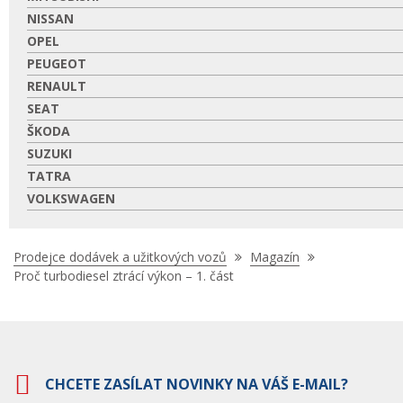
NISSAN
OPEL
PEUGEOT
RENAULT
SEAT
ŠKODA
SUZUKI
TATRA
VOLKSWAGEN
Nacházíte
Prodejce dodávek a užitkových vozů
Magazín
se
Proč turbodiesel ztrácí výkon – 1. část
zde:
CHCETE ZASÍLAT NOVINKY NA VÁŠ E-MAIL?