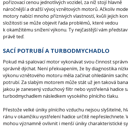
pořizovací cenou jednotlivých vozidel, za níž stojí hlavně
náročnější a dražší vývoj vznětových motorů. Ačkoliv mode
motory nabízí mnoho příznivých vlastností, kvůli jejich ko
složitosti se může objevit řada problémů, které vedou
k okamžitému snížení výkonu. Ty nejčastější vám předsta
právě teď.
SACÍ POTRUBÍ A TURBODMYCHADLO
Pokud má spalovací motor vykonávat svou činnost správn
správně dýchat. Není překvapením, že by diagnostika níz
výkonu vznětového motoru měla začínat ohledáním sacíh
potrubí. Za slabým motorem může stát už jen taková banal
jakou je zanesený vzduchový filtr nebo vystřelená hadice s
turbodmychadlem následkem vysokého plnícího tlaku.
Přestože velké úniky plnícího vzduchu nejsou slyšitelné, hl
ránu v okamžiku vystřelení hadice určitě nepřeslechnete.
mohou významně ovlivnit i menší úniky charakteristické s