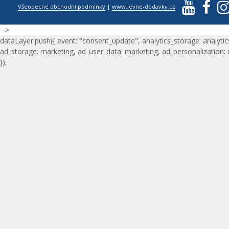
Všeobecné obchodní podmínky
|
www.levne-dodavky.cz
-->
dataLayer.push({ event: "consent_update", analytics_storage: analytic
ad_storage: marketing, ad_user_data: marketing, ad_personalization:
});