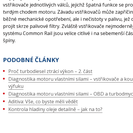
vstřikovače jednotlivých válců, jejichž špatná funkce se pro
tvrdým chodem motoru. Závadu vstřikovačů může zapříčin
běžné mechanické opotřebení, ale i nečistoty v palivu, jež
projít skrze palivové filtry. Zvláště vstřikovače nejmoderně
systému Common Rail jsou velice citlivé i na sebemenší čá
špíny.
PODOBNÉ ČLÁNKY
Proč turbodiesel ztrácí výkon – 2. část
Diagnostika motoru vlastními silami – vstřikovače a kou
výfuku
Diagnostika motoru vlastními silami – OBD a turbodmy
Aditiva: Vše, co byste měli vědět
Kontrola hladiny oleje detailně – jak na to?