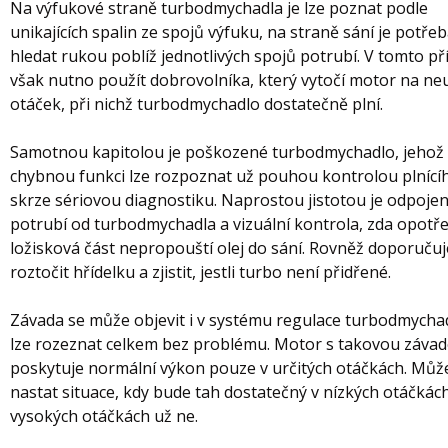
Na výfukové straně turbodmychadla je lze poznat podle
unikajících spalin ze spojů výfuku, na straně sání je potřeb
hledat rukou poblíž jednotlivých spojů potrubí. V tomto př
však nutno použít dobrovolníka, který vytočí motor na neu
otáček, při nichž turbodmychadlo dostatečně plní.
Samotnou kapitolou je poškozené turbodmychadlo, jehož
chybnou funkci lze rozpoznat už pouhou kontrolou plnící
skrze sériovou diagnostiku. Naprostou jistotou je odpojen
potrubí od turbodmychadla a vizuální kontrola, zda opot
ložisková část nepropouští olej do sání. Rovněž doporuču
roztočit hřídelku a zjistit, jestli turbo není přidřené.
Závada se může objevit i v systému regulace turbodmychadl
lze rozeznat celkem bez problému. Motor s takovou závad
poskytuje normální výkon pouze v určitých otáčkách. Můž
nastat situace, kdy bude tah dostatečný v nízkých otáčkách
vysokých otáčkách už ne.