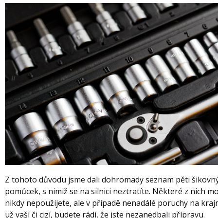
Z tohoto důvodu jsme dali dohromady seznam pěti šikovn
pomůcek, s nimiž se na silnici neztratíte. Některé z nich m
nikdy nepoužijete, ale v případě nenadálé poruchy na krajni
už vaší či cizí, budete rádi, že jste nezanedbali přípravu.