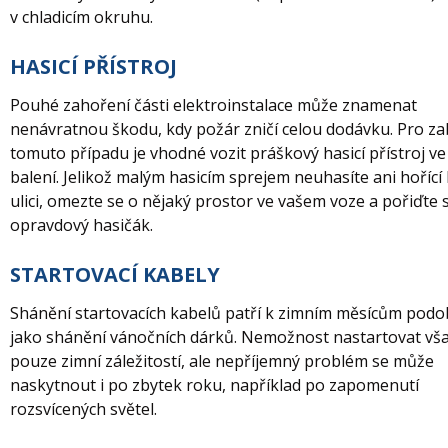
v chladicím okruhu.
HASICÍ PŘÍSTROJ
Pouhé zahoření části elektroinstalace může znamenat
nenávratnou škodu, kdy požár zničí celou dodávku. Pro z
tomuto případu je vhodné vozit práškový hasicí přístroj ve
balení. Jelikož malým hasicím sprejem neuhasíte ani hořící
ulici, omezte se o nějaký prostor ve vašem voze a pořiďte s
opravdový hasičák.
STARTOVACÍ KABELY
Shánění startovacích kabelů patří k zimním měsícům podo
jako shánění vánočních dárků. Nemožnost nastartovat vš
pouze zimní záležitostí, ale nepříjemný problém se může
naskytnout i po zbytek roku, například po zapomenutí
rozsvícených světel.