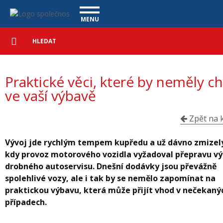
Praktické věci, které by neměly chybět ve vaší výbavě - Vanscentre
Navigace
MENU
Podrobné
UŽITKOVÉ VOZY
vyhledávání
Vyhledat
VÝKUP VOZŮ
Praktické věci, které by neměly c
ÚVĚR ZDARMA
NÁŠ TÝM
MAGAZÍN
ve vaší výbavě
ZÁRUKA NA OJETÉ VOZY
NAŠE VIDEA
KONTAKT
CENÍK SLUŽEB
REFERENCE
Zpět na k
CO NABÍZÍME
Vývoj jde rychlým tempem kupředu a už dávno zmizel
kdy provoz motorového vozidla vyžadoval přepravu v
ONLINE VIDEO PROHLÍDKY
drobného autoservisu. Dnešní dodávky jsou převážně
UPLATNĚNÍ VAD
spolehlivé vozy, ale i tak by se nemělo zapomínat na
praktickou výbavu, která může přijít vhod v nečekaný
případech.