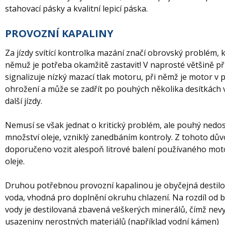
stahovací pásky a kvalitní lepicí páska.
PROVOZNÍ KAPALINY
Za jízdy svítící kontrolka mazání značí obrovský problém, k
němuž je potřeba okamžitě zastavit! V naprosté většině p
signalizuje nízký mazací tlak motoru, při němž je motor v
ohrožení a může se zadřít po pouhých několika desítkách 
další jízdy.
Nemusí se však jednat o kritický problém, ale pouhý nedo
množství oleje, vzniklý zanedbáním kontroly. Z tohoto dův
doporučeno vozit alespoň litrové balení používaného mo
oleje.
Druhou potřebnou provozní kapalinou je obyčejná destil
voda, vhodná pro doplnění okruhu chlazení. Na rozdíl od 
vody je destilovaná zbavená veškerých minerálů, čímž nevy
usazeniny nerostných materiálů (například vodní kámen)