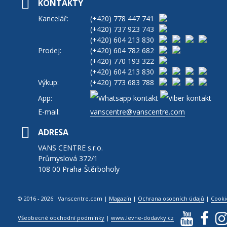
KONTAKTY
Kancelář:
(+420)
778 447 741
(+420)
737 923 743
(+420)
604 213 830
Prodej:
(+420)
604 782 682
(+420)
770 193 322
(+420)
604 213 830
Výkup:
(+420)
773 683 788
App:
E-mail:
vanscentre@vanscentre.com
ADRESA
VANS CENTRE s.r.o.
Průmyslová 372/1
108 00 Praha-Štěrboholy
© 2016 - 2026 Vanscentre.com
|
Magazín
|
Ochrana osobních údajů
|
Cooki
Všeobecné obchodní podmínky
|
www.levne-dodavky.cz