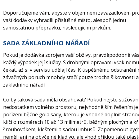
Doporučujeme vám, abyste v objemném zavazadlovém pr
vaší dodávky vyhradili příslušné místo, alespoň jednu
samostatnou přepravku, následujícím prvkům:
SADA ZÁKLADNÍHO NÁŘADÍ
Pokud je dodávka zdrojem vaší obživy, pravděpodobně vás
každý výpadek její služby. S drobnými opravami však nemu
čekat, až si v servisu udělají čas. K úspěšnému odstranění
závažných poruch mnohdy stačí pouze trocha šikovnosti a
základního nářadí.
Co by taková sada měla obsahovat? Pokud nejste sužován
nedostatkem volného prostoru, nejvhodnějším řešením je
pořízení běžné gola sady, kterou je vhodné doplnit strano
klíči o rozměrech 10 až 13 milimetrů, běžným plochým a k
šroubovákem, kleštěmi a sadou imbusů. Zapomenout by
neměli ani na obyčejné kladivo, ale vhod přijdou také plas