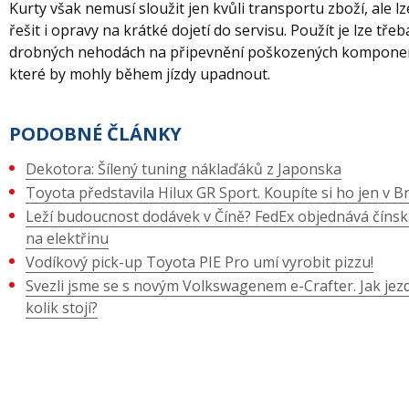
Kurty však nemusí sloužit jen kvůli transportu zboží, ale lz
řešit i opravy na krátké dojetí do servisu. Použít je lze tře
drobných nehodách na připevnění poškozených komponen
které by mohly během jízdy upadnout.
PODOBNÉ ČLÁNKY
Dekotora: Šílený tuning náklaďáků z Japonska
Toyota představila Hilux GR Sport. Koupíte si ho jen v Bra
Leží budoucnost dodávek v Číně? FedEx objednává čínsk
na elektřinu
Vodíkový pick-up Toyota PIE Pro umí vyrobit pizzu!
Svezli jsme se s novým Volkswagenem e-Crafter. Jak jezd
kolik stojí?