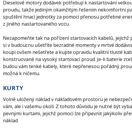
Dieselové motory dodávek potřebují k nastartování velkou
proudu, takže jediným okamžitým řešením nekomfortní pat
spuštění hnací jednotky za pomoci přenosu potřebné ene
z jiného nastartovaného vozu.
Nezapomeňte tak na pořízení startovacích kabelů, jejichž
si v budoucnu ušetříte bezradné momenty v mrtvé dodávce
koupi ovšem nešetřete a kupte opravdu kvalitní tlusté kab
konstruované na vysoký startovací proud. Je-li baterie zcel
budou vám tenké kabely, které nepřenesou pořádný proud
možná k ničemu.
KURTY
Volně uložený náklad v nákladovém prostoru je nebezpeč
vám, ale i vašemu okolí. Z tohoto důvodu je nutné být vyb
pevnými kurtami, jejichž pomocí lze připevnit jakýkoliv př
náklad.