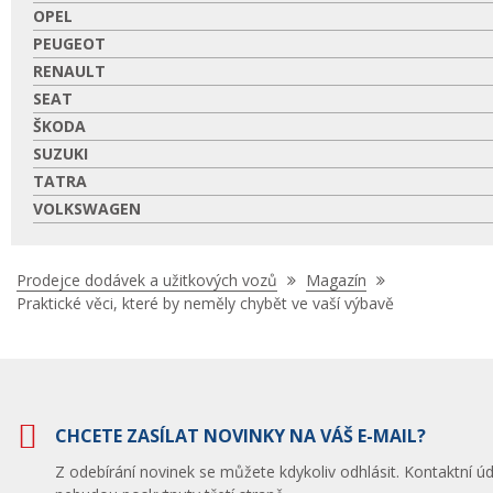
OPEL
PEUGEOT
RENAULT
SEAT
ŠKODA
SUZUKI
TATRA
VOLKSWAGEN
Nacházíte
Prodejce dodávek a užitkových vozů
Magazín
se
Praktické věci, které by neměly chybět ve vaší výbavě
zde:
CHCETE ZASÍLAT NOVINKY NA VÁŠ E-MAIL?
Z odebírání novinek se můžete kdykoliv odhlásit. Kontaktní úd