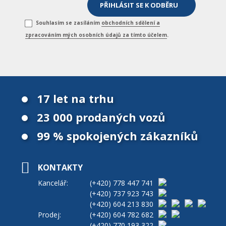
Souhlasím se zasíláním
obchodních sdělení a
zpracováním mých osobních údajů za tímto účelem
.
17 let na trhu
23 000 prodaných vozů
99 % spokojených zákazníků
KONTAKTY
Kancelář:
(+420)
778 447 741
(+420)
737 923 743
(+420)
604 213 830
Prodej:
(+420)
604 782 682
(+420)
770 193 322