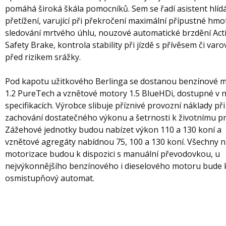
pomáhá široká škála pomocníků. Sem se řadí asistent hlíd
přetížení, varující při překročení maximální přípustné hmo
sledování mrtvého úhlu, nouzové automatické brzdění Act
Safety Brake, kontrola stability při jízdě s přívěsem či varo
před rizikem srážky.
Pod kapotu užitkového Berlinga se dostanou benzínové 
1.2 PureTech a vznětové motory 1.5 BlueHDi, dostupné v 
specifikacích. Výrobce slibuje příznivé provozní náklady při
zachování dostatečného výkonu a šetrnosti k životnímu pr
Zážehové jednotky budou nabízet výkon 110 a 130 koní a
vznětové agregáty nabídnou 75, 100 a 130 koní. Všechny 
motorizace budou k dispozici s manuální převodovkou, u
nejvýkonnějšího benzínového i dieselového motoru bude 
osmistupňový automat.