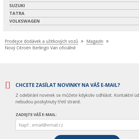
SUZUKI
TATRA
VOLKSWAGEN
Nacházíte
Prodejce dodávek a užitkových vozů
Magazín
se
Nový Citroën Berlingo Van oficiálně
zde:
CHCETE ZASÍLAT NOVINKY NA VÁŠ E-MAIL?
Z odebírání novinek se můžete kdykoliv odhlásit. Kontaktní úd
nebudou poskytnuty třetí straně.
ZADEJTE VÁŠ E-MAIL: