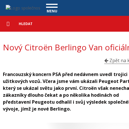
Nový Citroën Berlingo Van oficiálně - Vanscentre
Navigace
MENU
Podrobné
UŽITKOVÉ VOZY
vyhledávání
Vyhledat
VÝKUP VOZŮ
Nový Citroën Berlingo Van oficiál
ÚVĚR ZDARMA
NÁŠ TÝM
MAGAZÍN
ZÁRUKA NA OJETÉ VOZY
NAŠE VIDEA
KONTAKT
Zpět na k
CENÍK SLUŽEB
REFERENCE
Francouzský koncern PSA před nedávnem uvedl trojici
CO NABÍZÍME
užitkových vozů. Včera jsme vám ukázali Peugeot Par
který se ukázal světu jako první. Citroën však nenecha
ONLINE VIDEO PROHLÍDKY
zákazníky dlouho čekat a po několika hodinách od
představení Peugeotu odhalil i svůj výsledek společn
UPLATNĚNÍ VAD
vývoje, jímž je nové Berlingo.