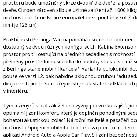
prostoru bude umožněný skrze dvoukřídlé dveře, a posuv
dveře. Citroën zároveň slibuje užitné zatížení až 1 000 kil
možnost naložení dvojice europalet mezi podběhy kol (šíř
nimi je 123 cm).
Praktičnosti Berlinga Van napomáhá i komfortní interiér
dostupný ve dvou různých konfiguracích. Kabina Extenso n
prostor pro tři cestující na předních sedadlech s možností
přeměny prostředního sedadla do podoby stolku, s nímž s
z Berlinga stane mobilní kancelář. Varianta polokombi, d
pouze ve verzi L2, pak nabídne sklopnou druhou řadu sed
dvojici cestujících. Samozřejmostí je i dostatek odkládacích
v interiéru.
Tým inženýrů si dal záležet i na vývoji podvozku zajišťující
optimální jízdní komfort, který je doplněn pohodlnými sed
bohatou akustickou izolací. Nároční majitelé a pasažéři oce
možnost připojení mobilního telefonu za pomoci moderní
aplikací Android Auto a Apple Car Play. S jízdní bezpečnost