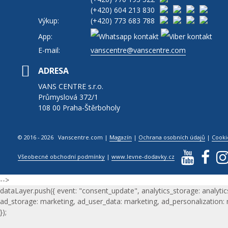
(+420)
604 213 830
Výkup:
(+420)
773 683 788
App:
E-mail:
vanscentre@vanscentre.com
ADRESA
VANS CENTRE s.r.o.
Průmyslová 372/1
108 00 Praha-Štěrboholy
© 2016 - 2026 Vanscentre.com
|
Magazín
|
Ochrana osobních údajů
|
Cooki
Všeobecné obchodní podmínky
|
www.levne-dodavky.cz
-->
dataLayer.push({ event: "consent_update", analytics_storage: analytic
ad_storage: marketing, ad_user_data: marketing, ad_personalization:
});