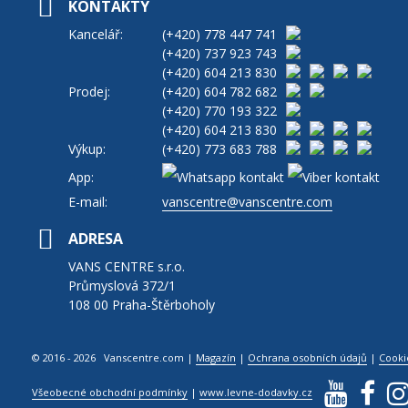
KONTAKTY
Kancelář:
(+420)
778 447 741
(+420)
737 923 743
(+420)
604 213 830
Prodej:
(+420)
604 782 682
(+420)
770 193 322
(+420)
604 213 830
Výkup:
(+420)
773 683 788
App:
E-mail:
vanscentre@vanscentre.com
ADRESA
VANS CENTRE s.r.o.
Průmyslová 372/1
108 00 Praha-Štěrboholy
© 2016 - 2026 Vanscentre.com
|
Magazín
|
Ochrana osobních údajů
|
Cooki
Všeobecné obchodní podmínky
|
www.levne-dodavky.cz