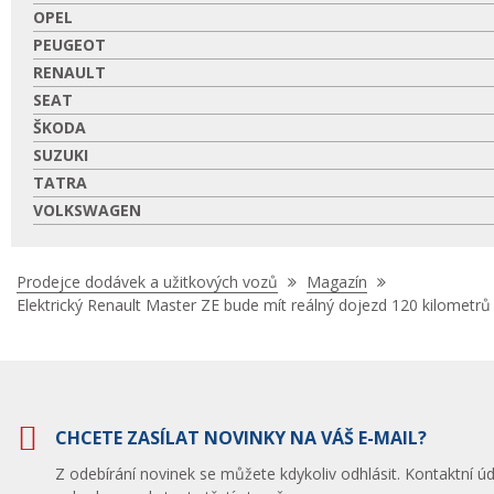
OPEL
PEUGEOT
RENAULT
SEAT
ŠKODA
SUZUKI
TATRA
VOLKSWAGEN
Nacházíte
Prodejce dodávek a užitkových vozů
Magazín
se
Elektrický Renault Master ZE bude mít reálný dojezd 120 kilometrů
zde:
CHCETE ZASÍLAT NOVINKY NA VÁŠ E-MAIL?
Z odebírání novinek se můžete kdykoliv odhlásit. Kontaktní úd