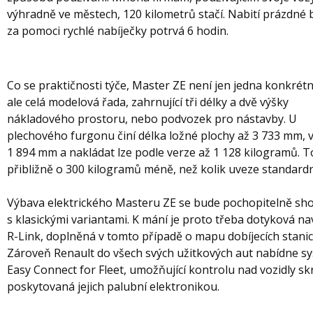
výhradně ve městech, 120 kilometrů stačí. Nabití prázdné 
za pomoci rychlé nabíječky potrvá 6 hodin.
Co se praktičnosti týče, Master ZE není jen jedna konkrétn
ale celá modelová řada, zahrnující tři délky a dvě výšky
nákladového prostoru, nebo podvozek pro nástavby. U
plechového furgonu činí délka ložné plochy až 3 733 mm, 
1 894 mm a nakládat lze podle verze až 1 128 kilogramů. T
přibližně o 300 kilogramů méně, než kolik uveze standardn
Výbava elektrického Masteru ZE se bude pochopitelně sh
s klasickými variantami. K mání je proto třeba dotyková na
R-Link, doplněná v tomto případě o mapu dobíjecích stanic
Zároveň Renault do všech svých užitkových aut nabídne s
Easy Connect for Fleet, umožňující kontrolu nad vozidly sk
poskytovaná jejich palubní elektronikou.