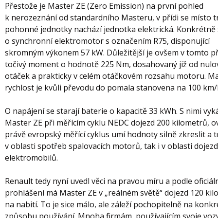
Přestože je Master ZE (Zero Emission) na první pohled
k nerozeznání od standardního Masteru, v přídi se místo t
pohonné jednotky nachází jednotka elektrická. Konkrétně 
o synchronní elektromotor s označením R75, disponující
skromným výkonem 57 kW. Důležitější je ovšem v tomto p
točivý moment o hodnotě 225 Nm, dosahovaný již od nulo
otáček a prakticky v celém otáčkovém rozsahu motoru. M
rychlost je kvůli převodu do pomala stanovena na 100 km/
O napájení se starají baterie o kapacitě 33 kWh. S nimi vyk
Master ZE při měřícím cyklu NEDC dojezd 200 kilometrů, 
právě evropský měřící cyklus umí hodnoty silně zkreslit a t
v oblasti spotřeb spalovacích motorů, tak i v oblasti dojez
elektromobilů.
Renault tedy nyní uvedl věci na pravou míru a podle oficiál
prohlášení má Master ZE v „reálném světě“ dojezd 120 ki
na nabití. To je sice málo, ale záleží pochopitelně na konk
způsobu používání. Mnoha firmám, používajícím svoje voz