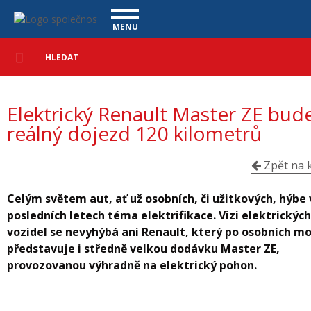
Elektrický Renault Master ZE bude mít reálný dojezd 120 kilometrů - 
Navigace
MENU
Podrobné
UŽITKOVÉ VOZY
vyhledávání
Vyhledat
VÝKUP VOZŮ
Elektrický Renault Master ZE bud
ÚVĚR ZDARMA
NÁŠ TÝM
MAGAZÍN
reálný dojezd 120 kilometrů
ZÁRUKA NA OJETÉ VOZY
NAŠE VIDEA
KONTAKT
CENÍK SLUŽEB
REFERENCE
Zpět na k
CO NABÍZÍME
Celým světem aut, ať už osobních, či užitkových, hýbe 
posledních letech téma elektrifikace. Vizi elektrickýc
ONLINE VIDEO PROHLÍDKY
vozidel se nevyhýbá ani Renault, který po osobních m
UPLATNĚNÍ VAD
představuje i středně velkou dodávku Master ZE,
provozovanou výhradně na elektrický pohon.