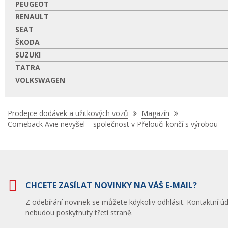
PEUGEOT
RENAULT
SEAT
ŠKODA
SUZUKI
TATRA
VOLKSWAGEN
Nacházíte
Prodejce dodávek a užitkových vozů
Magazín
se
Comeback Avie nevyšel – společnost v Přelouči končí s výrobou
zde:
CHCETE ZASÍLAT NOVINKY NA VÁŠ E-MAIL?
Z odebírání novinek se můžete kdykoliv odhlásit. Kontaktní úd
nebudou poskytnuty třetí straně.