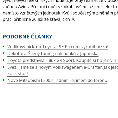
vývoj nových elektrických modelů. Je tedy reálné, že v bud
začnou Avie v Přelouči opět vznikat, ovšem už jen s elekt
namísto vznětových jednotek. Kvůli současným změnám př
práci přibližně 20 lidí ze stávajících 70.
PODOBNÉ ČLÁNKY
Vodíkový pick-up Toyota PIE Pro umí vyrobit pizzu!
Dekotora: Šílený tuning náklaďáků z Japonska
Toyota představila Hilux GR Sport. Koupíte si ho jen v Bra
Svezli jsme se s novým Volkswagenem e-Crafter. Jak jezd
kolik stojí?
Nové Mitsubishi L200 s jízdním režimem do terénu