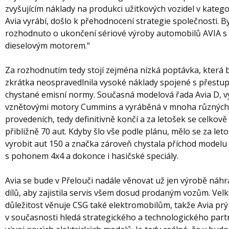
zvyšujícím náklady na produkci užitkových vozidel v kategor
Avia vyrábí, došlo k přehodnocení strategie společnosti. B
rozhodnuto o ukončení sériové výroby automobilů AVIA s
dieselovým motorem.“
Za rozhodnutím tedy stojí zejména nízká poptávka, která 
zkrátka neospravedlnila vysoké náklady spojené s přestu
chystané emisní normy. Současná modelová řada Avia D, 
vznětovými motory Cummins a vyráběná v mnoha různýc
provedeních, tedy definitivně končí a za letošek se celkově
přibližně 70 aut. Kdyby šlo vše podle plánu, mělo se za let
vyrobit aut 150 a značka zároveň chystala příchod modelu
s pohonem 4x4 a dokonce i hasičské speciály.
Avia se bude v Přelouči nadále věnovat už jen výrobě náh
dílů, aby zajistila servis všem dosud prodaným vozům. Vel
důležitost věnuje CSG také elektromobilům, takže Avia prý
v současnosti hledá strategického a technologického part