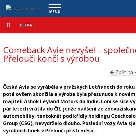
Comeback Avie nevyšel – společnost v Přelouči končí s výrobou - Va
Navigace
MENU
Podrobné
UŽITKOVÉ VOZY
vyhledávání
Vyhledat
VÝKUP VOZŮ
Comeback Avie nevyšel – společn
ÚVĚR ZDARMA
NÁŠ TÝM
MAGAZÍN
Přelouči končí s výrobou
ZÁRUKA NA OJETÉ VOZY
NAŠE VIDEA
KONTAKT
CENÍK SLUŽEB
REFERENCE
Zpět na k
CO NABÍZÍME
Česká Avia se vyráběla v pražských Letňanech do roku
poté ovšem skončila a výroba byla přesunuta k novém
ONLINE VIDEO PROHLÍDKY
majiteli Ashok Leyland Motors do Indie. Loni se sice v
UPLATNĚNÍ VAD
pár letech vrátila do ČR, jenže nadšení ze znovuzískan
automobilky, tentokrát pod křídly holdingu Czechosl
Group (CSG), nevydrželo dlouho. Poslední vozy Avia sj
výrobních linek v Přelouči příští měsíc.