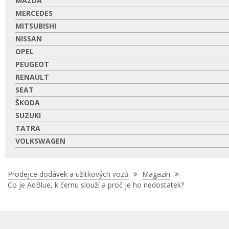
MAZDA
MERCEDES
MITSUBISHI
NISSAN
OPEL
PEUGEOT
RENAULT
SEAT
ŠKODA
SUZUKI
TATRA
VOLKSWAGEN
Nacházíte
Prodejce dodávek a užitkových vozů
Magazín
se
Co je AdBlue, k čemu slouží a proč je ho nedostatek?
zde: