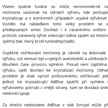
Vlivem špatné funkce se může nerovnoměrně vst
močovina usazovat na stěnách výfuku, kde postup
krystalizuje a v extrémních případech ucpává výfukové 
Vozidlo má následkem toho velký problém se s
předepsaných emisí. Dochází i k razantnímu snížení
protože zanesený výfuk omezující odtok spalin od motoru
zpětný tlak, který brzdí turbodmychadlo.
Úspěšné vstřikování močoviny je závislé na dokonalé 
výfuku, což nemusí být u ojetých automobilů a užitkových
dlouhém čase provozu splněno. Pokud není zajištěna
výfuku, opět dochází ke krystalizaci močoviny. Odhal
problém je však oproti poškozenému vstřikovači jed
jelikož lze krystalizující AdBlue spatřit při rychlém 
výfukového potrubí z vnější strany, kam se dostává úni
netěsnící spoje.
Za dnešní nedostatek AdBlue v celé Evropě může př