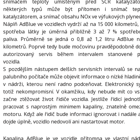
snímačem teploty umístěným před SCR katalyzát
některých typů může být přítomen i snímač tep
katalyzátorem, a snímač obsahu NOx ve výfukových plyne
Náplň AdBlue ve vozidlech vydrží až na 15 000 kilometrů,
spotřeba látky je úměrná přibližně 3 až 7 % spotře
paliva. Průměrně se jedná o 0,8 až 1,2 litru AdBlue 
kilometrů. Poprvé tedy bude močovinu pravděpodobně d
autorizovaný servis během intervalem stanovené pr
vozidla.
S pozdějším nástupem delších servisních intervalů se na 
palubního počítače může objevit informace o nízké hladin
v nádrži, kterou není radno podceňovat. Elektronický s
totiž nekompromisní. V okamžiku, kdy nebude mít co vst
začne ztěžovat život řidiče vozidla. Jestliže řídicí jedn
pracovat s naprostým minimem kapaliny, znatelně ome
motoru. Když ale řidič bude informaci ignorovat i nadále
dojde úplně, vozidlo nedovolí ani nastartovat motor.
Kapalina AdBlue je ve vozidle přítomna ve vlastní nádrž