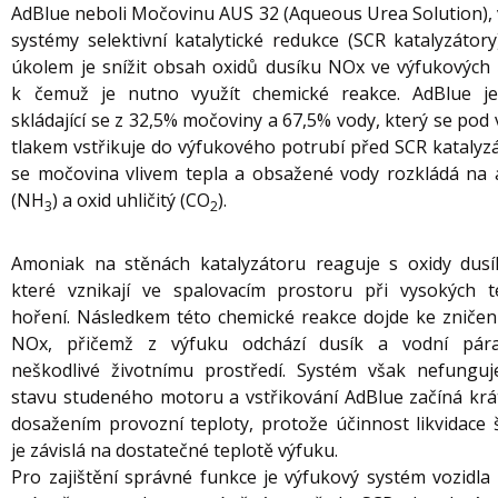
AdBlue neboli Močovinu AUS 32 (Aqueous Urea Solution), v
systémy selektivní katalytické redukce (SCR katalyzátory)
úkolem je snížit obsah oxidů dusíku NOx ve výfukových 
k čemuž je nutno využít chemické reakce. AdBlue j
skládající se z 32,5% močoviny a 67,5% vody, který se po
tlakem vstřikuje do výfukového potrubí před SCR katalyzá
se močovina vlivem tepla a obsažené vody rozkládá na
(NH
) a oxid uhličitý (CO
).
3
2
Amoniak na stěnách katalyzátoru reaguje s oxidy dus
které vznikají ve spalovacím prostoru při vysokých t
hoření. Následkem této chemické reakce dojde ke zničení
NOx, přičemž z výfuku odchází dusík a vodní pára
neškodlivé životnímu prostředí. Systém však nefungu
stavu studeného motoru a vstřikování AdBlue začíná krá
dosažením provozní teploty, protože účinnost likvidace š
je závislá na dostatečné teplotě výfuku.
Pro zajištění správné funkce je výfukový systém vozidla