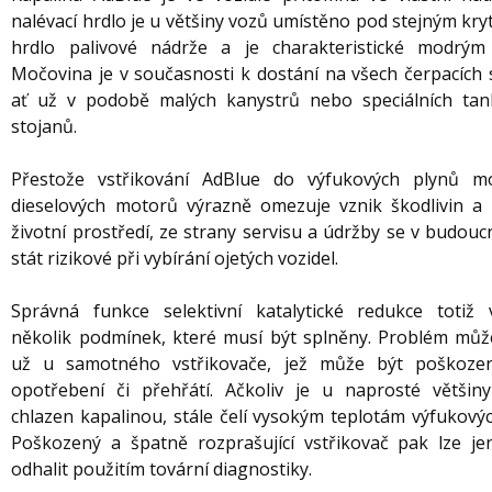
nalévací hrdlo je u většiny vozů umístěno pod stejným kr
hrdlo palivové nádrže a je charakteristické modrým
Močovina je v současnosti k dostání na všech čerpacích s
ať už v podobě malých kanystrů nebo speciálních tan
stojanů.
Přestože vstřikování AdBlue do výfukových plynů m
dieselových motorů výrazně omezuje vznik škodlivin a 
životní prostředí, ze strany servisu a údržby se v budou
stát rizikové při vybírání ojetých vozidel.
Správná funkce selektivní katalytické redukce totiž 
několik podmínek, které musí být splněny. Problém můž
už u samotného vstřikovače, jež může být poškozen
opotřebení či přehřátí. Ačkoliv je u naprosté většiny
chlazen kapalinou, stále čelí vysokým teplotám výfukovýc
Poškozený a špatně rozprašující vstřikovač pak lze jen
odhalit použitím tovární diagnostiky.