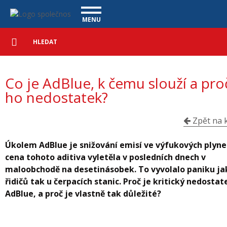
Co je AdBlue, k čemu slouží a proč je ho nedostatek? - Vanscentre
Navigace
MENU
Podrobné
UŽITKOVÉ VOZY
vyhledávání
Vyhledat
VÝKUP VOZŮ
Co je AdBlue, k čemu slouží a pro
ÚVĚR ZDARMA
NÁŠ TÝM
MAGAZÍN
ho nedostatek?
ZÁRUKA NA OJETÉ VOZY
NAŠE VIDEA
KONTAKT
CENÍK SLUŽEB
REFERENCE
Zpět na k
CO NABÍZÍME
Úkolem AdBlue je snižování emisí ve výfukových plyne
cena tohoto aditiva vyletěla v posledních dnech v
ONLINE VIDEO PROHLÍDKY
maloobchodě na desetinásobek. To vyvolalo paniku ja
UPLATNĚNÍ VAD
řidičů tak u čerpacích stanic. Proč je kritický nedostat
AdBlue, a proč je vlastně tak důležité?