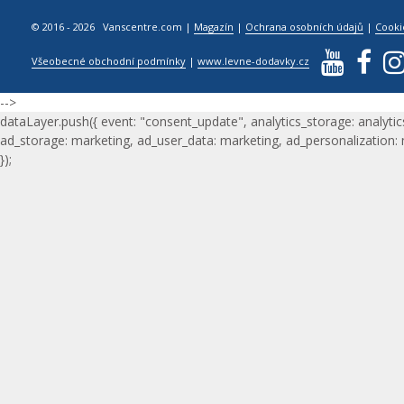
© 2016 - 2026 Vanscentre.com
|
Magazín
|
Ochrana osobních údajů
|
Cooki
Všeobecné obchodní podmínky
|
www.levne-dodavky.cz
-->
dataLayer.push({ event: "consent_update", analytics_storage: analytic
ad_storage: marketing, ad_user_data: marketing, ad_personalization:
});