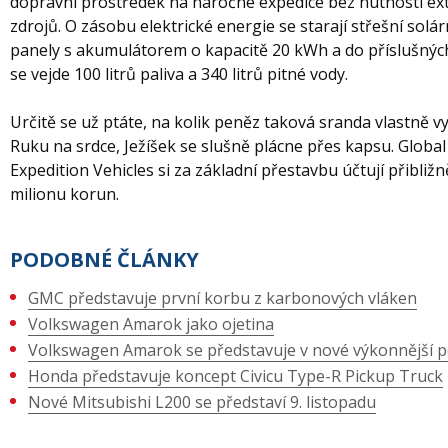
dopravní prostředek na náročné expedice bez nutnosti ex
zdrojů. O zásobu elektrické energie se starají střešní solár
panely s akumulátorem o kapacitě 20 kWh a do příslušnýc
se vejde 100 litrů paliva a 340 litrů pitné vody.
Určitě se už ptáte, na kolik peněz taková sranda vlastně vy
Ruku na srdce, Ježíšek se slušně plácne přes kapsu. Global
Expedition Vehicles si za základní přestavbu účtují přibližn
milionu korun.
PODOBNÉ ČLÁNKY
GMC představuje první korbu z karbonových vláken
Volkswagen Amarok jako ojetina
Volkswagen Amarok se představuje v nové výkonnější 
Honda představuje koncept Civicu Type-R Pickup Truck
Nové Mitsubishi L200 se představí 9. listopadu