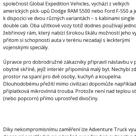
společnost Global Expedition Vehicles, vychází z velkých
amerických pick-upů Dodge RAM 5500 nebo Ford F-550 a j
k dispozici ve dvou různých variantách – s kabinami single 
double cab. Oba užitkové vozy totiž dodnes používají jed
žebřinový rám, který nabízí širokou škálu možností jeho vy
přitom si schopnosti auta v terénu nezadají s leckterými
vojenskými speciály.
Úpravce pro dobrodružné zákazníky připravil nástavbu v
obytné skříně, jejíž interiér připomíná malý byt. Nechybí z
prostor na spaní pro dvě osoby, kuchyň a koupelna.
Dlouhodobému přežití mimo civilizaci dopomůže například
příplatková mikrovlnná trouba. Protože není nad teplou s
(nebo popcorn) přímo uprostřed divočiny.
Díky nekompromisnímu zaměření lze Adventure Truck využ