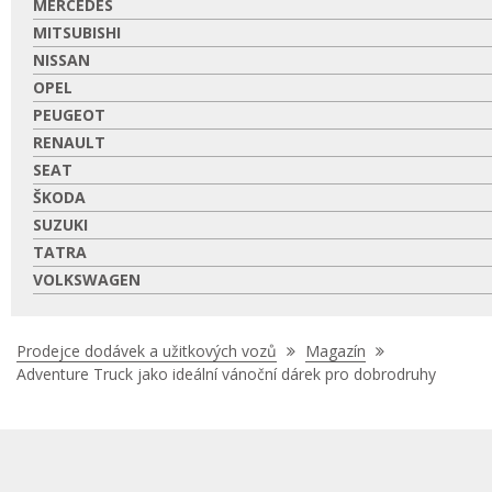
MERCEDES
MITSUBISHI
NISSAN
OPEL
PEUGEOT
RENAULT
SEAT
ŠKODA
SUZUKI
TATRA
VOLKSWAGEN
Nacházíte
Prodejce dodávek a užitkových vozů
Magazín
se
Adventure Truck jako ideální vánoční dárek pro dobrodruhy
zde: