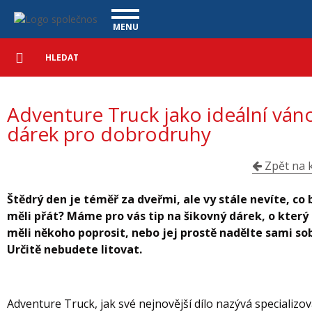
Adventure Truck jako ideální vánoční dárek pro dobrodruhy - Vanscen
Navigace
MENU
Podrobné
UŽITKOVÉ VOZY
vyhledávání
Vyhledat
VÝKUP VOZŮ
Adventure Truck jako ideální ván
ÚVĚR ZDARMA
NÁŠ TÝM
MAGAZÍN
dárek pro dobrodruhy
ZÁRUKA NA OJETÉ VOZY
NAŠE VIDEA
KONTAKT
CENÍK SLUŽEB
REFERENCE
Zpět na k
CO NABÍZÍME
Štědrý den je téměř za dveřmi, ale vy stále nevíte, co 
měli přát? Máme pro vás tip na šikovný dárek, o který
ONLINE VIDEO PROHLÍDKY
měli někoho poprosit, nebo jej prostě nadělte sami so
UPLATNĚNÍ VAD
Určitě nebudete litovat.
Adventure Truck, jak své nejnovější dílo nazývá specializo