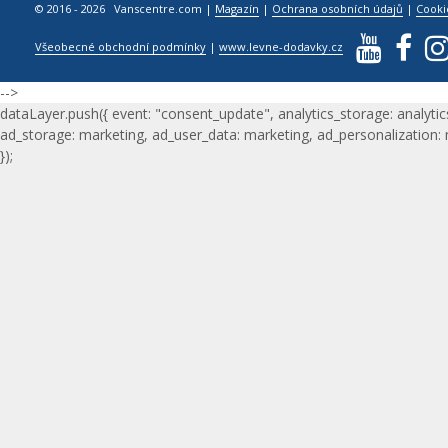
© 2016 - 2026 Vanscentre.com
|
Magazín
|
Ochrana osobních údajů
|
Cooki
Všeobecné obchodní podmínky
|
www.levne-dodavky.cz
-->
dataLayer.push({ event: "consent_update", analytics_storage: analytic
ad_storage: marketing, ad_user_data: marketing, ad_personalization:
});