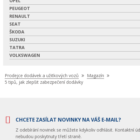
OPEL
PEUGEOT
RENAULT
SEAT
ŠKODA
SUZUKI
TATRA
VOLKSWAGEN
Nacházíte
Prodejce dodávek a užitkových vozů
Magazín
se
5 tipů, jak zlepšit zabezpečení dodávky
zde:
CHCETE ZASÍLAT NOVINKY NA VÁŠ E-MAIL?
Z odebírání novinek se můžete kdykoliv odhlásit. Kontaktní úd
nebudou poskytnuty třetí straně.