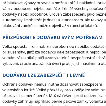
příplatkové výbavy otravné a možná i příliš nákladné, prá
vám v budoucnu nejvíce pomůže. Téměř všechny současn
dodávky nabízí podobnou úroveň zabezpečení, jako běžn
automobily. Imobilizér je dnes už standardem, ale takový a
blokování zámků se může objevit až v rámci příplatků.
PŘIZPŮSOBTE DODÁVKU SVÝM POTŘEBÁM
Velká spousta firem nabízí nepřebernou nabídku dodate
příslušenství, jímž lze dodávku dále zabezpečit. K nejoblíb
volbám zákazníků patří uzamykatelné bezpečnostní schrá
vybavení, či ochrana zámků dveří proti jejich násilnému ote
DODÁVKU LZE ZABEZPEČIT I LEVNĚ
Ochrana dodávek nemusí nutně dosahovat zabezpečení
vojenského letiště. Velké překážky pro zloděje lze velmi s
připravit i za méně peněz. Možná řešení proti odcizení s
dodávky zahrnují například pevné pákové zámky volantu a