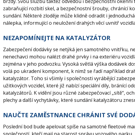
brzdy. Svou službu taktéž odvedou i bezpečnostní okenní f
zabraňující rozbití skel, a bezpečnostní šrouby, chránící ko
sundání. Některé zloděje může klidně odradit i jednoduchá
nálepka, informující o neuložení drahých věcí uvnitř vozidla
NEZAPOMÍNEJTE NA KATALYZÁTOR
Zabezpečení dodávky se netýká jen samotného vnitřku, n
nenechavci mohou nalézt drahé prvky i na exteriéru vozidl
zejména v jeho podvozku. Vysoká světlá výška dodávek do
volá po ukradení komponent, k nimž se řadí například dra
katalyzátor. Toho si všimly i společnosti vyrábějící zabezp
užitkových vozidel, které již nabízí speciální díly, bránící od
katalyzátorů. K vidění jsou různé zabezpečovací „sítě“, oc
plechy a další vychytávky, které sundání katalyzátoru znes
NAUČTE ZAMĚSTNANCE CHRÁNIT SVÉ DOD
Poslední bod bude apelovat spíše na samotné fleetové m
společností, kteří mají na starost správu vozového parku.