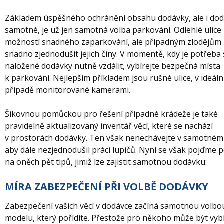
Základem úspěšného ochránění obsahu dodávky, ale i do
samotné, je už jen samotná volba parkování. Odlehlé ulice 
možností snadného zaparkování, ale případným zlodějů
snadno zjednodušit jejich činy. V momentě, kdy je potřeba
naložené dodávky nutně vzdálit, vybírejte bezpečná místa
k parkování. Nejlepším příkladem jsou rušné ulice, v ideál
případě monitorované kamerami.
Šikovnou pomůckou pro řešení případné krádeže je také
pravidelně aktualizovaný inventář věcí, které se nachází
v prostorách dodávky. Ten však nenechávejte v samotném
aby dále nezjednodušil práci lupičů. Nyní se však pojďme 
na oněch pět tipů, jimiž lze zajistit samotnou dodávku:
MÍRA ZABEZPEČENÍ PŘI VOLBĚ DODÁVKY
Zabezpečení vašich věcí v dodávce začíná samotnou volbo
modelu, který pořídíte. Přestože pro někoho může být vyb