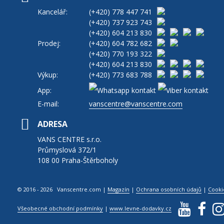
Kancelář:
(+420)
778 447 741
(+420)
737 923 743
(+420)
604 213 830
Prodej:
(+420)
604 782 682
(+420)
770 193 322
(+420)
604 213 830
Výkup:
(+420)
773 683 788
App:
E-mail:
vanscentre@vanscentre.com
ADRESA
VANS CENTRE s.r.o.
Průmyslová 372/1
108 00 Praha-Štěrboholy
© 2016 - 2026 Vanscentre.com
|
Magazín
|
Ochrana osobních údajů
|
Cooki
Všeobecné obchodní podmínky
|
www.levne-dodavky.cz