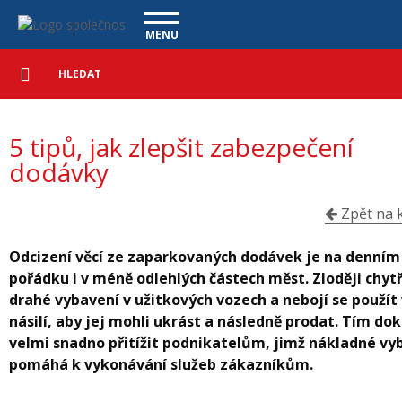
5 tipů, jak zlepšit zabezpečení dodávky - Vanscentre
Navigace
MENU
Podrobné
UŽITKOVÉ VOZY
vyhledávání
Vyhledat
VÝKUP VOZŮ
5 tipů, jak zlepšit zabezpečení
ÚVĚR ZDARMA
NÁŠ TÝM
MAGAZÍN
dodávky
ZÁRUKA NA OJETÉ VOZY
NAŠE VIDEA
KONTAKT
CENÍK SLUŽEB
REFERENCE
Zpět na k
CO NABÍZÍME
Odcizení věcí ze zaparkovaných dodávek je na denním
pořádku i v méně odlehlých částech měst. Zloději chytř
ONLINE VIDEO PROHLÍDKY
drahé vybavení v užitkových vozech a nebojí se použít
UPLATNĚNÍ VAD
násilí, aby jej mohli ukrást a následně prodat. Tím dok
velmi snadno přitížit podnikatelům, jimž nákladné vy
pomáhá k vykonávání služeb zákazníkům.