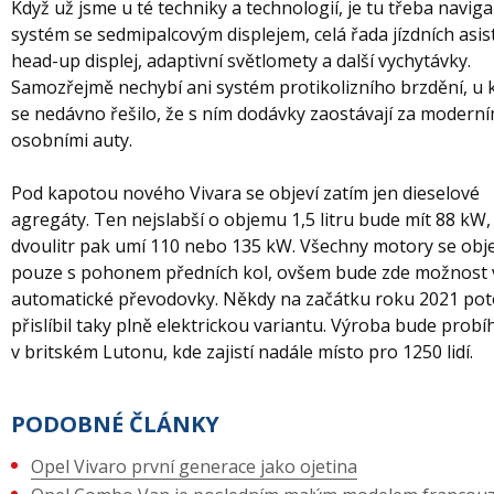
Když už jsme u té techniky a technologií, je tu třeba naviga
systém se sedmipalcovým displejem, celá řada jízdních asis
head-up displej, adaptivní světlomety a další vychytávky.
Samozřejmě nechybí ani systém protikolizního brzdění, u 
se nedávno řešilo, že s ním dodávky zaostávají za moderní
osobními auty.
Pod kapotou nového Vivara se objeví zatím jen dieselové
agregáty. Ten nejslabší o objemu 1,5 litru bude mít 88 kW, 
dvoulitr pak umí 110 nebo 135 kW. Všechny motory se obje
pouze s pohonem předních kol, ovšem bude zde možnost
automatické převodovky. Někdy na začátku roku 2021 po
přislíbil taky plně elektrickou variantu. Výroba bude probí
v britském Lutonu, kde zajistí nadále místo pro 1250 lidí.
PODOBNÉ ČLÁNKY
Opel Vivaro první generace jako ojetina