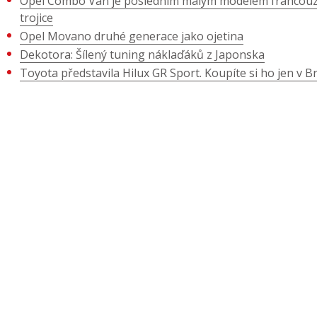
Opel Combo Van je posledním malým modelem francou
trojice
Opel Movano druhé generace jako ojetina
Dekotora: Šílený tuning náklaďáků z Japonska
Toyota představila Hilux GR Sport. Koupíte si ho jen v Bra