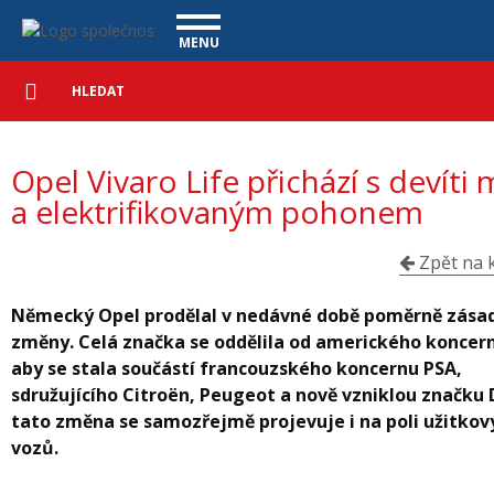
Opel Vivaro Life přichází s devíti místy a elektrifikovaným pohonem -
Navigace
MENU
Podrobné
UŽITKOVÉ VOZY
vyhledávání
Vyhledat
VÝKUP VOZŮ
Opel Vivaro Life přichází s devíti 
ÚVĚR ZDARMA
NÁŠ TÝM
MAGAZÍN
a elektrifikovaným pohonem
ZÁRUKA NA OJETÉ VOZY
NAŠE VIDEA
KONTAKT
CENÍK SLUŽEB
REFERENCE
Zpět na k
CO NABÍZÍME
Německý Opel prodělal v nedávné době poměrně zása
změny. Celá značka se oddělila od amerického koncer
ONLINE VIDEO PROHLÍDKY
aby se stala součástí francouzského koncernu PSA,
UPLATNĚNÍ VAD
sdružujícího Citroën, Peugeot a nově vzniklou značku 
tato změna se samozřejmě projevuje i na poli užitkov
vozů.