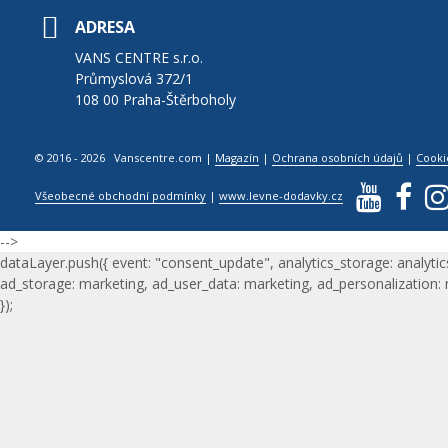
ADRESA
VANS CENTRE s.r.o.
Průmyslová 372/1
108 00 Praha-Štěrboholy
© 2016 - 2026 Vanscentre.com
|
Magazín
|
Ochrana osobních údajů
|
Cooki
Všeobecné obchodní podmínky
|
www.levne-dodavky.cz
-->
dataLayer.push({ event: "consent_update", analytics_storage: analytic
ad_storage: marketing, ad_user_data: marketing, ad_personalization:
});