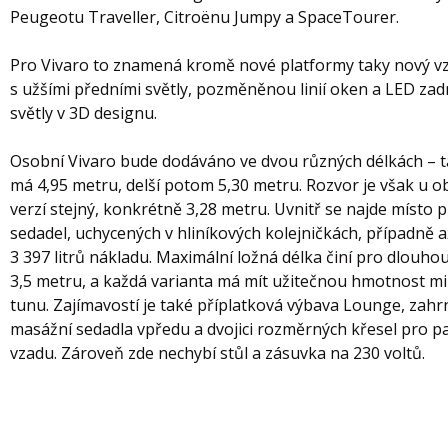
Peugeotu Traveller, Citroënu Jumpy a SpaceTourer.
Pro Vivaro to znamená kromě nové platformy taky nový v
s užšími předními světly, pozměněnou linií oken a LED zad
světly v 3D designu.
Osobní Vivaro bude dodáváno ve dvou různých délkách – ta
má 4,95 metru, delší potom 5,30 metru. Rozvor je však u 
verzí stejný, konkrétně 3,28 metru. Uvnitř se najde místo 
sedadel, uchycených v hliníkových kolejničkách, případně 
3 397 litrů nákladu. Maximální ložná délka činí pro dlouhou
3,5 metru, a každá varianta má mít užitečnou hmotnost m
tunu. Zajímavostí je také příplatková výbava Lounge, zahrn
masážní sedadla vpředu a dvojici rozměrných křesel pro p
vzadu. Zároveň zde nechybí stůl a zásuvka na 230 voltů.