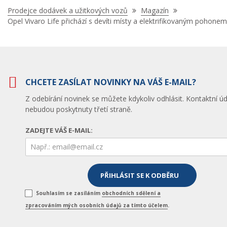
Nacházíte
Prodejce dodávek a užitkových vozů
Magazín
se
Opel Vivaro Life přichází s devíti místy a elektrifikovaným pohone
zde:
CHCETE ZASÍLAT NOVINKY NA VÁŠ E-MAIL?
Z odebírání novinek se můžete kdykoliv odhlásit. Kontaktní úd
nebudou poskytnuty třetí straně.
ZADEJTE VÁŠ E-MAIL:
Souhlasím se zasíláním
obchodních sdělení a
zpracováním mých osobních údajů za tímto účelem
.