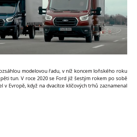
 rozsáhlou modelovou řadu, v níž koncem loňského roku
pěti tun. V roce 2020 se Ford již šestým rokem po sobě
el v Evropě, když na dvacítce klíčových trhů zaznamenal