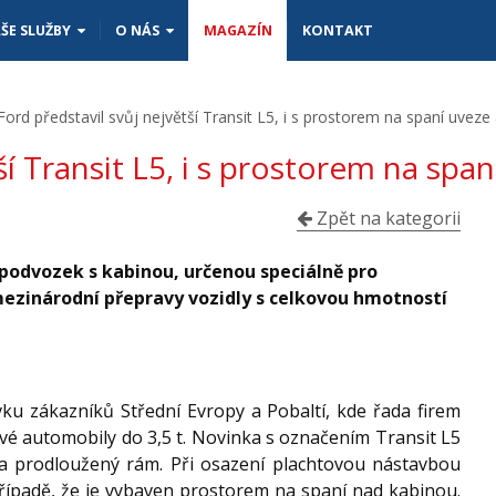
 až 10 europalet! - Vanscentre
ŠE SLUŽBY
O NÁS
MAGAZÍN
KONTAKT
Ford představil svůj největší Transit L5, i s prostorem na spaní uveze
ší Transit L5, i s prostorem na spa
Zpět na kategorii
 podvozek s kabinou, určenou speciálně pro
mezinárodní přepravy vozidly s celkovou hmotností
u zákazníků Střední Evropy a Pobaltí, kde řada firem
vé automobily do 3,5 t. Novinka s označením Transit L5
 prodloužený rám. Při osazení plachtovou nástavbou
případě, že je vybaven prostorem na spaní nad kabinou.