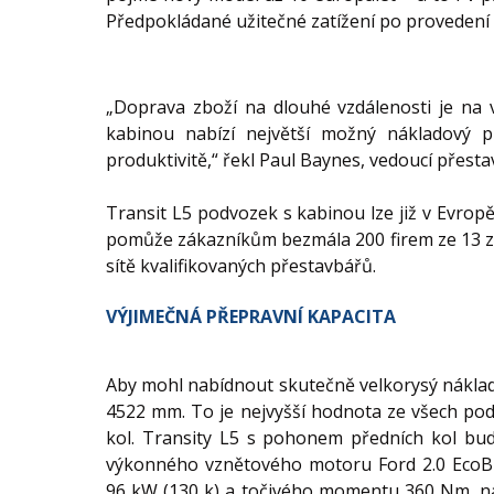
Předpokládané užitečné zatížení po provedení 
„Doprava zboží na dlouhé vzdálenosti je na
kabinou nabízí největší možný nákladový p
produktivitě,“ řekl Paul Baynes, vedoucí přesta
Transit L5 podvozek s kabinou lze již v Evrop
pomůže zákazníkům bezmála 200 firem ze 13 zem
sítě kvalifikovaných přestavbářů.
VÝJIMEČNÁ PŘEPRAVNÍ KAPACITA
Aby mohl nabídnout skutečně velkorysý náklado
4522 mm. To je nejvyšší hodnota ze všech po
kol. Transity L5 s pohonem předních kol bu
výkonného vznětového motoru Ford 2.0 EcoBl
96 kW (130 k) a točivého momentu 360 Nm, na 