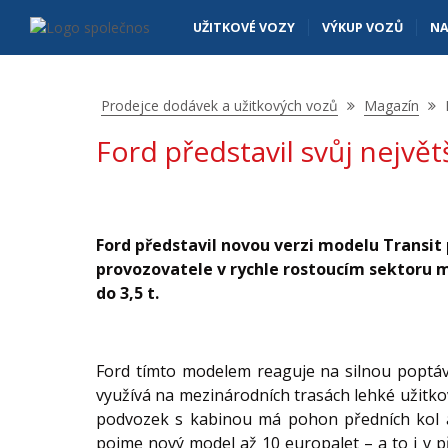
Ford představil svůj největší Transit L5, i s prostorem na spaní uveze
Navigace
UŽITKOVÉ VOZY
VÝKUP VOZŮ
NA
Nacházíte
Prodejce dodávek a užitkových vozů
Magazín
se
Ford představil svůj největ
zde:
Ford představil novou verzi modelu Transit
provozovatele v rychle rostoucím sektoru 
do 3,5 t.
Ford tímto modelem reaguje na silnou poptávk
využívá na mezinárodních trasách lehké užitko
podvozek s kabinou má pohon předních kol a
pojme nový model až 10 europalet – a to i v 