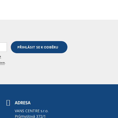
a
elem
.
ADRESA
VANS CENTRE s.r.o.
Průmyslová 372/1