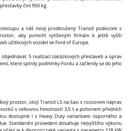
přestavby činí 950 kg.
 vzestupu a náš nový prodloužený Transit podvozek s
rostor, aby pomohl vytíženým firmám k ještě vyšší
veb užitkových vozidel ve Ford of Europe.
ě objednávat. S realizací zakázkových přestaveb a úprav
í, které splnily podmínky Fordu a začlenily se do jeho
vý prostor, stojí Transit L5 na šasi s rozvorem náprav
dvozků s celkovou hmotností 3,5 t a pohonem předních
dou dostupné i s Heavy Duty variantami úsporného a
ue. Standardní provedení dosahuje nejvyššího výkonu
přání je k dispozici také varianta s parametry 118 kW