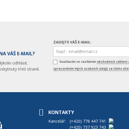
ZADEJTE VÁŠ E-MAIL:
NA VÁŠ E-MAIL?
Souhlasím se zasíláním
obchodních sdělení 
koliv odhlásit.
skytnuty třetí straně.
zpracováním mých osobních údajů za tímto úč
KONTAKTY
Kancelář:
(+420)
778 447 741
ů
(+420)
737 923 743