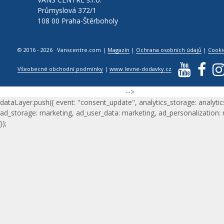
Průmyslová 372/1
108 00 Praha-Štěrboholy
© 2016 - 2026 Vanscentre.com
|
Magazín
|
Ochrana osobních údajů
|
Cooki
Všeobecné obchodní podmínky
|
www.levne-dodavky.cz
-->
dataLayer.push({ event: "consent_update", analytics_storage: analytic
ad_storage: marketing, ad_user_data: marketing, ad_personalization:
});