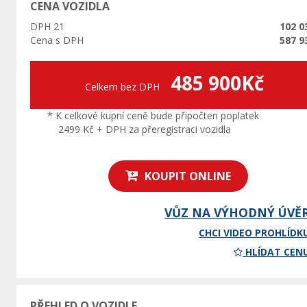
CENA VOZIDLA
DPH 21
102 0
Cena s DPH
587 9
485 900Kč
Celkem bez DPH
* K celkové kupní ceně bude připočten poplatek
2499 Kč + DPH za přeregistraci vozidla
KOUPIT ONLINE
VŮZ NA VÝHODNÝ ÚVĚ
CHCI VIDEO PROHLÍDK
HLÍDAT CEN
PŘEHLED O VOZIDLE