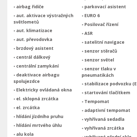
airbag řidiče
parkovací asistent
aut. aktivace výstražných
EURO 6
světlometů
Posilovač řízení
aut. klimatizace
ASR
aut. převodovka
satelitní navigace
brzdový asistent
senzor stěračů
centrál dálkový
senzor světel
centrální zamykání
senzor tlaku v
deaktivace airbagu
pneumatikách
spolujezdce
stabilizace podvozku (E
Elektricky ovládaná okna
startování tlačítkem
el. sklopná zrcátka
Tempomat
el. zrcátka
adaptivní tempomat
hlídání jízdního pruhu
vyhřívaná sedadla
hlídání mrtvého úhlu
vyhřívaná zrcátka
alu kola
vyhřívané přední sklo