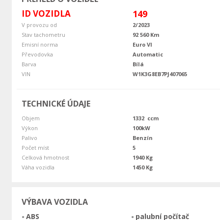
ID VOZIDLA
149
V provozu od
2/2023
Stav tachometru
92 560 Km
Emisní norma
Euro VI
Převodovka
Automatic
Barva
Bílá
VIN
W1K3G8EB7PJ407065
TECHNICKÉ ÚDAJE
Objem
1332 ccm
Výkon
100kW
Palivo
Benzín
Počet míst
5
Celková hmotnost
1940 Kg
Váha vozidla
1450 Kg
VÝBAVA VOZIDLA
ABS
palubní počítač