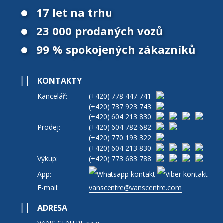
17 let na trhu
23 000 prodaných vozů
99 % spokojených zákazníků
KONTAKTY
Kancelář:
(+420)
778 447 741
(+420)
737 923 743
(+420)
604 213 830
Prodej:
(+420)
604 782 682
(+420)
770 193 322
(+420)
604 213 830
Výkup:
(+420)
773 683 788
App:
E-mail:
vanscentre@vanscentre.com
ADRESA
VANS CENTRE s.r.o.