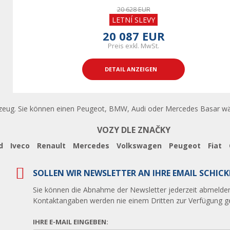
20 628 EUR
LETNÍ SLEVY
20 087 EUR
Preis exkl. MwSt.
DETAIL ANZEIGEN
zeug. Sie können einen Peugeot, BMW, Audi oder Mercedes Basar wähl
VOZY DLE ZNAČKY
d
Iveco
Renault
Mercedes
Volkswagen
Peugeot
Fiat
SOLLEN WIR NEWSLETTER AN IHRE EMAIL SCHICK
Sie können die Abnahme der Newsletter jederzeit abmelden
Kontaktangaben werden nie einem Dritten zur Verfügung ges
IHRE E-MAIL EINGEBEN: