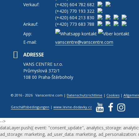
Verkauf:
(+420)
604 782 682
(+420)
770 193 322
(+420)
604 213 830
Ankauf:
(+420)
773 683 788
App:
E-mail:
vanscentre@vanscentre.com
ADRESSE
VANS CENTRE s.r.o.
Průmyslová 372/1
108 00 Praha-Štěrboholy
© 2016 - 2026 Vanscentre.com
|
Datenschutzrichtlinie
|
Cookies
|
Allgemei
Geschäftsbedingungen
|
www.levne-dodavky.cz
-->
dataLayer.push({ event: "consent_update", analytics_storage: analytic
ad_storage: marketing, ad_user_data: marketing, ad_personalization: