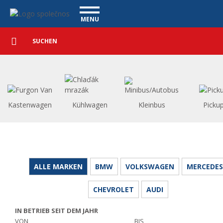
Personenkraftwagen - Vanscentre
Navigace
MENU
Detaillierte
NUTZFAHRZEUGE
Suche
Suchen
PERSONENKRAFTWAGEN
WAGENAUSKAUF
WAS BIETEN WIR AN
FINANZIERUNG
Kastenwagen
Kühlwagen
Kleinbus
Picku
UNSER TEAM
KONTAKT
UNSERE VIDEOS
REFERENZ
ALLE MARKEN
BMW
VOLKSWAGEN
MERCEDES
CHEVROLET
AUDI
IN BETRIEB SEIT DEM JAHR
VON
BIS