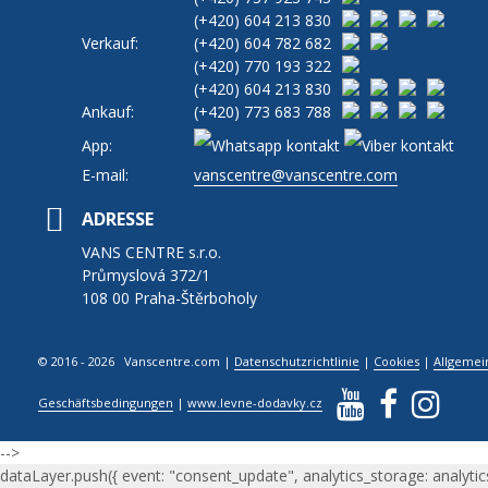
(+420)
604 213 830
Verkauf:
(+420)
604 782 682
(+420)
770 193 322
(+420)
604 213 830
Ankauf:
(+420)
773 683 788
App:
E-mail:
vanscentre@vanscentre.com
ADRESSE
VANS CENTRE s.r.o.
Průmyslová 372/1
108 00 Praha-Štěrboholy
© 2016 - 2026 Vanscentre.com
|
Datenschutzrichtlinie
|
Cookies
|
Allgemei
Geschäftsbedingungen
|
www.levne-dodavky.cz
-->
dataLayer.push({ event: "consent_update", analytics_storage: analytic