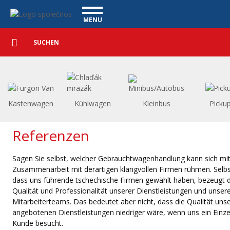
Referenz - Vanscentre
Navigace
MENU
Detaillierte
NUTZFAHRZEUGE
Suche
Suchen
PERSONENKRAFTWAGEN
WAGENAUSKAUF
WAS BIETEN WIR AN
FINANZIERUNG
Kastenwagen
Kühlwagen
Kleinbus
Picku
UNSER TEAM
KONTAKT
Referenzen
UNSERE VIDEOS
Sagen Sie selbst, welcher Gebrauchtwagenhandlung kann sich mit
REFERENZ
Zusammenarbeit mit derartigen klangvollen Firmen rühmen. Selbs
dass uns führende tschechische Firmen gewählt haben, bezeugt d
Qualität und Professionalität unserer Dienstleistungen und unser
Mitarbeiterteams. Das bedeutet aber nicht, dass die Qualität uns
angebotenen Dienstleistungen niedriger wäre, wenn uns ein Einze
Kunde besucht.