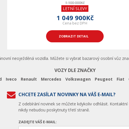
1 100 000Kč
LETNÍ SLEVY
1 049 900Kč
Cena bez DPH
ZOBRAZIT DETAIL
ánovní neoježděná vozidla. Můžete si vybrat bazarový osobní vůz zna
VOZY DLE ZNAČKY
d
Iveco
Renault
Mercedes
Volkswagen
Peugeot
Fiat
CHCETE ZASÍLAT NOVINKY NA VÁŠ E-MAIL?
Z odebírání novinek se můžete kdykoliv odhlásit. Kontaktní
nikdy nebudou poskytnuty třetí straně.
ZADEJTE VÁŠ E-MAIL: