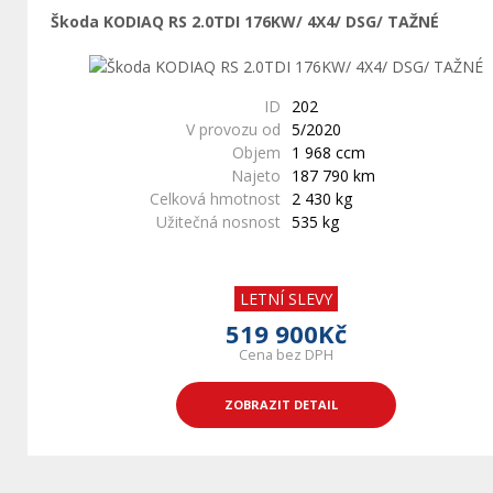
Škoda KODIAQ RS 2.0TDI 176KW/ 4X4/ DSG/ TAŽNÉ
ID
202
V provozu od
5/2020
Objem
1 968 ccm
Najeto
187 790 km
Celková hmotnost
2 430 kg
Užitečná nosnost
535 kg
LETNÍ SLEVY
519 900Kč
Cena bez DPH
ZOBRAZIT DETAIL