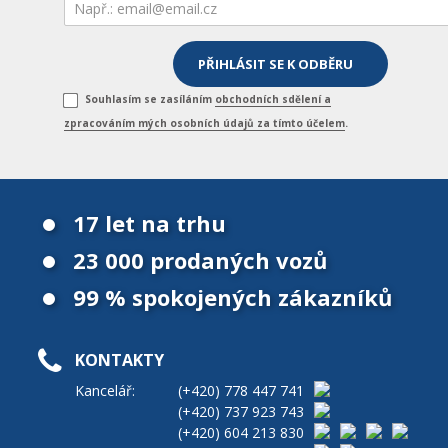
Souhlasím se zasíláním
obchodních sdělení a
zpracováním mých osobních údajů za tímto účelem
.
17 let na trhu
23 000 prodaných vozů
99 % spokojených zákazníků
KONTAKTY
Kancelář:
(+420)
778 447 741
(+420)
737 923 743
(+420)
604 213 830