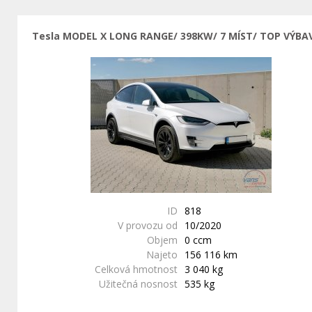
Tesla MODEL X LONG RANGE/ 398KW/ 7 MÍST/ TOP VÝBA
ID
818
V provozu od
10/2020
Objem
0 ccm
Najeto
156 116 km
Celková hmotnost
3 040 kg
Užitečná nosnost
535 kg