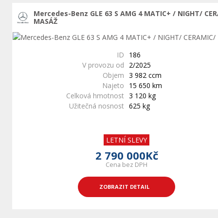
Mercedes-Benz GLE 63 S AMG 4 MATIC+ / NIGHT/ CE
MASÁŽ
ID
186
V provozu od
2/2025
Objem
3 982 ccm
Najeto
15 650 km
Celková hmotnost
3 120 kg
Užitečná nosnost
625 kg
LETNÍ SLEVY
2 790 000Kč
Cena bez DPH
ZOBRAZIT DETAIL