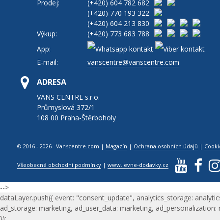
Prodej:
(+420)
604 782 682
(+420)
770 193 322
(+420)
604 213 830
Výkup:
(+420)
773 683 788
App:
E-mail:
vanscentre@vanscentre.com
ADRESA
VANS CENTRE s.r.o.
Průmyslová 372/1
108 00 Praha-Štěrboholy
© 2016 - 2026 Vanscentre.com
|
Magazín
|
Ochrana osobních údajů
|
Cooki
Všeobecné obchodní podmínky
|
www.levne-dodavky.cz
-->
dataLayer.push({ event: "consent_update", analytics_storage: analytic
ad_storage: marketing, ad_user_data: marketing, ad_personalization:
});