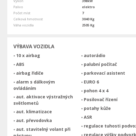
Výkon
398kW
Palivo
elektro
Počet míst
7
Celková hmotnost
3040 Kg
Váha vozidla
2505 Kg
VÝBAVA VOZIDLA
10 x airbag
autorádio
ABS
palubní počítač
airbag řidiče
parkovací asistent
alarm s dálkovým
EURO 6
ovládáním
pohon 4 x 4
aut. aktivace výstražných
Posilovač řízení
světlometů
potahy kůže
aut. klimatizace
ASR
aut. převodovka
regulace tuhosti podvo
aut. stavitelný volant při
regulace výšky podvoz
nástupu