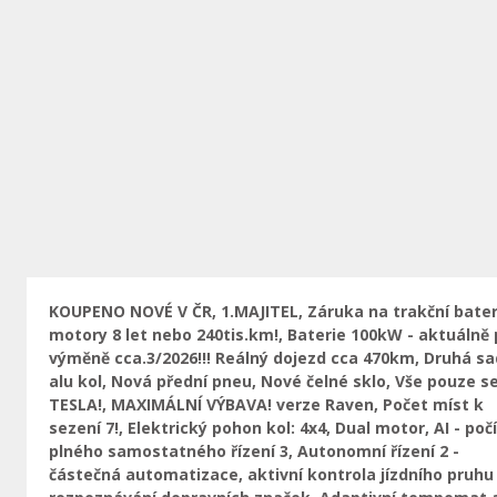
Předchozí
KOUPENO NOVÉ V ČR, 1.MAJITEL, Záruka na trakční bateri
motory 8 let nebo 240tis.km!, Baterie 100kW - aktuálně
výměně cca.3/2026!!! Reálný dojezd cca 470km, Druhá s
alu kol, Nová přední pneu, Nové čelné sklo, Vše pouze se
TESLA!, MAXIMÁLNÍ VÝBAVA! verze Raven, Počet míst k
sezení 7!, Elektrický pohon kol: 4x4, Dual motor, AI - poč
plného samostatného řízení 3, Autonomní řízení 2 -
částečná automatizace, aktivní kontrola jízdního pruhu