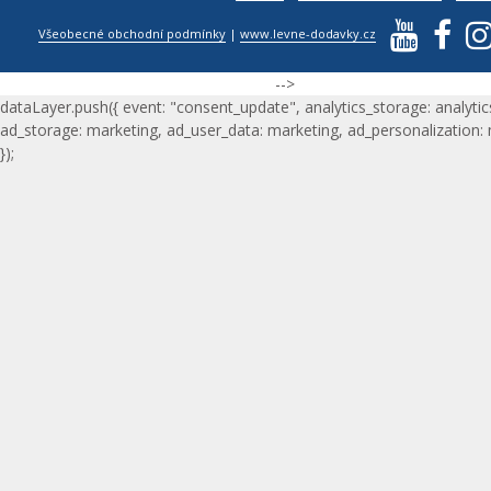
Všeobecné obchodní podmínky
|
www.levne-dodavky.cz
-->
dataLayer.push({ event: "consent_update", analytics_storage: analytic
ad_storage: marketing, ad_user_data: marketing, ad_personalization:
});