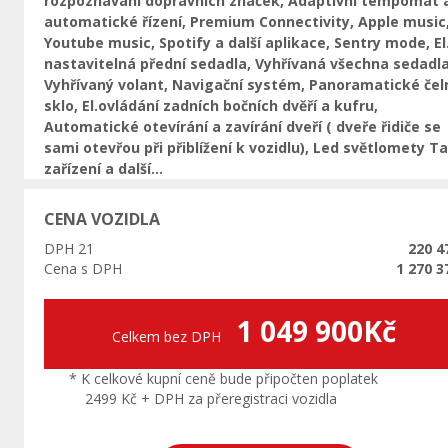
rozpoznávání dopravních značek, Adaptivní tempomat 
automatické řízení, Premium Connectivity, Apple music
Youtube music, Spotify a další aplikace, Sentry mode, El
nastavitelná přední sedadla, Vyhřívaná všechna sedadla
Vyhřívaný volant, Navigační systém, Panoramatické čel
sklo, El.ovládání zadních bočních dvěří a kufru,
Automatické otevírání a zavírání dveří ( dveře řidiče se
sami otevřou při přiblížení k vozidlu), Led světlomety T
zařízení a další...
CENA VOZIDLA
DPH 21
220 4
Cena s DPH
1 270 3
1 049 900Kč
Celkem bez DPH
* K celkové kupní ceně bude připočten poplatek
2499 Kč + DPH za přeregistraci vozidla