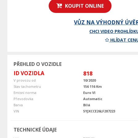
KOUPIT ONLINE
VŮZ NA VÝHODNÝ ÚVĚ
CHCI VIDEO PROHLÍDK
HLÍDAT CEN
PŘEHLED O VOZIDLE
ID VOZIDLA
818
V provozu od
10/2020
Stav tachometru
156 116 Km
Emisní norma
Euro VI
Převodovka
Automatic
Barva
Bílá
VIN
5YJXCCE26LF287223
TECHNICKÉ ÚDAJE