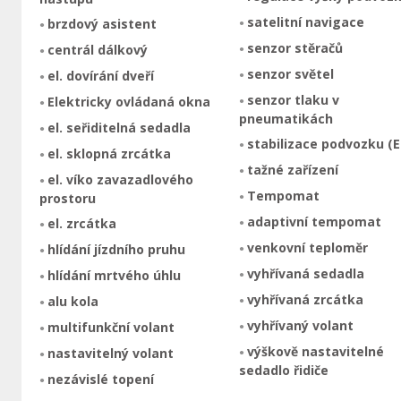
satelitní navigace
brzdový asistent
senzor stěračů
centrál dálkový
senzor světel
el. dovírání dveří
senzor tlaku v
Elektricky ovládaná okna
pneumatikách
el. seřiditelná sedadla
stabilizace podvozku (E
el. sklopná zrcátka
tažné zařízení
el. víko zavazadlového
Tempomat
prostoru
adaptivní tempomat
el. zrcátka
venkovní teploměr
hlídání jízdního pruhu
vyhřívaná sedadla
hlídání mrtvého úhlu
vyhřívaná zrcátka
alu kola
vyhřívaný volant
multifunkční volant
výškově nastavitelné
nastavitelný volant
sedadlo řidiče
nezávislé topení