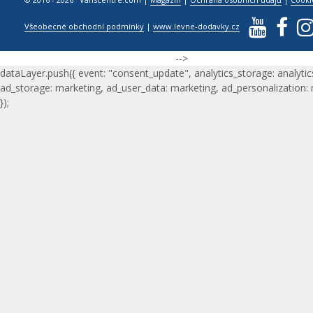
Všeobecné obchodní podmínky
|
www.levne-dodavky.cz
-->
dataLayer.push({ event: "consent_update", analytics_storage: analytic
ad_storage: marketing, ad_user_data: marketing, ad_personalization:
});