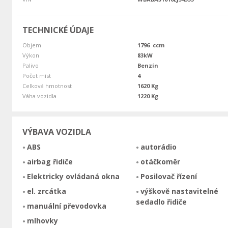
TECHNICKÉ ÚDAJE
Objem
1796 ccm
Výkon
83kW
Palivo
Benzín
Počet míst
4
Celková hmotnost
1620 Kg
Váha vozidla
1220 Kg
VÝBAVA VOZIDLA
ABS
autorádio
airbag řidiče
otáčkoměr
Elektricky ovládaná okna
Posilovač řízení
el. zrcátka
výškově nastavitelné
sedadlo řidiče
manuální převodovka
mlhovky