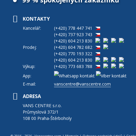
KONTAKTY
Kancelář:
(+420)
778 447 741
(+420)
737 923 743
(+420)
604 213 830
Prodej:
(+420)
604 782 682
(+420)
770 193 322
(+420)
604 213 830
Výkup:
(+420)
773 683 788
App:
E-mail:
vanscentre@vanscentre.com
ADRESA
VANS CENTRE s.r.o.
Průmyslová 372/1
108 00 Praha-Štěrboholy
© 2016 - 2026 Vanscentre.com
|
Magazín
|
Ochrana osobních údajů
|
Cooki