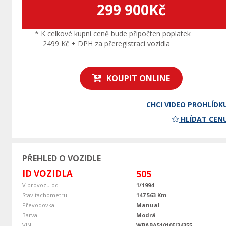
299 900Kč
* K celkové kupní ceně bude připočten poplatek
2499 Kč + DPH za přeregistraci vozidla
KOUPIT ONLINE
CHCI VIDEO PROHLÍDK
HLÍDAT CEN
PŘEHLED O VOZIDLE
ID VOZIDLA
505
V provozu od
1/1994
Stav tachometru
147 563 Km
Převodovka
Manual
Barva
Modrá
VIN
WBABA51010EJ34355