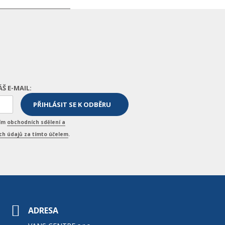
ÁŠ E-MAIL:
ním
obchodních sdělení a
h údajů za tímto účelem
.
ADRESA