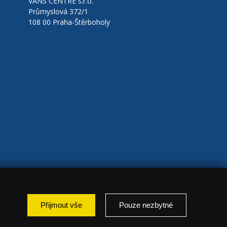
VANS CENTRE s.r.o.
Průmyslová 372/1
108 00 Praha-Štěrboholy
Přijmout vše
Pouze nezbytné