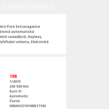
riéru Pure Extravagance
4zónová automatická
ních sedadlech, Keyless,
Vyhřívání volantu, Elektrické
198
1/2015
243 920 Km
Euro VI
Automatic
Černá
WBAKV210100N17163