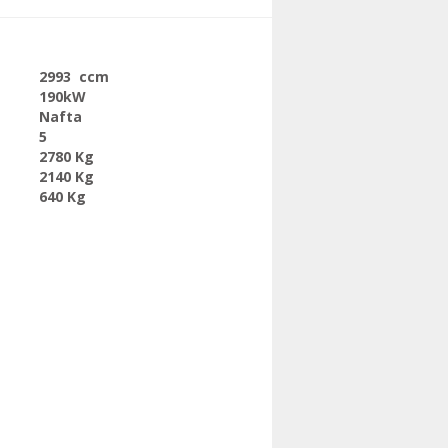
2993 ccm
190kW
Nafta
5
2780 Kg
2140 Kg
640 Kg