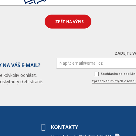
ZPĚT NA VÝPIS
ZADEJTE V
 NA VÁŠ E-MAIL?
Souhlasím se zasílá
 kdykoliv odhlásit.
skytnuty třetí straně.
zpracováním mých osobníc
KONTAKTY