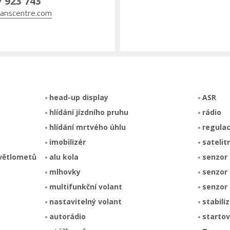
7 923 743
anscentre.com
head-up display
ASR
hlídání jízdního pruhu
rádio
hlídání mrtvého úhlu
regulac
imobilizér
satelit
světlometů
alu kola
senzor 
mlhovky
senzor 
multifunkční volant
senzor
nastavitelný volant
stabili
autorádio
startov