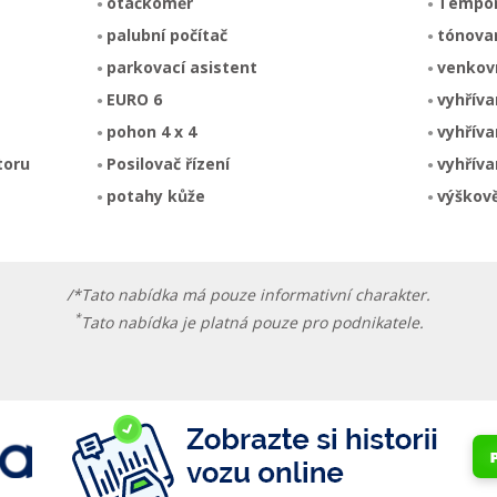
otáčkoměr
Tempo
palubní počítač
tónova
parkovací asistent
venkov
EURO 6
vyhřív
pohon 4 x 4
vyhříva
toru
Posilovač řízení
vyhříva
potahy kůže
výškově
/*Tato nabídka má pouze informativní charakter.
*
Tato nabídka je platná pouze pro podnikatele.