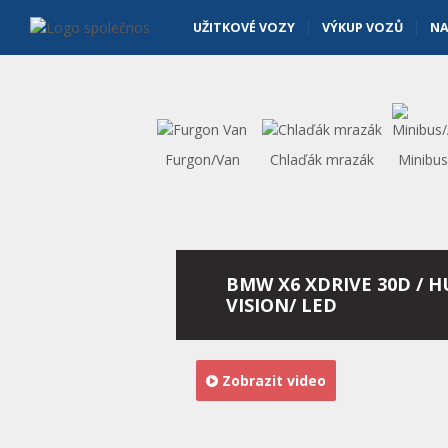
Osobní vozy - Vanscentre
Navigace
UŽITKOVÉ VOZY
VÝKUP VOZŮ
NA
Furgon/Van
Chlaďák mrazák
Minibu
BMW X6 XDRIVE 30D / H
VISION/ LED
Zobrazit video