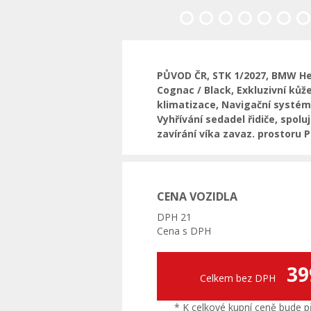
Předchozí
PŮVOD ČR, STK 1/2027, BMW Head
Cognac / Black, Exkluzivní ků
klimatizace, Navigační systém
Vyhřívání sedadel řidiče, spolu
zavírání víka zavaz. prostoru 
CENA VOZIDLA
DPH 21
Cena s DPH
39
Celkem bez DPH
* K celkové kupní ceně bude př