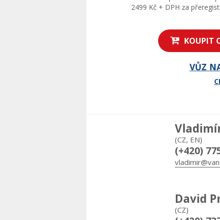
2499 Kč + DPH za přeregistr
KOUPIT 
VŮZ N
C
Vladimí
(CZ, EN)
(+420) 77
vladimir@van
David P
(CZ)