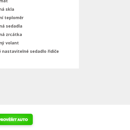
mat
ná skla
ní teploměr
aná sedadla
ná zrcátka
ný volant
 nastavitelné sedadlo řidiče