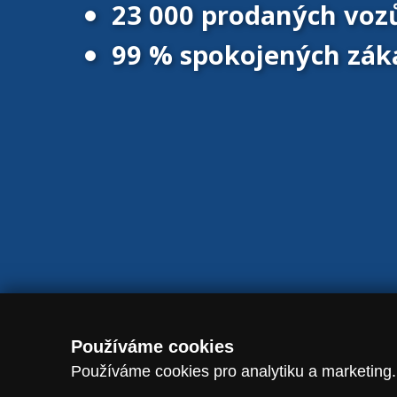
23 000 prodaných voz
99 % spokojených zák
© 2016 - 2026 Vanscentre.com
|
Magazín
|
Ochrana osobních úd
Používáme cookies
Používáme cookies pro analytiku a marketing.