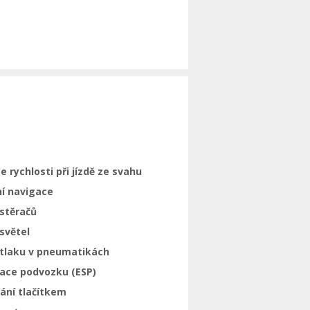
e rychlosti při jízdě ze svahu
ní navigace
stěračů
světel
 tlaku v pneumatikách
zace podvozku (ESP)
ání tlačítkem