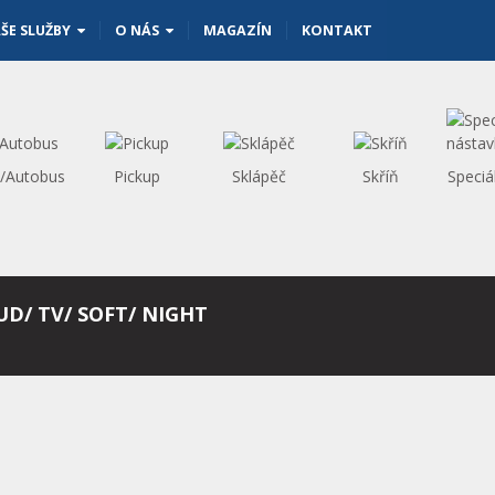
ŠE SLUŽBY
O NÁS
MAGAZÍN
KONTAKT
s/Autobus
Pickup
Sklápěč
Skříň
Speciá
UD/ TV/ SOFT/ NIGHT