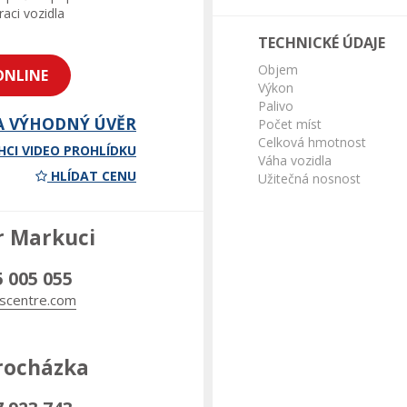
aci vozidla
TECHNICKÉ ÚDAJE
Objem
ONLINE
Výkon
Palivo
A VÝHODNÝ ÚVĚR
Počet míst
Celková hmotnost
HCI VIDEO PROHLÍDKU
Váha vozidla
HLÍDAT CENU
Užitečná nosnost
r Markuci
5 005 055
scentre.com
rocházka