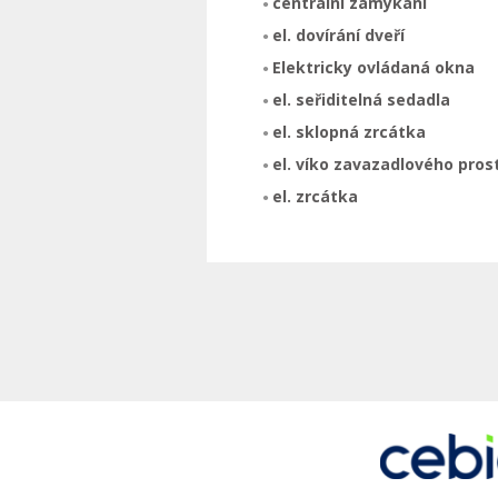
centrální zamykání
el. dovírání dveří
Elektricky ovládaná okna
el. seřiditelná sedadla
el. sklopná zrcátka
el. víko zavazadlového pros
el. zrcátka