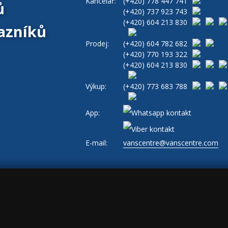
Kancelář:
(+420)
778 447 741
ů
(+420)
737 923 743
(+420)
604 213 830
azníků
Prodej:
(+420)
604 782 682
(+420)
770 193 322
(+420)
604 213 830
Výkup:
(+420)
773 683 788
App:
E-mail:
vanscentre@vanscentre.com
ajů
|
Cookies
|
Všeobecné obchodní podmínky
|
www.levne-dodavky.cz
-->