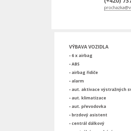
(+420) 73
prochazka@v
VÝBAVA VOZIDLA
6 x airbag
ABS
airbag řidiče
alarm
aut. aktivace výstražných 
aut. klimatizace
aut. převodovka
brzdový asistent
centrál dálkový