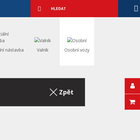
Podrobné
vyhledávání
Vyhledat
lní nástavba
Valník
Osobní vozy
Zpět na výpis