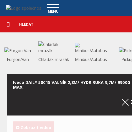
Užitkové vozy - Vanscentre
Navigace
MENU
Podrobné
UŽITKOVÉ VOZY
vyhledávání
Vyhledat
VÝKUP VOZŮ
ÚVĚR ZDARMA
NÁŠ TÝM
MAGAZÍN
ZÁRUKA NA OJETÉ VOZY
NAŠE VIDEA
KONTAKT
Furgon/Van
Chlaďák mrazák
Minibus/Autobus
Picku
CENÍK SLUŽEB
REFERENCE
CO NABÍZÍME
Iveco DAILY 50C15 VALNÍK 2,8M/ HYDR.RUKA 9,7M/ 990KG
MAX.
ONLINE VIDEO PROHLÍDKY
UPLATNĚNÍ VAD
Zobrazit video