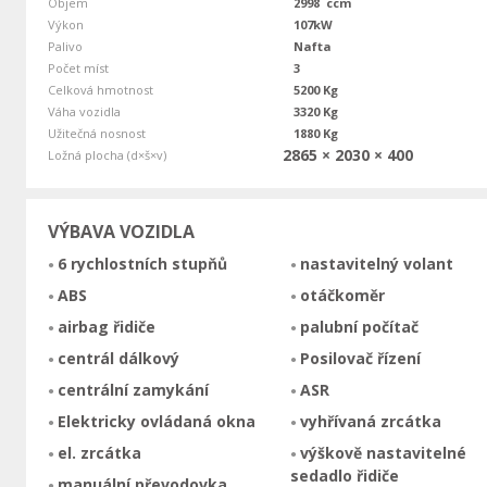
Objem
2998 ccm
Výkon
107kW
Palivo
Nafta
Počet míst
3
Celková hmotnost
5200 Kg
Váha vozidla
3320 Kg
Užitečná nosnost
1880 Kg
2865 × 2030 × 400
Ložná plocha (d×š×v)
VÝBAVA VOZIDLA
6 rychlostních stupňů
nastavitelný volant
ABS
otáčkoměr
airbag řidiče
palubní počítač
centrál dálkový
Posilovač řízení
centrální zamykání
ASR
Elektricky ovládaná okna
vyhřívaná zrcátka
el. zrcátka
výškově nastavitelné
sedadlo řidiče
manuální převodovka