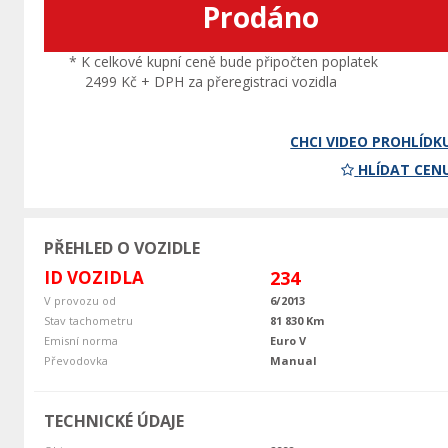
Prodáno
* K celkové kupní ceně bude připočten poplatek
2499 Kč + DPH za přeregistraci vozidla
CHCI VIDEO PROHLÍDK
HLÍDAT CEN
PŘEHLED O VOZIDLE
ID VOZIDLA
234
V provozu od
6/2013
Stav tachometru
81 830 Km
Emisní norma
Euro V
Převodovka
Manual
TECHNICKÉ ÚDAJE