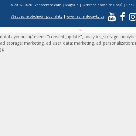
© 2016 - 2026 Vanscentre.com
|
Magazín
|
Ochrana osobních údajů
|
Cooki
Všeobecné obchodní podmínky
|
www.levne-dodavky.cz
-->
dataLayer.push({ event: "consent_update", analytics_storage: analytic
ad_storage: marketing, ad_user_data: marketing, ad_personalization:
});