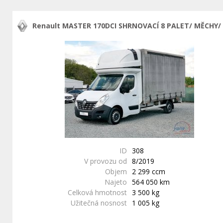
Renault MASTER 170DCI SHRNOVACÍ 8 PALET/ MĚCHY/
ID
308
V provozu od
8/2019
Objem
2 299 ccm
Najeto
564 050 km
Celková hmotnost
3 500 kg
Užitečná nosnost
1 005 kg