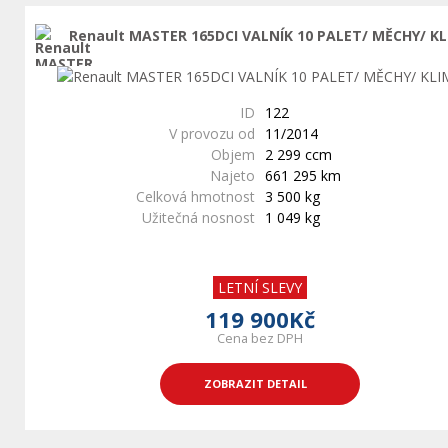
Renault MASTER 165DCI VALNÍK 10 PALET/ MĚCHY/ K
ID
122
V provozu od
11/2014
Objem
2 299 ccm
Najeto
661 295 km
Celková hmotnost
3 500 kg
Užitečná nosnost
1 049 kg
LETNÍ SLEVY
119 900Kč
Cena bez DPH
ZOBRAZIT DETAIL