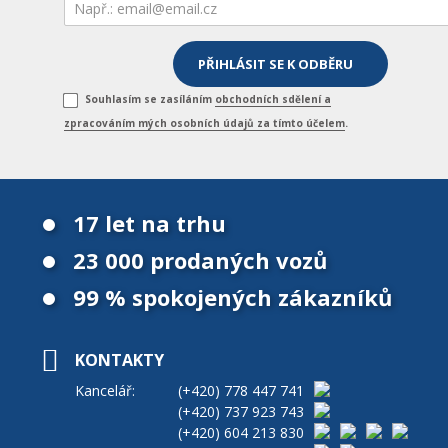
Souhlasím se zasíláním
obchodních sdělení a
zpracováním mých osobních údajů za tímto účelem
.
17 let na trhu
23 000 prodaných vozů
99 % spokojených zákazníků
KONTAKTY
Kancelář:
(+420)
778 447 741
(+420)
737 923 743
(+420)
604 213 830