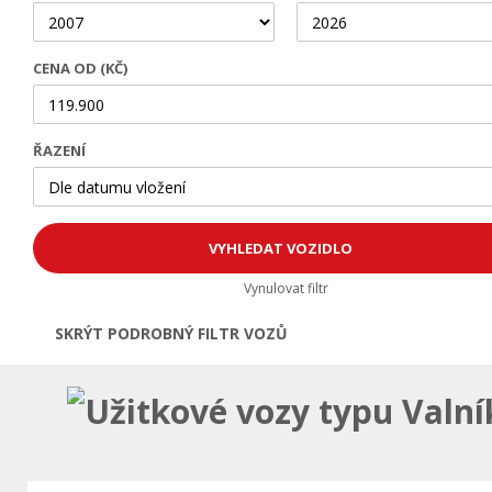
CENA OD (KČ)
ŘAZENÍ
Vynulovat filtr
SKRÝT PODROBNÝ FILTR VOZŮ
Otevřít | Zavřít filtr
Užitkové vozy typu Valní