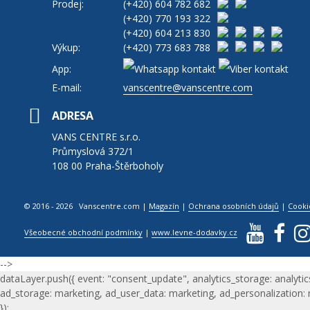
Prodej:
(+420)
604 782 682
(+420)
770 193 322
(+420)
604 213 830
Výkup:
(+420)
773 683 788
App:
E-mail:
vanscentre@vanscentre.com
ADRESA
VANS CENTRE s.r.o.
Průmyslová 372/1
108 00 Praha-Štěrboholy
© 2016 - 2026 Vanscentre.com
|
Magazín
|
Ochrana osobních údajů
|
Cooki
Všeobecné obchodní podmínky
|
www.levne-dodavky.cz
-->
dataLayer.push({ event: "consent_update", analytics_storage: analytic
ad_storage: marketing, ad_user_data: marketing, ad_personalization:
});