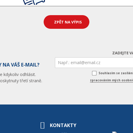
ZPĚT NA VÝPIS
ZADEJTE V
 NA VÁŠ E-MAIL?
Souhlasím se zasílá
 kdykoliv odhlásit.
skytnuty třetí straně.
zpracováním mých osobníc
KONTAKTY