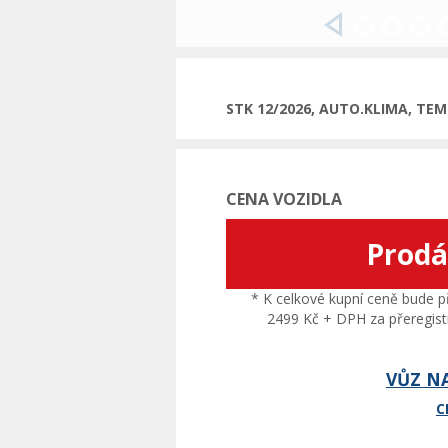
Předchozí
STK 12/2026, AUTO.KLIMA, TE
CENA VOZIDLA
Prod
* K celkové kupní ceně bude př
2499 Kč + DPH za přeregistr
VŮZ N
C