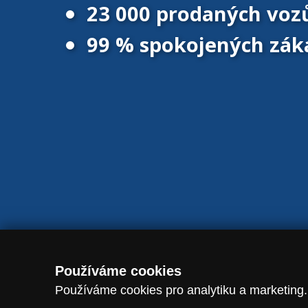
23 000 prodaných voz
99 % spokojených zák
© 2016 - 2026 Vanscentre.com
|
Magazín
|
Ochrana osobních úd
Používáme cookies
Používáme cookies pro analytiku a marketing.