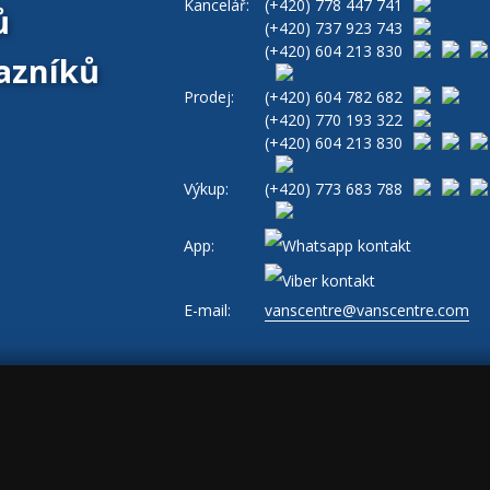
Kancelář:
(+420)
778 447 741
ů
(+420)
737 923 743
(+420)
604 213 830
azníků
Prodej:
(+420)
604 782 682
(+420)
770 193 322
(+420)
604 213 830
Výkup:
(+420)
773 683 788
App:
E-mail:
vanscentre@vanscentre.com
ajů
|
Cookies
|
Všeobecné obchodní podmínky
|
www.levne-dodavky.cz