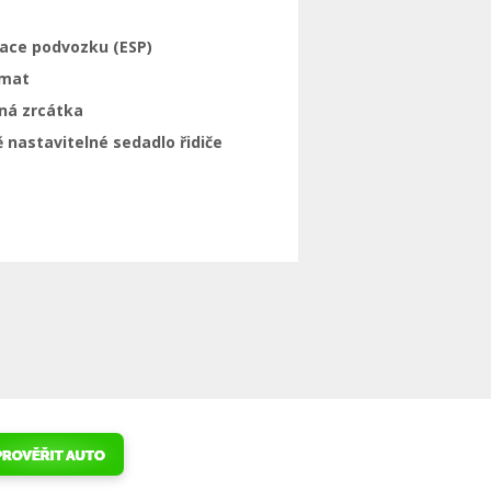
zace podvozku (ESP)
mat
ná zrcátka
 nastavitelné sedadlo řidiče