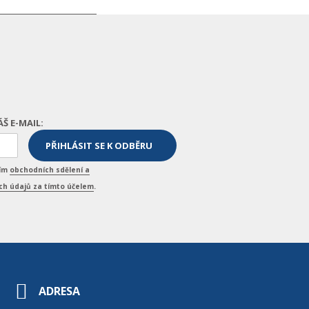
ÁŠ E-MAIL:
ním
obchodních sdělení a
h údajů za tímto účelem
.
ADRESA