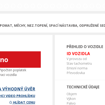
MPOMAT, MĚCHY, NEZ.TOPENÍ, SPACÍ NÁSTAVBA, ODPRUŽENÉ SE
PŘEHLED O VOZIDLE
ID VOZIDLA
áno
V provozu od
Stav tachometru
Emisní norma
ipočten poplatek
Převodovka
aci vozidla
TECHNICKÉ ÚDAJE
A VÝHODNÝ ÚVĚR
Objem
HCI VIDEO PROHLÍDKU
Výkon
HLÍDAT CENU
Palivo