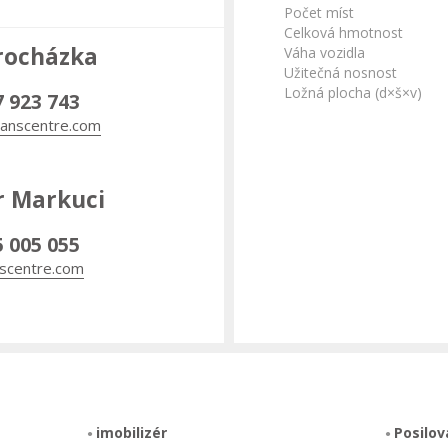
Počet míst
Celková hmotnost
rocházka
Váha vozidla
Užitečná nosnost
Ložná plocha (d×š×v)
7 923 743
anscentre.com
r Markuci
5 005 055
scentre.com
imobilizér
Posilov