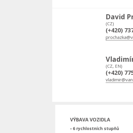
David P
(CZ)
(+420) 73
prochazka@v
Vladimí
(CZ, EN)
(+420) 77
vladimir@van
VÝBAVA VOZIDLA
6 rychlostních stupňů