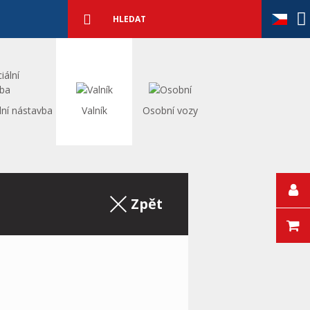
Podrobné
vyhledávání
Vyhledat
lní nástavba
Valník
Osobní vozy
Zpět na výpis