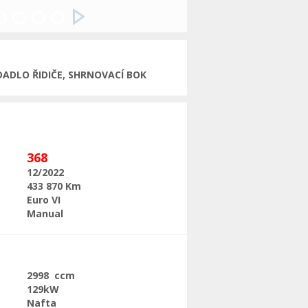
Následující
DADLO ŘIDIČE, SHRNOVACÍ BOK
368
12/2022
433 870 Km
Euro VI
Manual
2998 ccm
129kW
Nafta