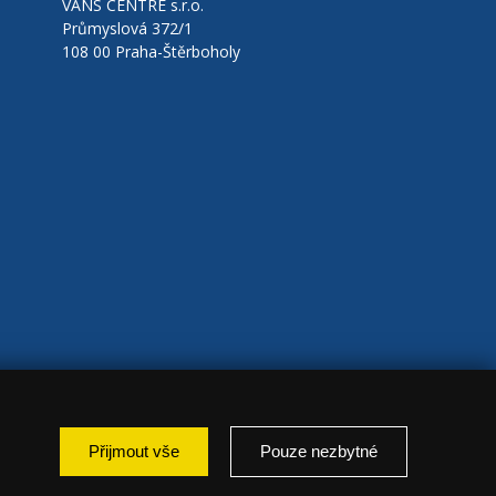
VANS CENTRE s.r.o.
Průmyslová 372/1
108 00 Praha-Štěrboholy
Přijmout vše
Pouze nezbytné