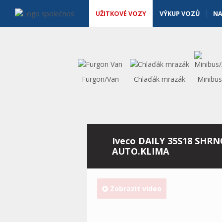
Užitkové vozy - Vanscentre
Navigace
UŽITKOVÉ VOZY
VÝKUP VOZŮ
NA
Furgon/Van
Chlaďák mrazák
Minibu
Iveco DAILY 35S18 SHR
AUTO.KLIMA
Zobrazit video