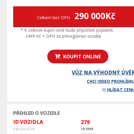
290 000Kč
Celkem bez DPH
* K celkové kupní ceně bude připočten poplatek
2499 Kč + DPH za přeregistraci vozidla
KOUPIT ONLINE
VŮZ NA VÝHODNÝ ÚVĚ
CHCI VIDEO PROHLÍDK
HLÍDAT CEN
PŘEHLED O VOZIDLE
ID VOZIDLA
279
V provozu od
12/2018