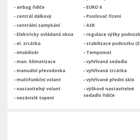
airbag řidiče
EURO 6
centrál dálkový
Posilovač řízení
centrální zamykání
ASR
Elektricky ovládaná okna
regulace výšky podvoz
el. zrcátka
stabilizace podvozku (E
imobilizér
Tempomat
man. klimatizace
vyhřívaná sedadla
manuální převodovka
vyhřívaná zrcátka
multifunkční volant
vyhřívané přední sklo
nastavitelný volant
výškově nastavitelné
sedadlo řidiče
nezávislé topení