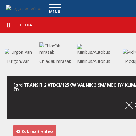
Užitkové vozy - Vanscentre
Navigace
MENU
Podrobné
UŽITKOVÉ VOZY
vyhledávání
Vyhledat
VÝKUP VOZŮ
ÚVĚR ZDARMA
NÁŠ TÝM
MAGAZÍN
ZÁRUKA NA OJETÉ VOZY
NAŠE VIDEA
KONTAKT
Furgon/Van
Chlaďák mrazák
Minibus/Autobus
Picku
CENÍK SLUŽEB
REFERENCE
CO NABÍZÍME
Ford TRANSIT 2.0TDCI/125KW VALNÍK 3,9M/ MĚCHY/ KLIM
ČR
ONLINE VIDEO PROHLÍDKY
UPLATNĚNÍ VAD
Zobrazit video