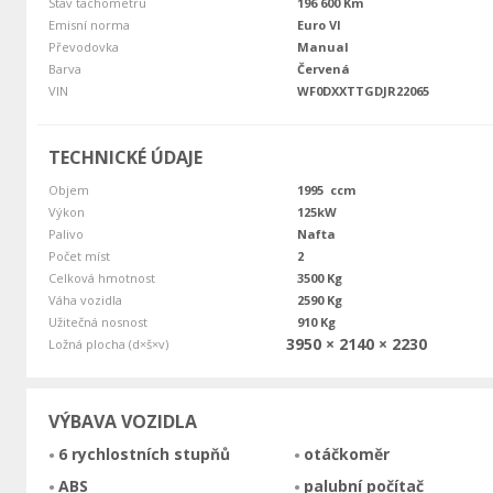
Stav tachometru
196 600 Km
Emisní norma
Euro VI
Převodovka
Manual
Barva
Červená
VIN
WF0DXXTTGDJR22065
TECHNICKÉ ÚDAJE
Objem
1995 ccm
Výkon
125kW
Palivo
Nafta
Počet míst
2
Celková hmotnost
3500 Kg
Váha vozidla
2590 Kg
Užitečná nosnost
910 Kg
3950 × 2140 × 2230
Ložná plocha (d×š×v)
VÝBAVA VOZIDLA
6 rychlostních stupňů
otáčkoměr
ABS
palubní počítač