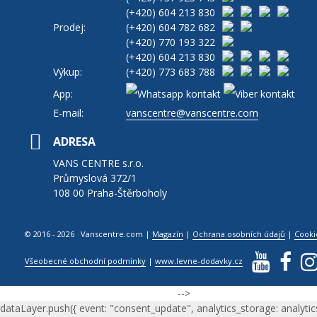
(+420)
604 213 830
Prodej:
(+420)
604 782 682
(+420)
770 193 322
(+420)
604 213 830
Výkup:
(+420)
773 683 788
App:
E-mail:
vanscentre@vanscentre.com
ADRESA
VANS CENTRE s.r.o.
Průmyslová 372/1
108 00 Praha-Štěrboholy
© 2016 - 2026 Vanscentre.com
|
Magazín
|
Ochrana osobních údajů
|
Cooki
Všeobecné obchodní podmínky
|
www.levne-dodavky.cz
-->
dataLayer.push({ event: "consent_update", analytics_storage: analytic