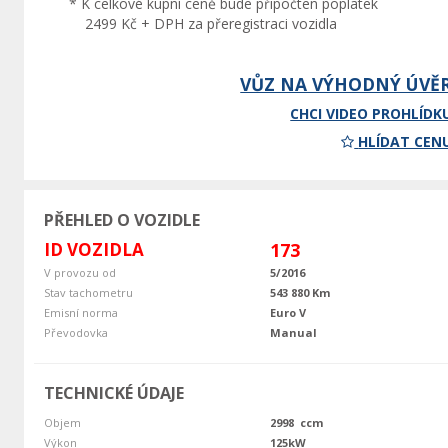
* K celkové kupní ceně bude připočten poplatek
2499 Kč + DPH za přeregistraci vozidla
VŮZ NA VÝHODNÝ ÚVĚ
CHCI VIDEO PROHLÍDK
HLÍDAT CEN
PŘEHLED O VOZIDLE
ID VOZIDLA
173
V provozu od
5/2016
Stav tachometru
543 880 Km
Emisní norma
Euro V
Převodovka
Manual
TECHNICKÉ ÚDAJE
Objem
2998 ccm
Výkon
125kW