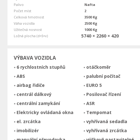
Palivo
Nafta
Počet míst
2
Celková hmotnost
3500 Kg
Váha vozidla
2500 Kg
Užitečná nosnost
1000 Kg
5740 × 2260 × 420
Ložná plocha (d×š×v)
VÝBAVA VOZIDLA
6 rychlostních stupňů
otáčkoměr
ABS
palubní počítač
airbag řidiče
EURO 5
centrál dálkový
Posilovač řízení
centrální zamykání
ASR
Elektricky ovládaná okna
Tempomat
el. zrcátka
vyhřívaná sedadla
imobilizér
vyhřívaná zrcátka
manuální převodovka
výškově nastavitelné