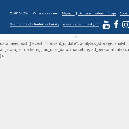
© 2016 - 2026 Vanscentre.com
|
Magazín
|
Ochrana osobních údajů
|
Cooki
Všeobecné obchodní podmínky
|
www.levne-dodavky.cz
-->
dataLayer.push({ event: "consent_update", analytics_storage: analytic
ad_storage: marketing, ad_user_data: marketing, ad_personalization:
});