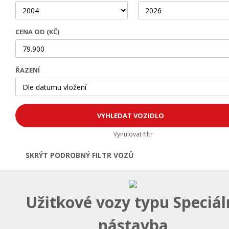
CENA OD (KČ)
ŘAZENÍ
Vynulovat filtr
SKRÝT PODROBNÝ FILTR VOZŮ
Otevřít | Zavřít filtr
Užitkové vozy typu Speciál
nástavba