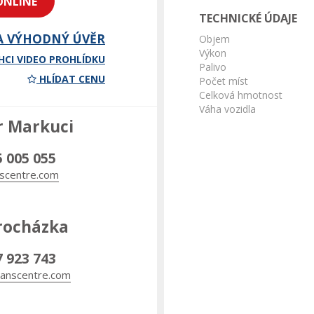
ONLINE
TECHNICKÉ ÚDAJE
A VÝHODNÝ ÚVĚR
Objem
Výkon
HCI VIDEO PROHLÍDKU
Palivo
HLÍDAT CENU
Počet míst
Celková hmotnost
Váha vozidla
r Markuci
5 005 055
scentre.com
rocházka
7 923 743
anscentre.com