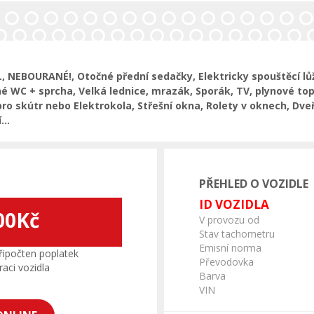
 NEBOURANÉ!, Otočné přední sedačky, Elektricky spouštěcí lůž
né WC + sprcha, Velká lednice, mrazák, Sporák, TV, plynové t
pro skútr nebo Elektrokola, Střešní okna, Rolety v oknech, Dveř
...
PŘEHLED O VOZIDLE
ID VOZIDLA
00Kč
V provozu od
Stav tachometru
Emisní norma
ipočten poplatek
Převodovka
aci vozidla
Barva
VIN