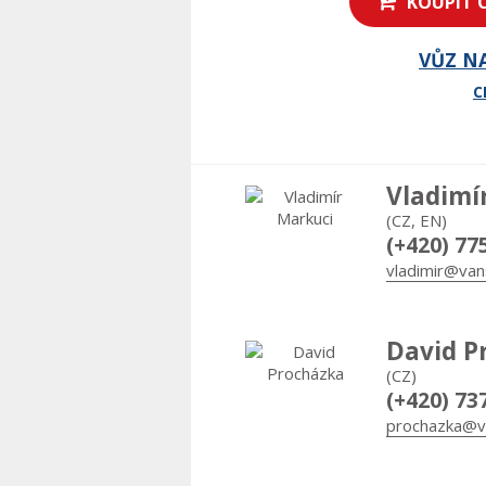
KOUPIT 
VŮZ N
C
Vladimí
(CZ, EN)
(+420) 77
vladimir@van
David P
(CZ)
(+420) 73
prochazka@v