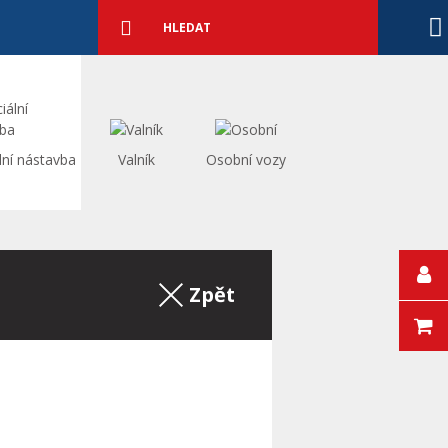
Podrobné
vyhledávání
Vyhledat
lní nástavba
Valník
Osobní vozy
Zpět na výpis