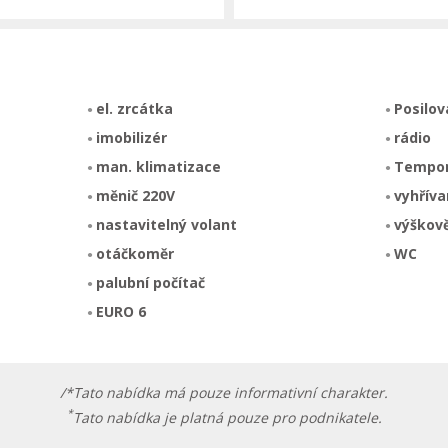
el. zrcátka
Posilov
imobilizér
rádio
man. klimatizace
Tempo
měnič 220V
vyhříva
nastavitelný volant
výškově
otáčkoměr
WC
palubní počítač
EURO 6
/*Tato nabídka má pouze informativní charakter.
*
Tato nabídka je platná pouze pro podnikatele.