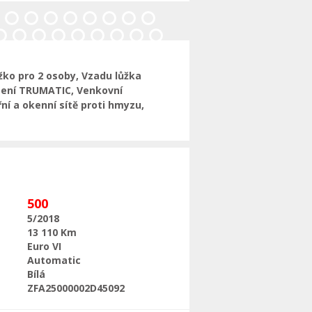
Následující
ko pro 2 osoby, Vzadu lůžka
opení TRUMATIC, Venkovní
ní a okenní sítě proti hmyzu,
500
5/2018
13 110 Km
Euro VI
Automatic
Bílá
ZFA25000002D45092