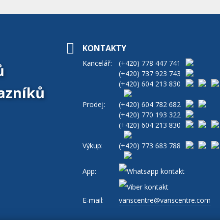
KONTAKTY
Kancelář:
(+420)
778 447 741
ů
(+420)
737 923 743
(+420)
604 213 830
azníků
Prodej:
(+420)
604 782 682
(+420)
770 193 322
(+420)
604 213 830
Výkup:
(+420)
773 683 788
App:
E-mail:
vanscentre@vanscentre.com