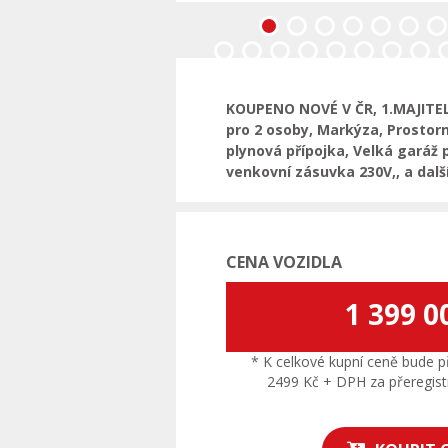
Předchozí
KOUPENO NOVÉ V ČR, 1.MAJITEL,
pro 2 osoby, Markýza, Prostor
plynová přípojka, Velká garáž 
venkovní zásuvka 230V,, a další
CENA VOZIDLA
1 399 0
* K celkové kupní ceně bude př
2499 Kč + DPH za přeregistr