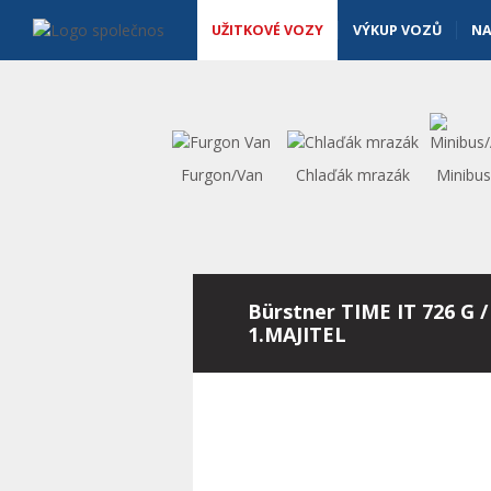
Užitkové vozy - Vanscentre
Navigace
UŽITKOVÉ VOZY
VÝKUP VOZŮ
NA
Furgon/Van
Chlaďák mrazák
Minibu
Bürstner TIME IT 726 G /
1.MAJITEL