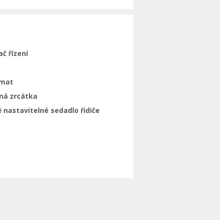
ač řízení
mat
ná zrcátka
 nastavitelné sedadlo řidiče