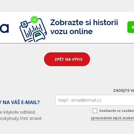
ZPĚT NA VÝPIS
ZADEJTE V
 NA VÁŠ E-MAIL?
Souhlasím se zasílá
 kdykoliv odhlásit.
skytnuty třetí straně.
zpracováním mých osobníc