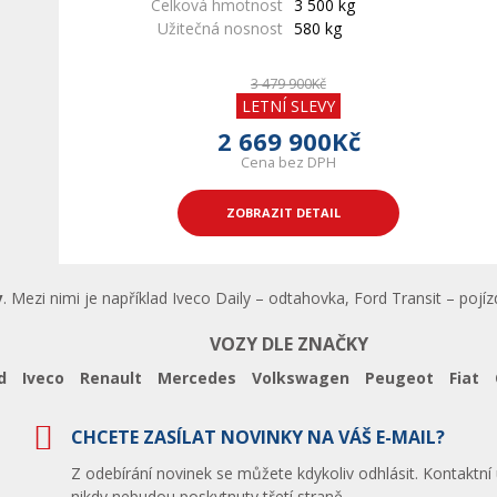
Celková hmotnost
3 500 kg
Užitečná nosnost
580 kg
3 479 900Kč
LETNÍ SLEVY
2 669 900Kč
Cena bez DPH
ZOBRAZIT DETAIL
y
. Mezi nimi je například Iveco Daily – odtahovka, Ford Transit – pojí
VOZY DLE ZNAČKY
d
Iveco
Renault
Mercedes
Volkswagen
Peugeot
Fiat
CHCETE ZASÍLAT NOVINKY NA VÁŠ E-MAIL?
Z odebírání novinek se můžete kdykoliv odhlásit. Kontaktní
nikdy nebudou poskytnuty třetí straně.