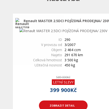
Renault MASTER 2.5DCI POJÍZDNÁ PRODEJNA/ 230
ID
290
V provozu od
3/2007
Objem
2 464 ccm
Najeto
291 670 km
Celková hmotnost
3 500 kg
Užitečná nosnost
450 kg
589 000Kč
LETNÍ SLEVY
399 900Kč
ZOBRAZIT DETAIL