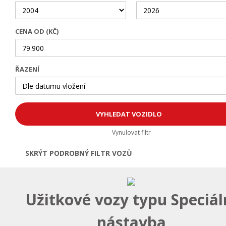
CENA OD (KČ)
ŘAZENÍ
Vynulovat filtr
SKRÝT PODROBNÝ FILTR VOZŮ
Otevřít | Zavřít filtr
Užitkové vozy typu Speciál
nástavba