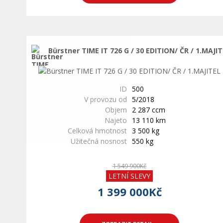
Bürstner TIME IT 726 G / 30 EDITION/ ČR / 1.MAJI
ID
500
V provozu od
5/2018
Objem
2 287 ccm
Najeto
13 110 km
Celková hmotnost
3 500 kg
Užitečná nosnost
550 kg
1 549 900Kč
LETNÍ SLEVY
1 399 000Kč