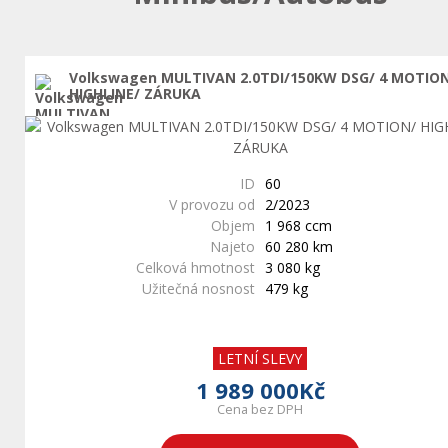
Volkswagen MULTIVAN 2.0TDI/150KW DSG/ 4 MOTIO
HIGHLINE/ ZÁRUKA
ID
60
V provozu od
2/2023
Objem
1 968 ccm
Najeto
60 280 km
Celková hmotnost
3 080 kg
Užitečná nosnost
479 kg
LETNÍ SLEVY
1 989 000Kč
Cena bez DPH