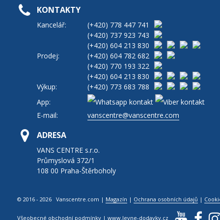
KONTAKTY
Kancelář:
(+420)
778 447 741
(+420)
737 923 743
(+420)
604 213 830
Prodej:
(+420)
604 782 682
(+420)
770 193 322
(+420)
604 213 830
Výkup:
(+420)
773 683 788
App:
E-mail:
vanscentre@vanscentre.com
ADRESA
VANS CENTRE s.r.o.
Průmyslová 372/1
108 00 Praha-Štěrboholy
© 2016 - 2026 Vanscentre.com
|
Magazín
|
Ochrana osobních údajů
|
Cooki
Všeobecné obchodní podmínky
|
www.levne-dodavky.cz