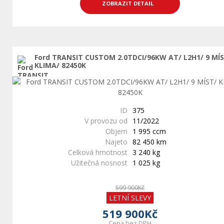
ZOBRAZIT DETAIL
Ford TRANSIT CUSTOM 2.0TDCI/96KW AT/ L2H1/ 9 MÍ
KLIMA/ 82450K
ID
375
V provozu od
11/2022
Objem
1 995 ccm
Najeto
82 450 km
Celková hmotnost
3 240 kg
Užitečná nosnost
1 025 kg
599 900Kč
LETNÍ SLEVY
519 900Kč
Cena bez DPH