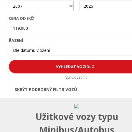
CENA OD (KČ)
ŘAZENÍ
Vynulovat filtr
SKRÝT PODROBNÝ FILTR VOZŮ
Otevřít | Zavřít filtr
Užitkové vozy typu
Minibus/Autobus