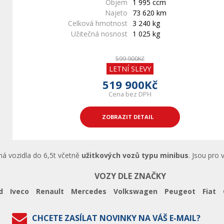
Objem
1 995 ccm
Najeto
73 620 km
Celková hmotnost
3 240 kg
Užitečná nosnost
1 025 kg
599 900Kč
LETNÍ SLEVY
519 900Kč
Cena bez DPH
ZOBRAZIT DETAIL
ná vozidla do 6,5t včetně
užitkových vozů typu minibus
. Jsou pro 
VOZY DLE ZNAČKY
d
Iveco
Renault
Mercedes
Volkswagen
Peugeot
Fiat
CHCETE ZASÍLAT NOVINKY NA VÁŠ E-MAIL?