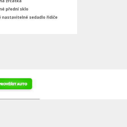
ná zrcátka
né přední sklo
 nastavitelné sedadlo řidiče