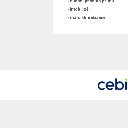
hlídání jízdního pruhu
imobilizér
man. klimatizace