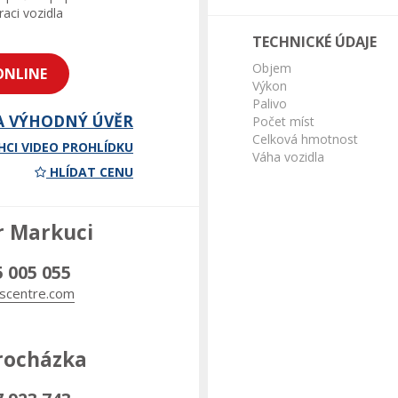
aci vozidla
TECHNICKÉ ÚDAJE
Objem
ONLINE
Výkon
Palivo
A VÝHODNÝ ÚVĚR
Počet míst
Celková hmotnost
HCI VIDEO PROHLÍDKU
Váha vozidla
HLÍDAT CENU
r Markuci
5 005 055
scentre.com
rocházka