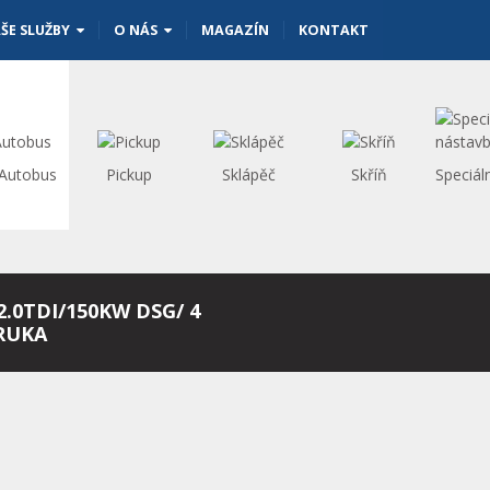
ŠE SLUŽBY
O NÁS
MAGAZÍN
KONTAKT
/Autobus
Pickup
Sklápěč
Skříň
Speciál
.0TDI/150KW DSG/ 4
RUKA