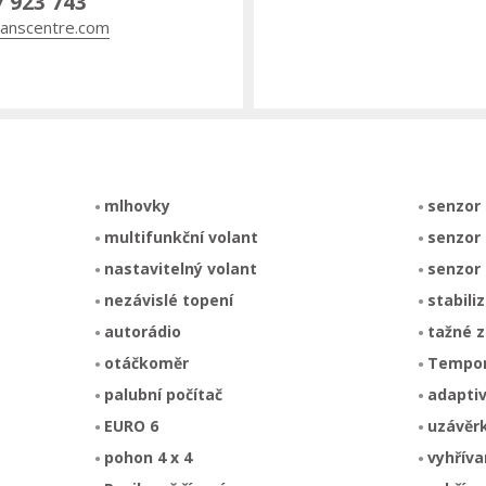
7 923 743
anscentre.com
mlhovky
senzor 
multifunkční volant
senzor 
nastavitelný volant
senzor
nezávislé topení
stabili
autorádio
tažné z
otáčkoměr
Tempo
palubní počítač
adapti
EURO 6
uzávěrk
pohon 4 x 4
vyhřív