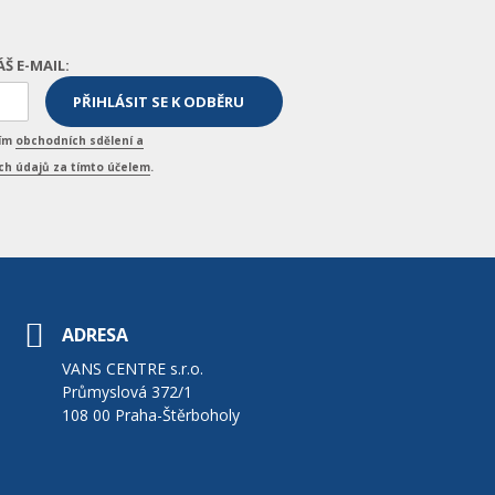
ÁŠ E-MAIL:
ním
obchodních sdělení a
h údajů za tímto účelem
.
ADRESA
VANS CENTRE s.r.o.
Průmyslová 372/1
108 00 Praha-Štěrboholy