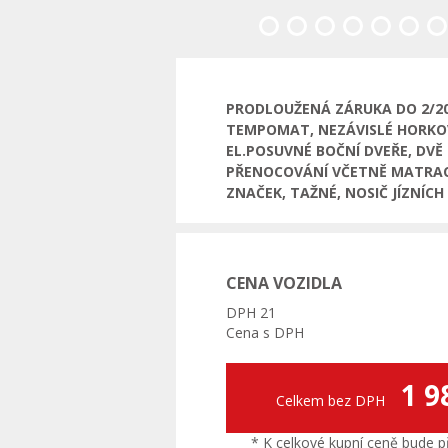
Předchozí
PRODLOUŽENÁ ZÁRUKA DO 2/202
TEMPOMAT, NEZÁVISLÉ HORKOVZ
EL.POSUVNÉ BOČNÍ DVEŘE, DV
PŘENOCOVÁNÍ VČETNĚ MATRACE
ZNAČEK, TAŽNÉ, NOSIČ JÍZNÍCH
CENA VOZIDLA
DPH 21
Cena s DPH
1 9
Celkem bez DPH
* K celkové kupní ceně bude př