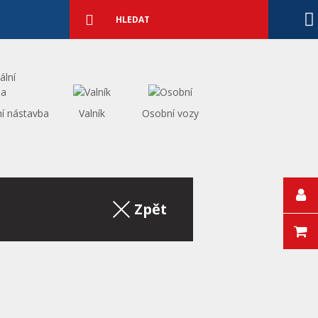
Podrobné
vyhledávání
Vyhledat
ní nástavba
Valník
Osobní vozy
Zpět na výpis