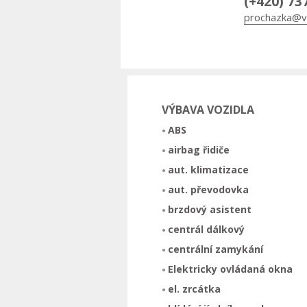
(+420) 73
prochazka@v
VÝBAVA VOZIDLA
ABS
airbag řidiče
aut. klimatizace
aut. převodovka
brzdový asistent
centrál dálkový
centrální zamykání
Elektricky ovládaná okna
el. zrcátka