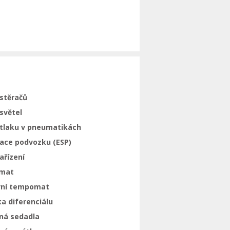
stěračů
světel
 tlaku v pneumatikách
zace podvozku (ESP)
ařízení
mat
vní tempomat
a diferenciálu
aná sedadla