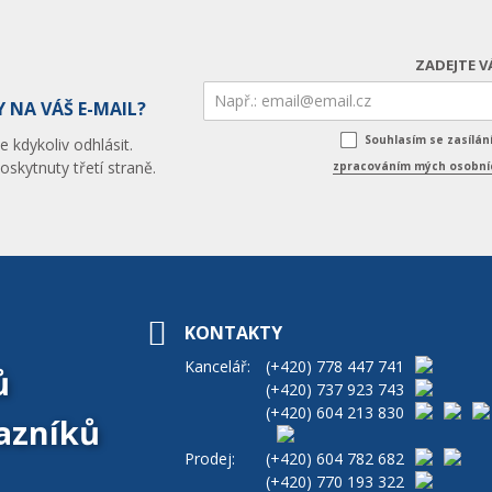
ZADEJTE V
 NA VÁŠ E-MAIL?
Souhlasím se zasílá
 kdykoliv odhlásit.
skytnuty třetí straně.
zpracováním mých osobníc
KONTAKTY
Kancelář:
(+420)
778 447 741
ů
(+420)
737 923 743
(+420)
604 213 830
azníků
Prodej:
(+420)
604 782 682
(+420)
770 193 322