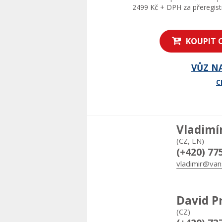
2499 Kč + DPH za přeregistr
KOUPIT 
VŮZ N
C
Vladimí
(CZ, EN)
(+420) 77
vladimir@van
David P
(CZ)