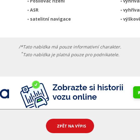
Posilovač řízení
vyhříva
ASR
vyhříva
satelitní navigace
výškově
/*Tato nabídka má pouze informativní charakter.
*
Tato nabídka je platná pouze pro podnikatele.
ZPĚT NA VÝPIS