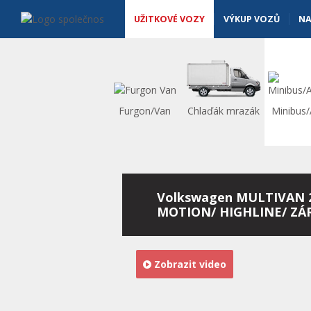
Užitkové vozy - Vanscentre
Navigace
UŽITKOVÉ VOZY
VÝKUP VOZŮ
NA
Furgon/Van
Chlaďák mrazák
Minibus
Volkswagen MULTIVAN 2
MOTION/ HIGHLINE/ ZÁ
Zobrazit video