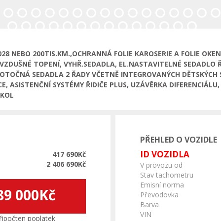
Ná
8 NEBO 200TIS.KM.,OCHRANNÁ FOLIE KAROSERIE A FOLIE OKEN
DUŠNÉ TOPENÍ, VYHŘ.SEDADLA, EL.NASTAVITELNÉ SEDADLO ŘID
Ě OTOČNÁ SEDADLA 2 ŘADY VČETNĚ INTEGROVANÝCH DĚTSKÝCH 
, ASISTENČNÍ SYSTÉMY ŘIDIČE PLUS, UZÁVĚRKA DIFERENCIÁL
 KOL
PŘEHLED O VOZIDLE
ID VOZIDLA
417 690Kč
2 406 690Kč
V provozu od
Stav tachometru
Emisní norma
89 000Kč
Převodovka
Barva
VIN
ipočten poplatek