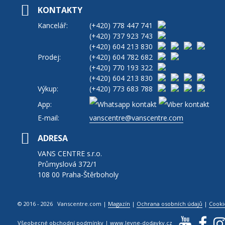
KONTAKTY
Kancelář:
(+420)
778 447 741
(+420)
737 923 743
(+420)
604 213 830
Prodej:
(+420)
604 782 682
(+420)
770 193 322
(+420)
604 213 830
Výkup:
(+420)
773 683 788
App:
E-mail:
vanscentre@vanscentre.com
ADRESA
VANS CENTRE s.r.o.
Průmyslová 372/1
108 00 Praha-Štěrboholy
© 2016 - 2026 Vanscentre.com
|
Magazín
|
Ochrana osobních údajů
|
Cooki
Všeobecné obchodní podmínky
|
www.levne-dodavky.cz