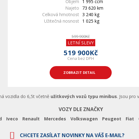
Objem
1 995 ccm
Najeto
73 620 km
Celková hmotnost
3 240 kg
Užitečná nosnost
1 025 kg
599 900Kč
LETNÍ SLEVY
519 900Kč
Cena bez DPH
ZOBRAZIT DETAIL
ná vozidla do 6,5t včetně
užitkových vozů typu minibus
. Jsou pro 
VOZY DLE ZNAČKY
d
Iveco
Renault
Mercedes
Volkswagen
Peugeot
Fiat
CHCETE ZASÍLAT NOVINKY NA VÁŠ E-MAIL?