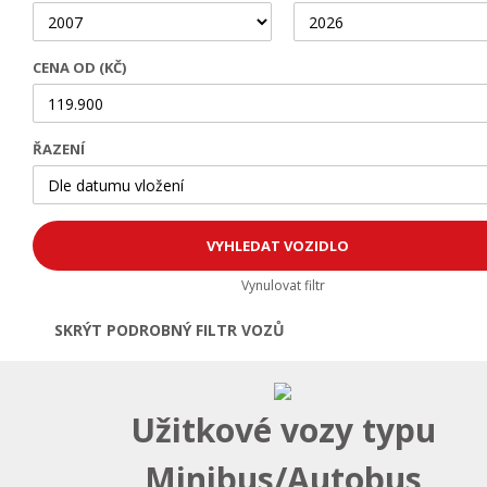
CENA OD (KČ)
ŘAZENÍ
Vynulovat filtr
SKRÝT PODROBNÝ FILTR VOZŮ
Otevřít | Zavřít filtr
Užitkové vozy typu
Minibus/Autobus