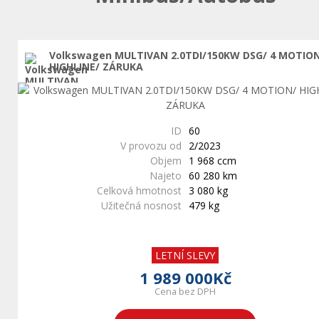
Volkswagen MULTIVAN 2.0TDI/150KW DSG/ 4 MOTIO
HIGHLINE/ ZÁRUKA
ID
60
V provozu od
2/2023
Objem
1 968 ccm
Najeto
60 280 km
Celková hmotnost
3 080 kg
Užitečná nosnost
479 kg
LETNÍ SLEVY
1 989 000Kč
Cena bez DPH