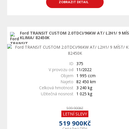
ZOBRAZIT DETAIL
Ford TRANSIT CUSTOM 2.0TDCI/96KW AT/ L2H1/ 9 MÍ
KLIMA/ 82450K
ID
375
V provozu od
11/2022
Objem
1 995 ccm
Najeto
82 450 km
Celková hmotnost
3 240 kg
Užitečná nosnost
1 025 kg
599 900Kč
LETNÍ SLEVY
519 900Kč
Cena bez DPH