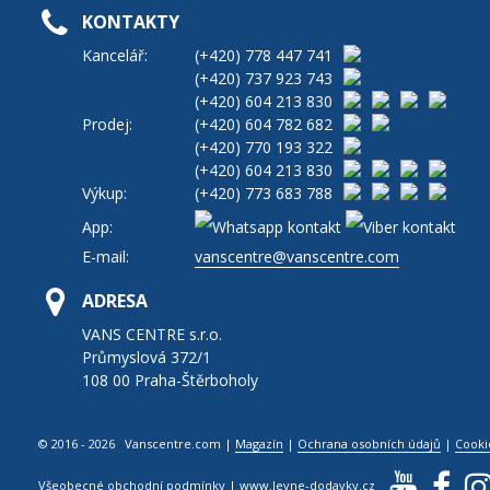
KONTAKTY
Kancelář:
(+420)
778 447 741
(+420)
737 923 743
(+420)
604 213 830
Prodej:
(+420)
604 782 682
(+420)
770 193 322
(+420)
604 213 830
Výkup:
(+420)
773 683 788
App:
E-mail:
vanscentre@vanscentre.com
ADRESA
VANS CENTRE s.r.o.
Průmyslová 372/1
108 00 Praha-Štěrboholy
© 2016 - 2026 Vanscentre.com
|
Magazín
|
Ochrana osobních údajů
|
Cooki
Všeobecné obchodní podmínky
|
www.levne-dodavky.cz