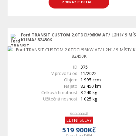
ZOBRAZIT DETAIL
Ford TRANSIT CUSTOM 2.0TDCI/96KW AT/ L2H1/ 9 MÍ
KLIMA/ 82450K
ID
375
V provozu od
11/2022
Objem
1 995 ccm
Najeto
82 450 km
Celková hmotnost
3 240 kg
Užitečná nosnost
1 025 kg
599 900Kč
LETNÍ SLEVY
519 900Kč
Cena bez DPH