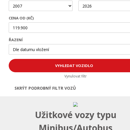
CENA OD (KČ)
ŘAZENÍ
Vynulovat filtr
SKRÝT PODROBNÝ FILTR VOZŮ
Otevřít | Zavřít filtr
Užitkové vozy typu
Minibus/Autobus