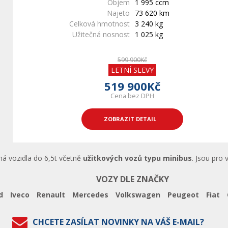
Objem
1 995 ccm
Najeto
73 620 km
Celková hmotnost
3 240 kg
Užitečná nosnost
1 025 kg
599 900Kč
LETNÍ SLEVY
519 900Kč
Cena bez DPH
ZOBRAZIT DETAIL
ná vozidla do 6,5t včetně
užitkových vozů typu minibus
. Jsou pro 
VOZY DLE ZNAČKY
d
Iveco
Renault
Mercedes
Volkswagen
Peugeot
Fiat
CHCETE ZASÍLAT NOVINKY NA VÁŠ E-MAIL?