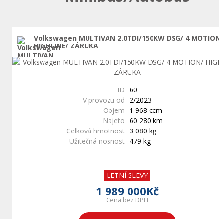
Volkswagen MULTIVAN 2.0TDI/150KW DSG/ 4 MOTIO
HIGHLINE/ ZÁRUKA
ID
60
V provozu od
2/2023
Objem
1 968 ccm
Najeto
60 280 km
Celková hmotnost
3 080 kg
Užitečná nosnost
479 kg
LETNÍ SLEVY
1 989 000Kč
Cena bez DPH