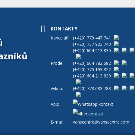
KONTAKTY
Kancelář:
(+420)
778 447 741
ů
(+420)
737 923 743
(+420)
604 213 830
azníků
Prodej:
(+420)
604 782 682
(+420)
770 193 322
(+420)
604 213 830
Výkup:
(+420)
773 683 788
App:
E-mail:
vanscentre@vanscentre.com