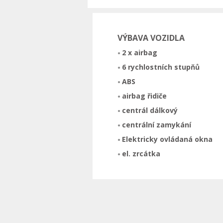
VÝBAVA VOZIDLA
2 x airbag
6 rychlostních stupňů
ABS
airbag řidiče
centrál dálkový
centrální zamykání
Elektricky ovládaná okna
el. zrcátka