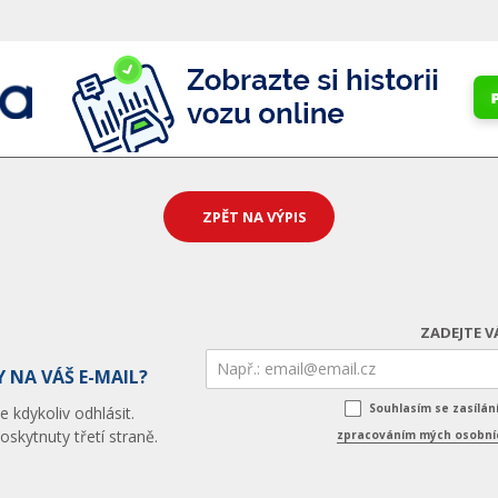
ZPĚT NA VÝPIS
ZADEJTE V
 NA VÁŠ E-MAIL?
Souhlasím se zasílá
 kdykoliv odhlásit.
skytnuty třetí straně.
zpracováním mých osobníc