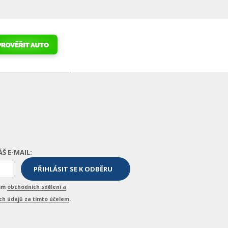
ÁŠ E-MAIL:
ním
obchodních sdělení a
h údajů za tímto účelem
.