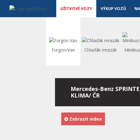
Užitkové vozy - Vanscentre
Navigace
UŽITKOVÉ VOZY
VÝKUP VOZŮ
NA
Furgon/Van
Chlaďák mrazák
Minibu
Mercedes-Benz SPRINTE
KLIMA/ ČR
Zobrazit video