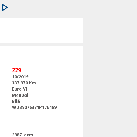
Následující
229
10/2019
337 970 Km
Euro VI
Manual
Bílá
WDB9076371P176489
2987 ccm