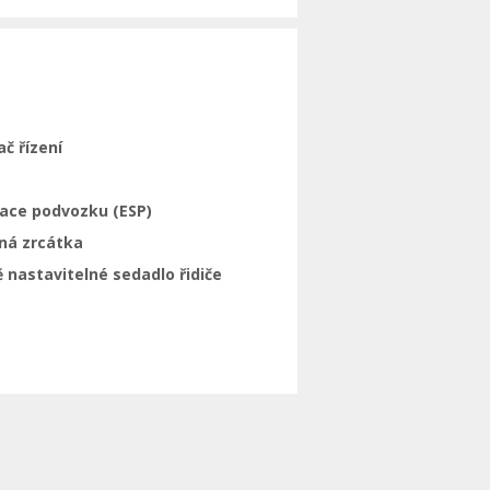
ač řízení
zace podvozku (ESP)
ná zrcátka
 nastavitelné sedadlo řidiče