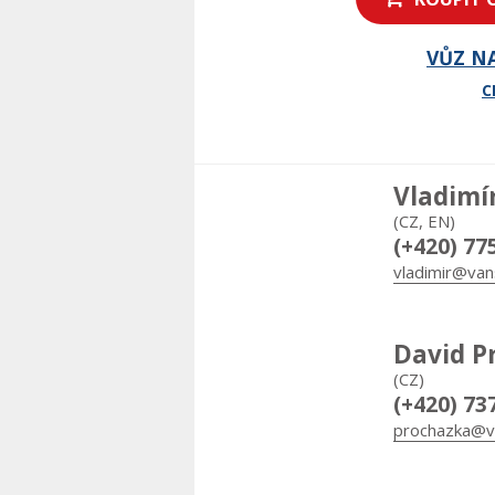
VŮZ N
C
Vladimí
(CZ, EN)
(+420) 77
vladimir@van
David P
(CZ)
(+420) 73
prochazka@v