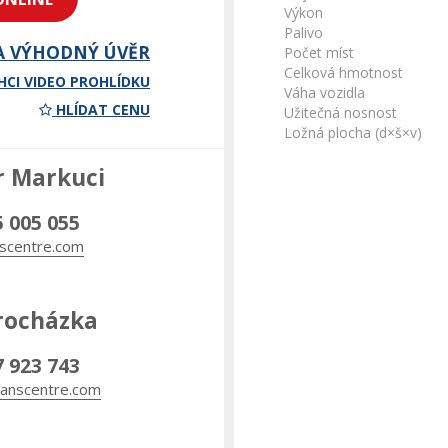
Výkon
Palivo
A VÝHODNÝ ÚVĚR
Počet míst
Celková hmotnost
HCI VIDEO PROHLÍDKU
Váha vozidla
HLÍDAT CENU
Užitečná nosnost
Ložná plocha (d×š×v)
r Markuci
5 005 055
scentre.com
rocházka
7 923 743
anscentre.com