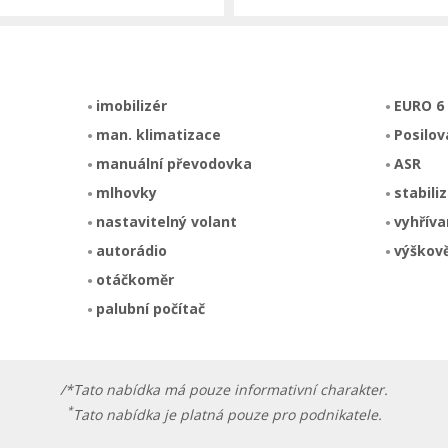
imobilizér
EURO 6
man. klimatizace
Posilov
manuální převodovka
ASR
mlhovky
stabili
nastavitelný volant
vyhříva
autorádio
výškově
otáčkoměr
palubní počítač
/*Tato nabídka má pouze informativní charakter.
*
Tato nabídka je platná pouze pro podnikatele.