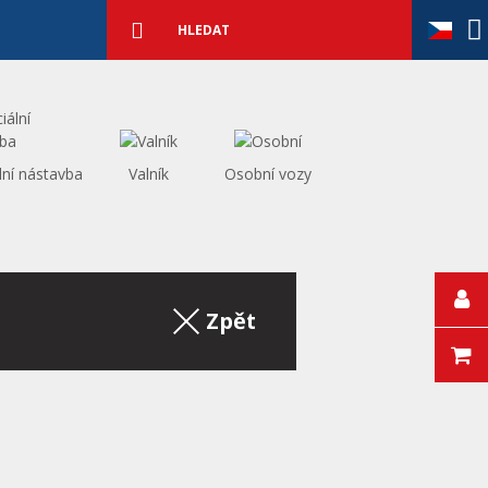
Podrobné
vyhledávání
Vyhledat
lní nástavba
Valník
Osobní vozy
Zpět na výpis