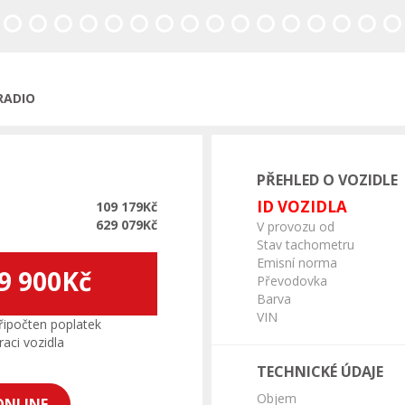
ředchozí
 RADIO
PŘEHLED O VOZIDLE
ID VOZIDLA
109 179Kč
629 079Kč
V provozu od
Stav tachometru
Emisní norma
9 900Kč
Převodovka
Barva
VIN
ipočten poplatek
aci vozidla
TECHNICKÉ ÚDAJE
Objem
ONLINE