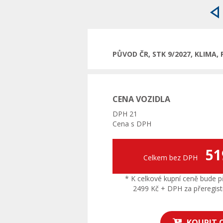
P
PŮVOD ČR, STK 9/2027, KLIMA,
CENA VOZIDLA
DPH 21
Cena s DPH
51
Celkem bez DPH
* K celkové kupní ceně bude př
2499 Kč + DPH za přeregistr
KOUPIT 