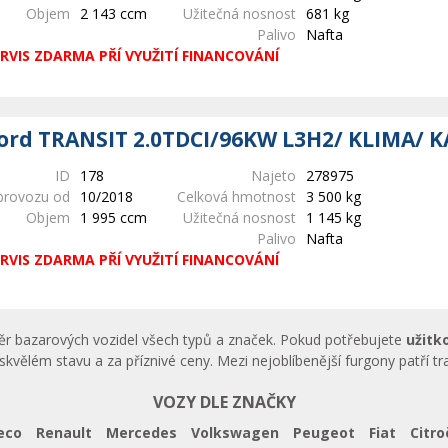
Objem
2 143 ccm
Užitečná nosnost
681 kg
Palivo
Nafta
RVIS ZDARMA PŘÍ VYUŽITÍ FINANCOVÁNÍ
ord TRANSIT 2.0TDCI/96KW L3H2/ KLIMA/ 
ID
178
Najeto
278975
provozu od
10/2018
Celková hmotnost
3 500 kg
Objem
1 995 ccm
Užitečná nosnost
1 145 kg
Palivo
Nafta
RVIS ZDARMA PŘÍ VYUŽITÍ FINANCOVÁNÍ
běr bazarových vozidel všech typů a značek. Pokud potřebujete
užitk
skvělém stavu a za příznivé ceny. Mezi nejoblíbenější furgony patří t
VOZY DLE ZNAČKY
eco
Renault
Mercedes
Volkswagen
Peugeot
Fiat
Citro