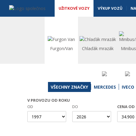
Užitkové vozy - Vanscentre
Navigace
UŽITKOVÉ VOZY
VÝKUP VOZŮ
NA
Furgon/Van
Chlaďák mrazák
Minibu
VŠECHNY ZNAČKY
MERCEDES
IVECO
V PROVOZU OD ROKU
OD
DO
CENA OD 