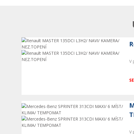
R
V 
SE
M
T
V 