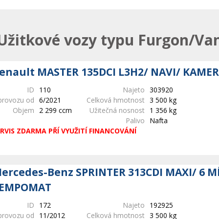
Užitkové vozy typu Furgon/Va
enault MASTER 135DCI L3H2/ NAVI/ KAMER
ID
110
Najeto
303920
provozu od
6/2021
Celková hmotnost
3 500 kg
Objem
2 299 ccm
Užitečná nosnost
1 356 kg
Palivo
Nafta
RVIS ZDARMA PŘÍ VYUŽITÍ FINANCOVÁNÍ
ercedes-Benz SPRINTER 313CDI MAXI/ 6 M
EMPOMAT
ID
172
Najeto
192925
provozu od
11/2012
Celková hmotnost
3 500 kg