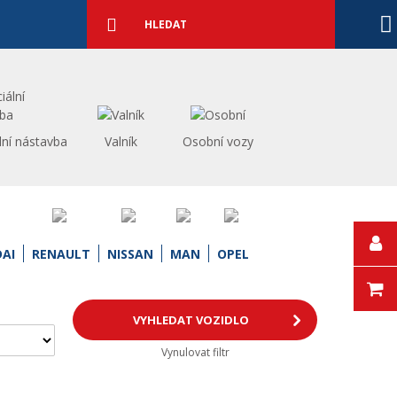
Podrobné
vyhledávání
Vyhledat
lní nástavba
Valník
Osobní vozy
AI
RENAULT
NISSAN
MAN
OPEL
Vynulovat filtr