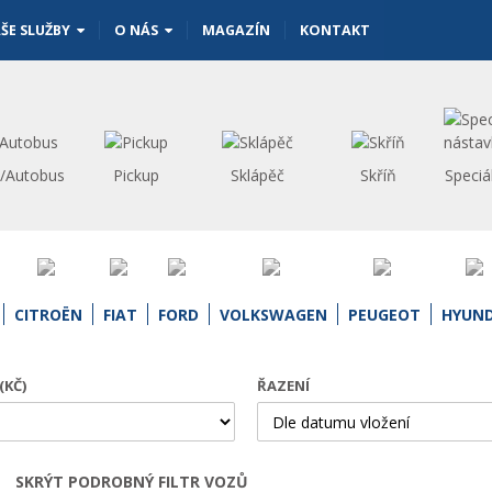
ŠE SLUŽBY
O NÁS
MAGAZÍN
KONTAKT
s/Autobus
Pickup
Sklápěč
Skříň
Speciá
CITROËN
FIAT
FORD
VOLKSWAGEN
PEUGEOT
HYUND
(KČ)
ŘAZENÍ
SKRÝT PODROBNÝ FILTR VOZŮ
Otevřít | Zavřít filtr