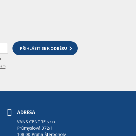
a
elem
.
ADRESA
VANS CENTRE s.r.o.
Průmyslová 372/1
108 00 Praha-Štěrboholy