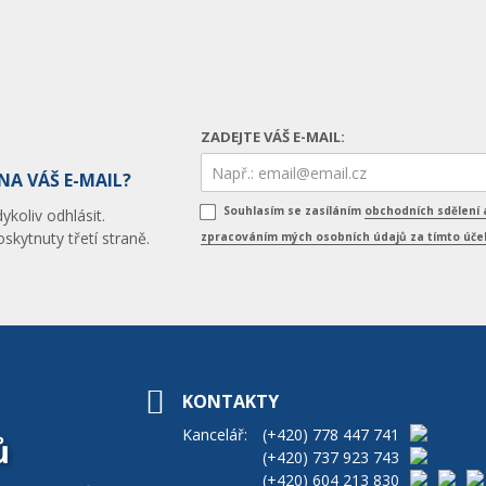
ZADEJTE VÁŠ E-MAIL:
NA VÁŠ E-MAIL?
Souhlasím se zasíláním
obchodních sdělení 
koliv odhlásit.
skytnuty třetí straně.
zpracováním mých osobních údajů za tímto úč
KONTAKTY
Kancelář:
(+420)
778 447 741
ů
(+420)
737 923 743
(+420)
604 213 830