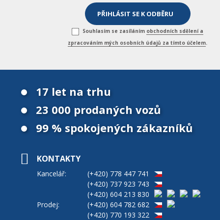
Souhlasím se zasíláním
obchodních sdělení a
zpracováním mých osobních údajů za tímto účelem
.
17 let na trhu
23 000 prodaných vozů
99 % spokojených zákazníků
KONTAKTY
Kancelář:
(+420)
778 447 741
(+420)
737 923 743
(+420)
604 213 830
Prodej:
(+420)
604 782 682
(+420)
770 193 322