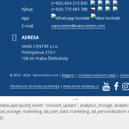
(+420)
604 213 830
Výkup:
(+420)
773 683 788
App:
E-mail:
vanscentre@vanscentre.com
ADRESA
VANS CENTRE s.r.o.
Průmyslová 372/1
108 00 Praha-Štěrboholy
© 2016 - 2026 Vanscentre.com
|
Magazín
|
Ochrana osobních údajů
|
Cooki
Všeobecné obchodní podmínky
|
www.levne-dodavky.cz
-->
dataLayer.push({ event: "consent_update", analytics_storage: analytic
ad_storage: marketing, ad_user_data: marketing, ad_personalization:
});