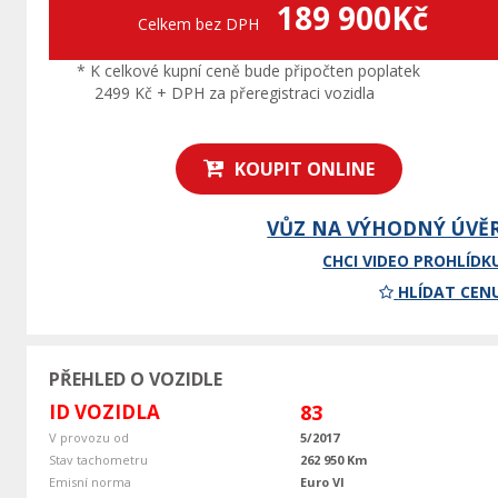
189 900Kč
Celkem bez DPH
* K celkové kupní ceně bude připočten poplatek
2499 Kč + DPH za přeregistraci vozidla
KOUPIT ONLINE
VŮZ NA VÝHODNÝ ÚVĚ
CHCI VIDEO PROHLÍDK
HLÍDAT CEN
PŘEHLED O VOZIDLE
ID VOZIDLA
83
V provozu od
5/2017
Stav tachometru
262 950 Km
Emisní norma
Euro VI