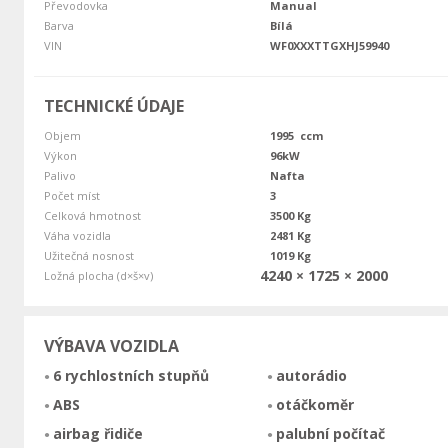
Převodovka
Manual
Barva
Bílá
VIN
WF0XXXTTGXHJ59940
TECHNICKÉ ÚDAJE
Objem
1995 ccm
Výkon
96kW
Palivo
Nafta
Počet míst
3
Celková hmotnost
3500 Kg
Váha vozidla
2481 Kg
Užitečná nosnost
1019 Kg
4240 × 1725 × 2000
Ložná plocha (d×š×v)
VÝBAVA VOZIDLA
6 rychlostních stupňů
autorádio
ABS
otáčkoměr
airbag řidiče
palubní počítač