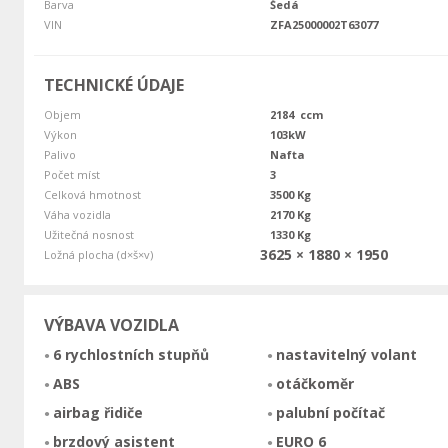
Barva
Šedá
VIN
ZFA25000002T63077
TECHNICKÉ ÚDAJE
Objem
2184 ccm
Výkon
103kW
Palivo
Nafta
Počet míst
3
Celková hmotnost
3500 Kg
Váha vozidla
2170 Kg
Užitečná nosnost
1330 Kg
3625 × 1880 × 1950
Ložná plocha (d×š×v)
VÝBAVA VOZIDLA
6 rychlostních stupňů
nastavitelný volant
ABS
otáčkoměr
airbag řidiče
palubní počítač
brzdový asistent
EURO 6