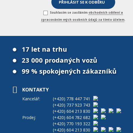
Souhlasím se zasíláním
obchodních sdělení a
zpracováním mých osobních údajů za tímto účelem
.
17 let na trhu
23 000 prodaných vozů
99 % spokojených zákazníků
KONTAKTY
Kancelář:
(+420)
778 447 741
(+420)
737 923 743
(+420)
604 213 830
Prodej:
(+420)
604 782 682
(+420)
770 193 322
(+420)
604 213 830