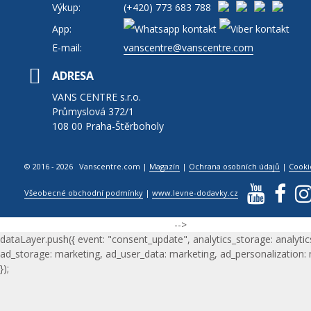
Výkup:
(+420)
773 683 788
App:
E-mail:
vanscentre@vanscentre.com
ADRESA
VANS CENTRE s.r.o.
Průmyslová 372/1
108 00 Praha-Štěrboholy
© 2016 - 2026 Vanscentre.com
|
Magazín
|
Ochrana osobních údajů
|
Cooki
Všeobecné obchodní podmínky
|
www.levne-dodavky.cz
-->
dataLayer.push({ event: "consent_update", analytics_storage: analytic
ad_storage: marketing, ad_user_data: marketing, ad_personalization:
});