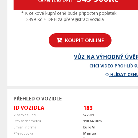
Celkem bez DPH
* K celkové kupní ceně bude připočten poplatek
2499 Kč + DPH za přeregistraci vozidla
KOUPIT ONLINE
VŮZ NA VÝHODNÝ ÚVĚ
CHCI VIDEO PROHLÍDK
HLÍDAT CEN
PŘEHLED O VOZIDLE
ID VOZIDLA
183
V provozu od
9/2021
Stav tachometru
110 640 Km
Emisní norma
Euro VI
Převodovka
Manual