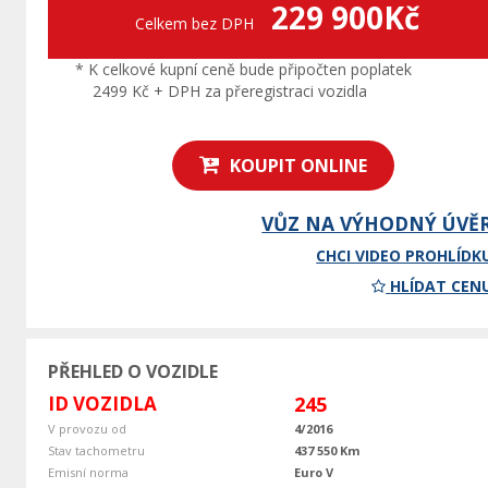
229 900Kč
Celkem bez DPH
* K celkové kupní ceně bude připočten poplatek
2499 Kč + DPH za přeregistraci vozidla
KOUPIT ONLINE
VŮZ NA VÝHODNÝ ÚVĚ
CHCI VIDEO PROHLÍDK
HLÍDAT CEN
PŘEHLED O VOZIDLE
ID VOZIDLA
245
V provozu od
4/2016
Stav tachometru
437 550 Km
Emisní norma
Euro V