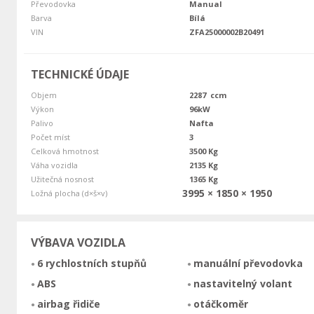
Převodovka
Manual
Barva
Bílá
VIN
ZFA25000002B20491
TECHNICKÉ ÚDAJE
Objem
2287 ccm
Výkon
96kW
Palivo
Nafta
Počet míst
3
Celková hmotnost
3500 Kg
Váha vozidla
2135 Kg
Užitečná nosnost
1365 Kg
3995 × 1850 × 1950
Ložná plocha (d×š×v)
VÝBAVA VOZIDLA
6 rychlostních stupňů
manuální převodovka
ABS
nastavitelný volant
airbag řidiče
otáčkoměr