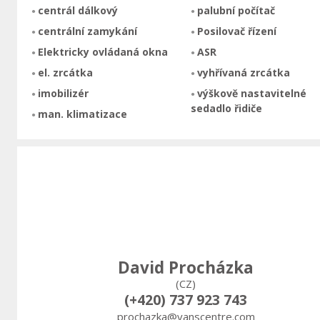
centrál dálkový
palubní počítač
centrální zamykání
Posilovač řízení
Elektricky ovládaná okna
ASR
el. zrcátka
vyhřívaná zrcátka
imobilizér
výškově nastavitelné
sedadlo řidiče
man. klimatizace
David Procházka
(CZ)
(+420) 737 923 743
prochazka@vanscentre.com