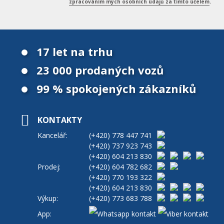
zpracováním mých osobních údajů za tímto účelem
.
17 let na trhu
23 000 prodaných vozů
99 % spokojených zákazníků
KONTAKTY
Kancelář:
(+420)
778 447 741
(+420)
737 923 743
(+420)
604 213 830
Prodej:
(+420)
604 782 682
(+420)
770 193 322
(+420)
604 213 830
Výkup:
(+420)
773 683 788
App: