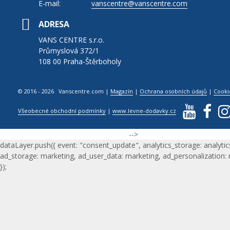
E-mail:
vanscentre@vanscentre.com
ADRESA
VANS CENTRE s.r.o.
Průmyslová 372/1
108 00 Praha-Štěrboholy
© 2016 - 2026 Vanscentre.com
|
Magazín
|
Ochrana osobních údajů
|
Cooki
Všeobecné obchodní podmínky
|
www.levne-dodavky.cz
-->
dataLayer.push({ event: "consent_update", analytics_storage: analytic
ad_storage: marketing, ad_user_data: marketing, ad_personalization:
});