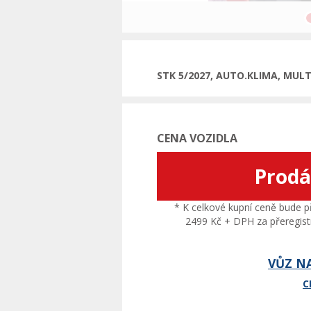
Pře
STK 5/2027, AUTO.KLIMA, MUL
CENA VOZIDLA
Prod
* K celkové kupní ceně bude př
2499 Kč + DPH za přeregistr
VŮZ N
C