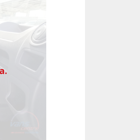
Následující
a.