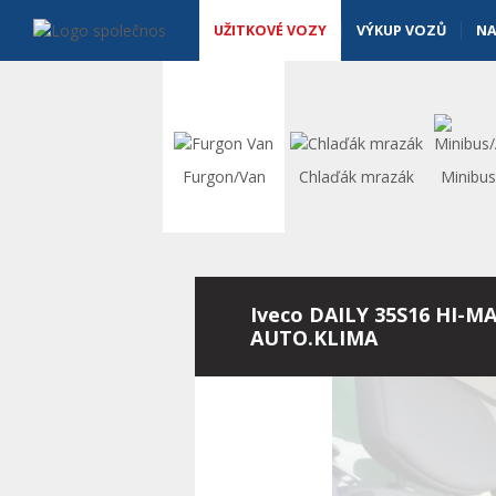
Užitkové vozy - Vanscentre
Navigace
UŽITKOVÉ VOZY
VÝKUP VOZŮ
NA
Furgon/Van
Chlaďák mrazák
Minibu
Iveco DAILY 35S16 HI-MA
AUTO.KLIMA