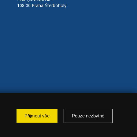
108 00 Praha-Štěrboholy
Přijmout vše
Pouze nezbytné
: marketing });