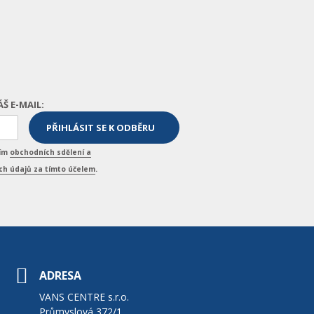
ÁŠ E-MAIL:
ním
obchodních sdělení a
h údajů za tímto účelem
.
ADRESA
VANS CENTRE s.r.o.
Průmyslová 372/1