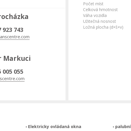
Počet míst
Celková hmotnost
rocházka
Váha vozidla
Užitečná nosnost
Ložná plocha (d×š×v)
7 923 743
anscentre.com
r Markuci
5 005 055
scentre.com
Elektricky ovládaná okna
palubní