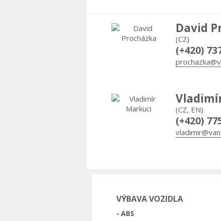
David P
(CZ)
(+420) 73
prochazka@v
Vladimí
(CZ, EN)
(+420) 77
vladimir@van
VÝBAVA VOZIDLA
ABS