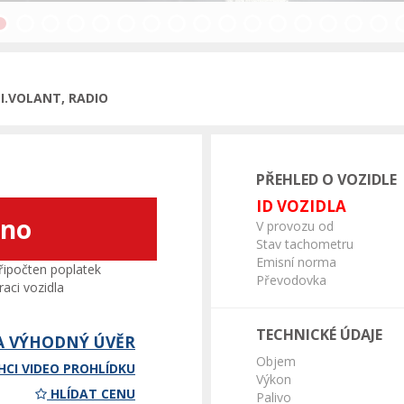
dchozí
TI.VOLANT, RADIO
PŘEHLED O VOZIDLE
ID VOZIDLA
áno
V provozu od
Stav tachometru
Emisní norma
ipočten poplatek
Převodovka
aci vozidla
TECHNICKÉ ÚDAJE
A VÝHODNÝ ÚVĚR
Objem
HCI VIDEO PROHLÍDKU
Výkon
HLÍDAT CENU
Palivo