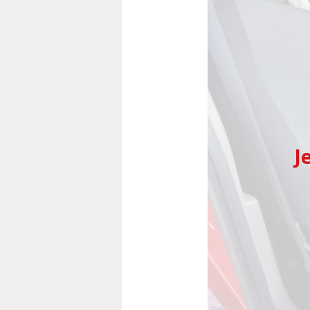
Předchozí
J