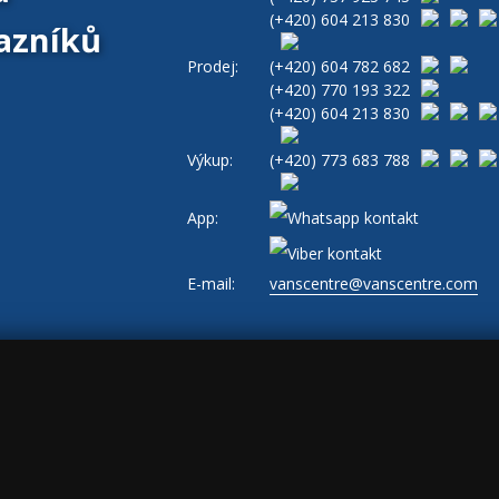
(+420)
604 213 830
azníků
Prodej:
(+420)
604 782 682
(+420)
770 193 322
(+420)
604 213 830
Výkup:
(+420)
773 683 788
App:
E-mail:
vanscentre@vanscentre.com
ajů
|
Cookies
|
Všeobecné obchodní podmínky
|
www.levne-dodavky.cz
-->
s, ad_storage: marketing, ad_user_data: marketing, ad_personalization