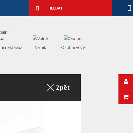
Podrobné
vyhledávání
Vyhledat
lní nástavba
Valník
Osobní vozy
Zpět na výpis