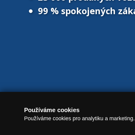
99 % spokojených zák
© 2016 - 2026 Vanscentre.com
|
Magazín
|
Ochrana osobních úd
Používáme cookies
Používáme cookies pro analytiku a marketing.
dataLayer.push({ event: "consent_update", analytics_storage: analytic