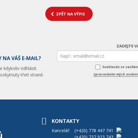
ZPĚT NA VÝPIS
ZADEJTE V
 NA VÁŠ E-MAIL?
Souhlasím se zasílá
 kdykoliv odhlásit.
skytnuty třetí straně.
zpracováním mých osobníc
KONTAKTY
Kancelář:
(+420)
778 447 741
ů
(+420)
737 923 743