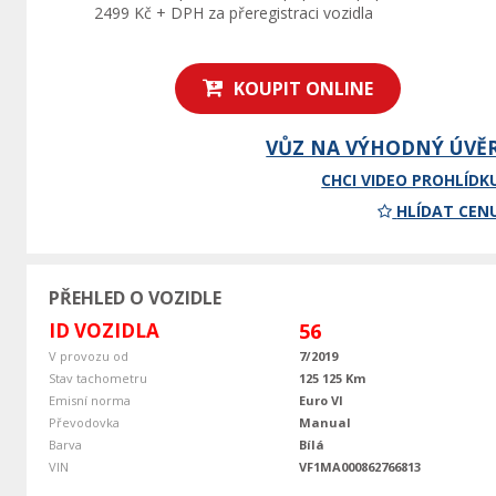
2499 Kč + DPH za přeregistraci vozidla
KOUPIT ONLINE
VŮZ NA VÝHODNÝ ÚVĚ
CHCI VIDEO PROHLÍDK
HLÍDAT CEN
PŘEHLED O VOZIDLE
ID VOZIDLA
56
V provozu od
7/2019
Stav tachometru
125 125 Km
Emisní norma
Euro VI
Převodovka
Manual
Barva
Bílá
VIN
VF1MA000862766813