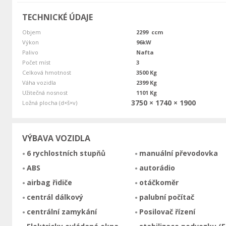
TECHNICKÉ ÚDAJE
Objem
2299 ccm
Výkon
96kW
Palivo
Nafta
Počet míst
3
Celková hmotnost
3500 Kg
Váha vozidla
2399 Kg
Užitečná nosnost
1101 Kg
3750 × 1740 × 1900
Ložná plocha (d×š×v)
VÝBAVA VOZIDLA
6 rychlostních stupňů
manuální převodovka
ABS
autorádio
airbag řidiče
otáčkoměr
centrál dálkový
palubní počítač
centrální zamykání
Posilovač řízení