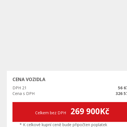
Předchozí
CENA VOZIDLA
DPH 21
56 6
Cena s DPH
326 5
269 900Kč
Celkem bez DPH
* K celkové kupní ceně bude připočten poplatek