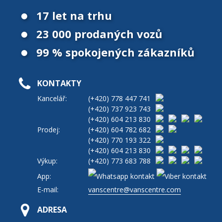
17 let na trhu
23 000 prodaných vozů
99 % spokojených zákazníků
KONTAKTY
Kancelář:
(+420)
778 447 741
(+420)
737 923 743
(+420)
604 213 830
Prodej:
(+420)
604 782 682
(+420)
770 193 322
(+420)
604 213 830
Výkup:
(+420)
773 683 788
App:
E-mail:
vanscentre@vanscentre.com
ADRESA