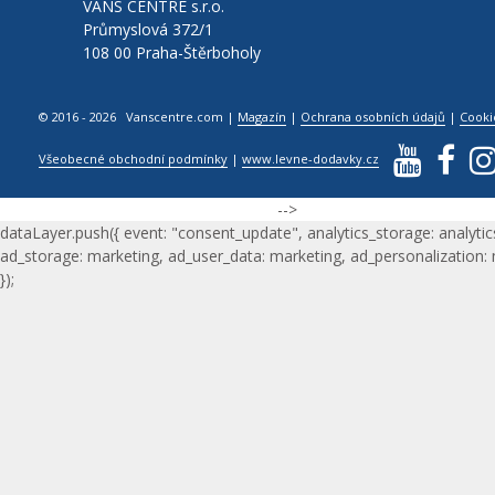
VANS CENTRE s.r.o.
Průmyslová 372/1
108 00 Praha-Štěrboholy
© 2016 - 2026 Vanscentre.com
|
Magazín
|
Ochrana osobních údajů
|
Cooki
Všeobecné obchodní podmínky
|
www.levne-dodavky.cz
-->
dataLayer.push({ event: "consent_update", analytics_storage: analytic
ad_storage: marketing, ad_user_data: marketing, ad_personalization:
});