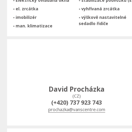
Elektricky ovládaná okna
stabilizace podvozku (E
el. zrcátka
vyhřívaná zrcátka
imobilizér
výškově nastavitelné
sedadlo řidiče
man. klimatizace
David Procházka
(CZ)
(+420) 737 923 743
prochazka@vanscentre.com