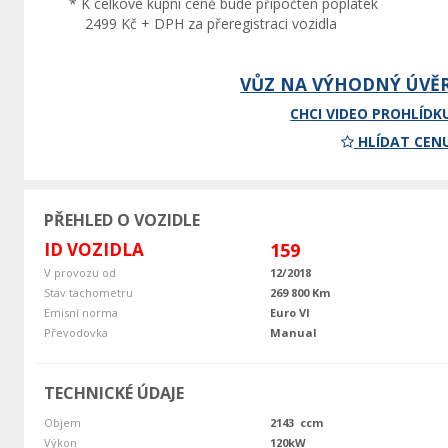
* K celkové kupní ceně bude připočten poplatek
2499 Kč + DPH za přeregistraci vozidla
VŮZ NA VÝHODNÝ ÚVĚ
CHCI VIDEO PROHLÍDK
HLÍDAT CEN
PŘEHLED O VOZIDLE
ID VOZIDLA
159
V provozu od
12/2018
Stav tachometru
269 800 Km
Emisní norma
Euro VI
Převodovka
Manual
TECHNICKÉ ÚDAJE
Objem
2143 ccm
Výkon
120kW