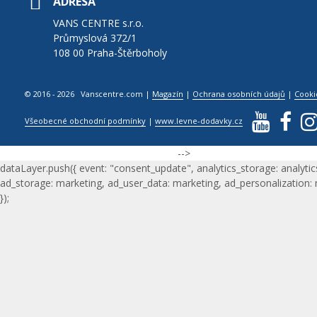
ADRESA
VANS CENTRE s.r.o.
Průmyslová 372/1
108 00 Praha-Štěrboholy
© 2016 - 2026 Vanscentre.com
|
Magazín
|
Ochrana osobních údajů
|
Cooki
Všeobecné obchodní podmínky
|
www.levne-dodavky.cz
-->
dataLayer.push({ event: "consent_update", analytics_storage: analytic
ad_storage: marketing, ad_user_data: marketing, ad_personalization:
});