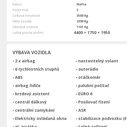
Palivo
Nafta
Počet míst
3
Celková hmotnost
3500 Kg
Váha vozidla
2399 Kg
Užitečná nosnost
1101 Kg
4400 × 1750 × 1950
Ložná plocha (d×š×v)
VÝBAVA VOZIDLA
2 x airbag
nastavitelný volant
6 rychlostních stupňů
autorádio
ABS
otáčkoměr
airbag řidiče
palubní počítač
brzdový asistent
EURO 6
centrál dálkový
Posilovač řízení
centrální zamykání
ASR
Elektricky ovládaná okna
stabilizace podvozku (E
el. zrcátka
tažné zařízení