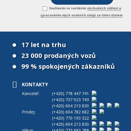
Souhlasím se zasíláním
obchodních sdělení a
zpracováním mých osobních údajů za tímto účelem
.
17 let na trhu
23 000 prodaných vozů
99 % spokojených zákazníků
KONTAKTY
Kancelář:
(+420)
778 447 741
(+420)
737 923 743
(+420)
604 213 830
Prodej:
(+420)
604 782 682
(+420)
770 193 322
(+420)
604 213 830
Výkup:
(+420)
773 683 788