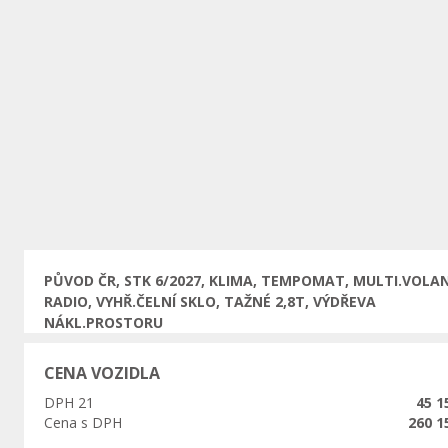
Předchozí
PŮVOD ČR, STK 6/2027, KLIMA, TEMPOMAT, MULTI.VOLA
RADIO, VYHŘ.ČELNÍ SKLO, TAŽNÉ 2,8T, VÝDŘEVA
NÁKL.PROSTORU
CENA VOZIDLA
DPH 21
45 1
Cena s DPH
260 1