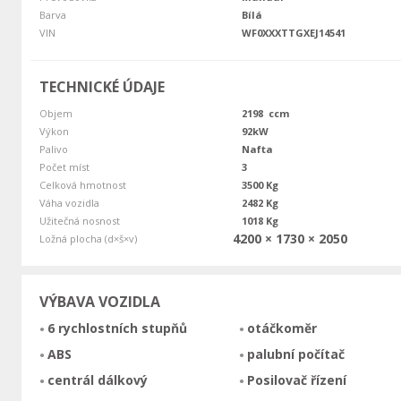
Barva
Bílá
VIN
WF0XXXTTGXEJ14541
TECHNICKÉ ÚDAJE
Objem
2198 ccm
Výkon
92kW
Palivo
Nafta
Počet míst
3
Celková hmotnost
3500 Kg
Váha vozidla
2482 Kg
Užitečná nosnost
1018 Kg
4200 × 1730 × 2050
Ložná plocha (d×š×v)
VÝBAVA VOZIDLA
6 rychlostních stupňů
otáčkoměr
ABS
palubní počítač
centrál dálkový
Posilovač řízení