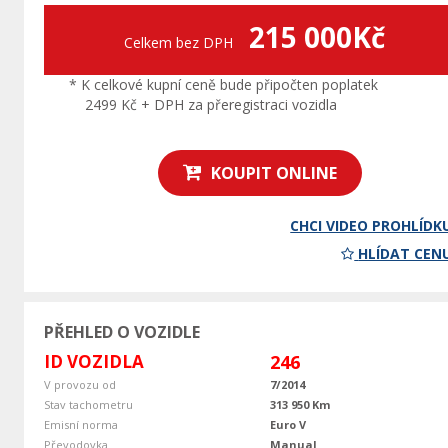
215 000Kč
Celkem bez DPH
* K celkové kupní ceně bude připočten poplatek
2499 Kč + DPH za přeregistraci vozidla
KOUPIT ONLINE
CHCI VIDEO PROHLÍDK
HLÍDAT CEN
PŘEHLED O VOZIDLE
ID VOZIDLA
246
V provozu od
7/2014
Stav tachometru
313 950 Km
Emisní norma
Euro V
Převodovka
Manual