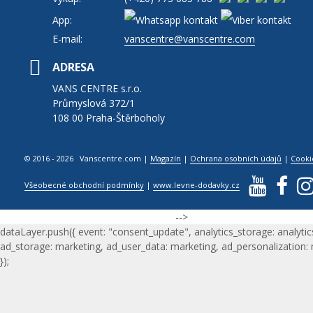
App:
E-mail:
vanscentre@vanscentre.com
ADRESA
VANS CENTRE s.r.o.
Průmyslová 372/1
108 00 Praha-Štěrboholy
© 2016 - 2026 Vanscentre.com
|
Magazín
|
Ochrana osobních údajů
|
Cooki
Všeobecné obchodní podmínky
|
www.levne-dodavky.cz
-->
dataLayer.push({ event: "consent_update", analytics_storage: analytic
ad_storage: marketing, ad_user_data: marketing, ad_personalization:
});