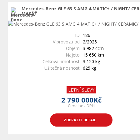
Mercedes-Benz GLE 63 S AMG 4 MATIC+ / NIGHT/ CE
MASÁŽ
ID
186
V provozu od
2/2025
Objem
3 982 ccm
Najeto
15 650 km
Celková hmotnost
3 120 kg
Užitečná nosnost
625 kg
LETNÍ SLEVY
2 790 000Kč
Cena bez DPH
ZOBRAZIT DETAIL