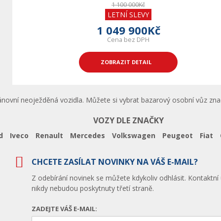
1 100 000Kč
LETNÍ SLEVY
1 049 900Kč
Cena bez DPH
ZOBRAZIT DETAIL
ánovní neoježděná vozidla. Můžete si vybrat bazarový osobní vůz zna
VOZY DLE ZNAČKY
d
Iveco
Renault
Mercedes
Volkswagen
Peugeot
Fiat
CHCETE ZASÍLAT NOVINKY NA VÁŠ E-MAIL?
Z odebírání novinek se můžete kdykoliv odhlásit. Kontaktní
nikdy nebudou poskytnuty třetí straně.
ZADEJTE VÁŠ E-MAIL: