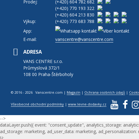
Prodej:
(+420)
604 782 682
(+420)
770 193 322
(+420)
604 213 830
Výkup:
(+420)
773 683 788
App:
E-mail:
vanscentre@vanscentre.com
ADRESA
VANS CENTRE s.r.o.
Průmyslová 372/1
108 00 Praha-Štěrboholy
© 2016 - 2026 Vanscentre.com
|
Magazín
|
Ochrana osobních údajů
|
Cooki
Všeobecné obchodní podmínky
|
www.levne-dodavky.cz
-->
dataLayer.push({ event: "consent_update", analytics_storage: analytic
ad_storage: marketing, ad_user_data: marketing, ad_personalization:
});