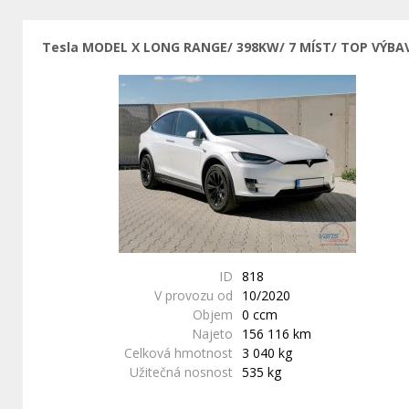
Tesla MODEL X LONG RANGE/ 398KW/ 7 MÍST/ TOP VÝBA
ID
818
V provozu od
10/2020
Objem
0 ccm
Najeto
156 116 km
Celková hmotnost
3 040 kg
Užitečná nosnost
535 kg