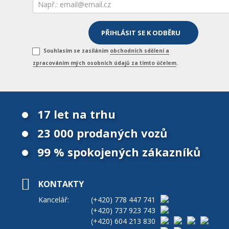
Souhlasím se zasíláním
obchodních sdělení a
zpracováním mých osobních údajů za tímto účelem
.
17 let na trhu
23 000 prodaných vozů
99 % spokojených zákazníků
KONTAKTY
Kancelář:
(+420)
778 447 741
(+420)
737 923 743
(+420)
604 213 830