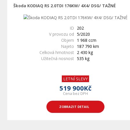
Škoda KODIAQ RS 2.0TDI 176KW/ 4X4/ DSG/ TAŽNÉ
ID
202
V provozu od
5/2020
Objem
1 968 ccm
Najeto
187 790 km
Celková hmotnost
2 430 kg
Užitečná nosnost
535 kg
LETNÍ SLEVY
519 900Kč
Cena bez DPH
ZOBRAZIT DETAIL