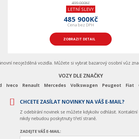
499 000Kč
LETNÍ SLEVY
485 900Kč
Cena bez DPH
ZOBRAZIT DETAIL
ánovní neoježděná vozidla. Můžete si vybrat bazarový osobní vůz zna
VOZY DLE ZNAČKY
d
Iveco
Renault
Mercedes
Volkswagen
Peugeot
Fiat
CHCETE ZASÍLAT NOVINKY NA VÁŠ E-MAIL?
Z odebírání novinek se můžete kdykoliv odhlásit. Kontaktní
nikdy nebudou poskytnuty třetí straně.
ZADEJTE VÁŠ E-MAIL: