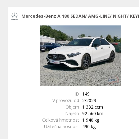
Mercedes-Benz A 180 SEDAN/ AMG-LINE/ NIGHT/ KEY
ID
149
V provozu od
2/2023
Objem
1 332 ccm
Najeto
92 560 km
Celková hmotnost
1 940 kg
Užitečná nosnost
490 kg