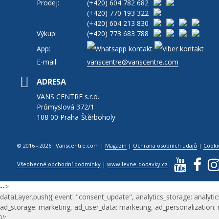
Prodej:
(+420)
604 782 682
(+420)
770 193 322
(+420)
604 213 830
Výkup:
(+420)
773 683 788
App:
E-mail:
vanscentre@vanscentre.com
ADRESA
VANS CENTRE s.r.o.
Průmyslová 372/1
108 00 Praha-Štěrboholy
© 2016 - 2026 Vanscentre.com
|
Magazín
|
Ochrana osobních údajů
|
Cooki
Všeobecné obchodní podmínky
|
www.levne-dodavky.cz
-->
dataLayer.push({ event: "consent_update", analytics_storage: analytic
ad_storage: marketing, ad_user_data: marketing, ad_personalization:
});