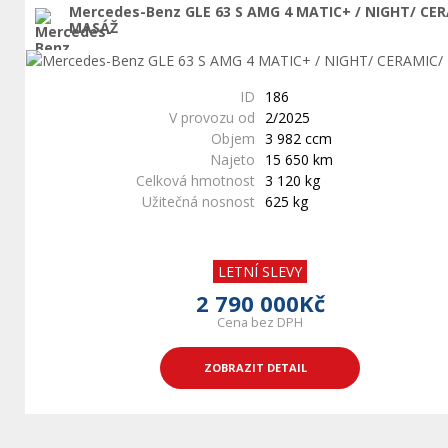
Mercedes-Benz GLE 63 S AMG 4 MATIC+ / NIGHT/ CE
MASÁŽ
ID
186
V provozu od
2/2025
Objem
3 982 ccm
Najeto
15 650 km
Celková hmotnost
3 120 kg
Užitečná nosnost
625 kg
LETNÍ SLEVY
2 790 000Kč
Cena bez DPH
ZOBRAZIT DETAIL