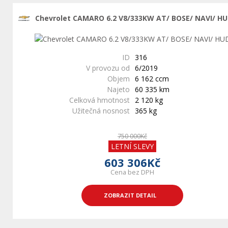
Chevrolet CAMARO 6.2 V8/333KW AT/ BOSE/ NAVI/ H
ID
316
V provozu od
6/2019
Objem
6 162 ccm
Najeto
60 335 km
Celková hmotnost
2 120 kg
Užitečná nosnost
365 kg
750 000Kč
LETNÍ SLEVY
603 306Kč
Cena bez DPH
ZOBRAZIT DETAIL