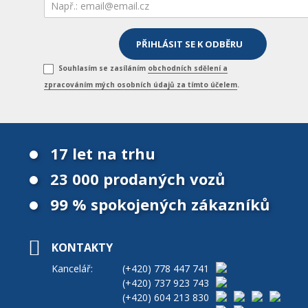
Souhlasím se zasíláním
obchodních sdělení a
zpracováním mých osobních údajů za tímto účelem
.
17 let na trhu
23 000 prodaných vozů
99 % spokojených zákazníků
KONTAKTY
Kancelář:
(+420)
778 447 741
(+420)
737 923 743
(+420)
604 213 830