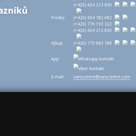
(+420)
604 213 830
azníků
Prodej:
(+420)
604 782 682
(+420)
770 193 322
(+420)
604 213 830
Výkup:
(+420)
773 683 788
App:
E-mail:
vanscentre@vanscentre.com
ajů
|
Cookies
|
Všeobecné obchodní podmínky
|
www.levne-dodavky.cz
s, ad_storage: marketing, ad_user_data: marketing, ad_personalization