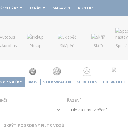
ŠE SLUŽBY
O NÁS
MAGAZÍN
KONTAKT
s/Autobus
Pickup
Sklápěč
Skříň
Speciá
NY ZNAČKY
BMW
VOLKSWAGEN
MERCEDES
CHEVROLET
(KČ)
ŘAZENÍ
SKRÝT PODROBNÝ FILTR VOZŮ
Otevřít | Zavřít filtr