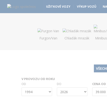
Osobní vozy - Vanscentre
Navigace
UŽITKOVÉ VOZY
VÝKUP VOZŮ
NA
Furgon/Van
Chlaďák mrazák
Minibu
VŠECH
V PROVOZU OD ROKU
OD
DO
CENA OD 