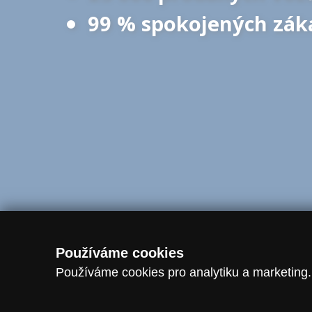
99 % spokojených zák
© 2016 - 2026 Vanscentre.com
|
Magazín
|
Ochrana osobních úd
Používáme cookies
Používáme cookies pro analytiku a marketing.
-->
dataLayer.push({ event: "consent_update", analytics_storage: analytic