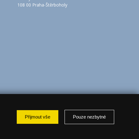
108 00 Praha-Štěrboholy
Přijmout vše
Pouze nezbytné
: marketing });