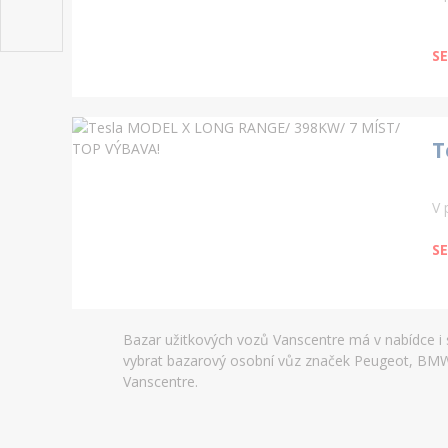
SE
T
V 
SE
Bazar užitkových vozů Vanscentre má v nabídce i
vybrat bazarový osobní vůz značek Peugeot, BMW, 
Vanscentre.