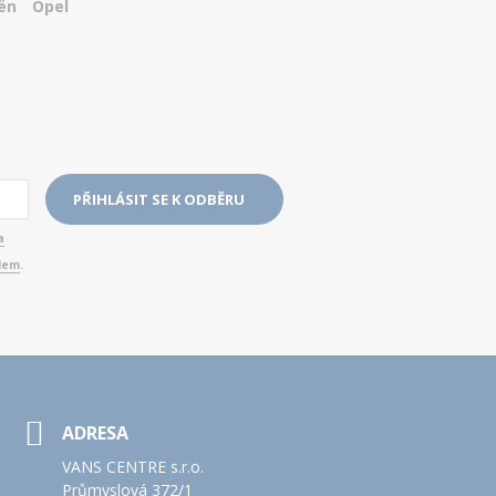
ën
Opel
a
elem
.
ADRESA
VANS CENTRE s.r.o.
Průmyslová 372/1