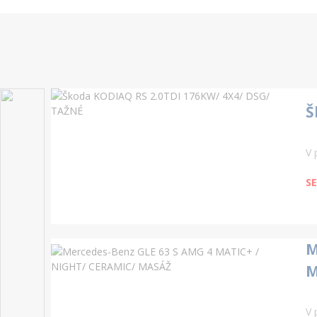
Š
V 
SE
M
M
V 