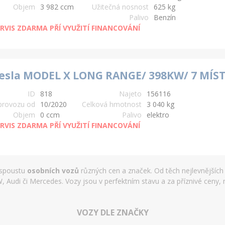
Objem
3 982 ccm
Užitečná nosnost
625 kg
Palivo
Benzín
RVIS ZDARMA PŘÍ VYUŽITÍ FINANCOVÁNÍ
esla MODEL X LONG RANGE/ 398KW/ 7 MÍST
ID
818
Najeto
156116
provozu od
10/2020
Celková hmotnost
3 040 kg
Objem
0 ccm
Palivo
elektro
RVIS ZDARMA PŘÍ VYUŽITÍ FINANCOVÁNÍ
 spoustu
osobních vozů
různých cen a značek. Od těch nejlevnějších
Audi či Mercedes. Vozy jsou v perfektním stavu a za příznivé ceny,
VOZY DLE ZNAČKY