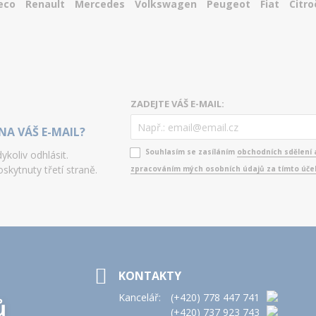
eco
Renault
Mercedes
Volkswagen
Peugeot
Fiat
Citro
ZADEJTE VÁŠ E-MAIL:
NA VÁŠ E-MAIL?
Souhlasím se zasíláním
obchodních sdělení 
koliv odhlásit.
skytnuty třetí straně.
zpracováním mých osobních údajů za tímto úč
KONTAKTY
Kancelář:
(+420)
778 447 741
ů
(+420)
737 923 743