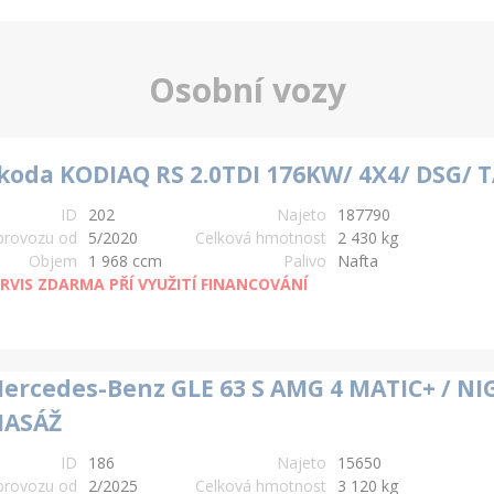
Osobní vozy
koda KODIAQ RS 2.0TDI 176KW/ 4X4/ DSG/ 
ID
202
Najeto
187790
provozu od
5/2020
Celková hmotnost
2 430 kg
Objem
1 968 ccm
Palivo
Nafta
RVIS ZDARMA PŘÍ VYUŽITÍ FINANCOVÁNÍ
ercedes-Benz GLE 63 S AMG 4 MATIC+ / NI
ASÁŽ
ID
186
Najeto
15650
provozu od
2/2025
Celková hmotnost
3 120 kg