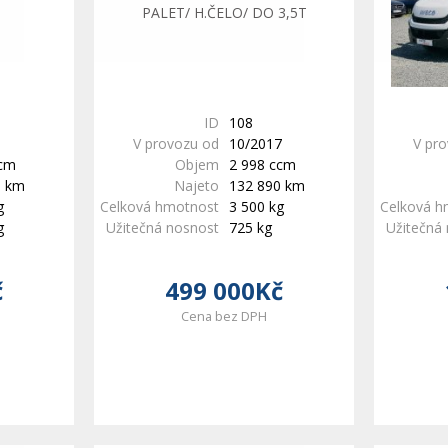
ID
108
V provozu od
10/2017
V pr
ccm
Objem
2 998 ccm
0 km
Najeto
132 890 km
g
Celková hmotnost
3 500 kg
Celková h
g
Užitečná nosnost
725 kg
Užitečná
č
499 000Kč
Cena bez DPH