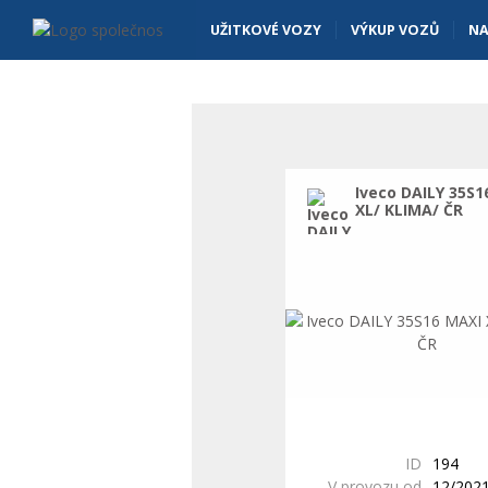
Vyhledavani - Vanscentre
Navigace
UŽITKOVÉ VOZY
VÝKUP VOZŮ
NA
Iveco DAILY 35S1
XL/ KLIMA/ ČR
ID
194
V provozu od
12/202