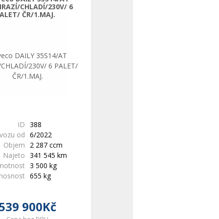
RAZÍ/CHLADÍ/230V/ 6
ALET/ ČR/1.MAJ.
ID
388
ovozu od
6/2022
Objem
2 287 ccm
Najeto
341 545 km
motnost
3 500 kg
 nosnost
655 kg
539 900Kč