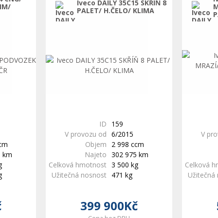
Iveco DAILY 35C15 SKŘÍŇ 8
MM/
M
PALET/ H.ČELO/ KLIMA
P
ID
159
V provozu od
6/2015
V pr
ccm
Objem
2 998 ccm
5 km
Najeto
302 975 km
g
Celková hmotnost
3 500 kg
Celková h
g
Užitečná nosnost
471 kg
Užitečná
č
399 900Kč