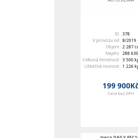
ID
378
V provozu od
8/2019
Objem
2 287 
Najeto
288 63
Celková hmotnost
3 500 k
Užitečná nosnost
1 226 k
199 900K
Cena bez DPH
Iveco DAILY 65C1