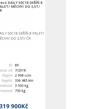
veco DAILY 50C18 SKŘÍŇ 8
ALET/ MĚCHY/ DO 3,5T/
R
ID
89
ovozu od
7/2018
Objem
2 998 ccm
Najeto
336 485 km
motnost
3 500 kg
 nosnost
730 kg
319 900Kč