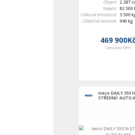
Objem
2 287 
Najeto
82 500
Celková hmotnost
3 500 k
Užitečná nosnost
940 kg
469 900K
Cena bez DPH
Iveco DAILY 35S1
STŘEDNÍ/ AUTO.