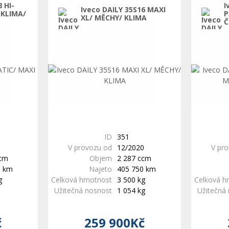
 HI-
I
Iveco DAILY 35S16 MAXI
 KLIMA/
P
XL/ MĚCHY/ KLIMA
Č
ID
351
V provozu od
12/2020
V pr
ccm
Objem
2 287 ccm
0 km
Najeto
405 750 km
g
Celková hmotnost
3 500 kg
Celková h
Užitečná nosnost
1 054 kg
Užitečná
č
259 900Kč