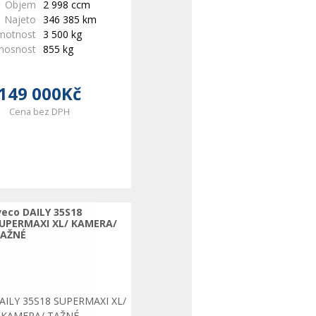
Objem
2 998 ccm
Najeto
346 385 km
motnost
3 500 kg
 nosnost
855 kg
149 000Kč
Cena bez DPH
veco DAILY 35S18
UPERMAXI XL/ KAMERA/
AŽNÉ