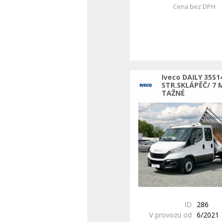
Cena bez DPH
Iveco DAILY 35S1
STR.SKLÁPĚČ/ 7 
TAŽNÉ
ID
286
V provozu od
6/2021