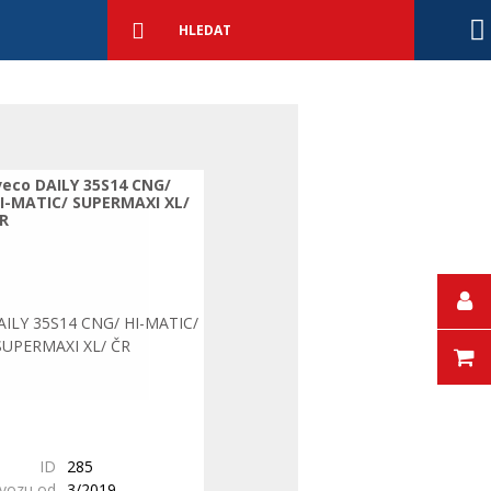
Podrobné
vyhledávání
Vyhledat
veco DAILY 35S14 CNG/
I-MATIC/ SUPERMAXI XL/
R
ID
285
ovozu od
3/2019