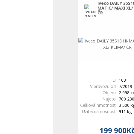
Iveco DAILY 35S18
MATIC/ MAXI XL/
ČR
ID
103
V provozu od
7/2019
Objem
2 998 
Najeto
700 23
Celková hmotnost
3 500 k
Užitečná nosnost
911 kg
199 900K