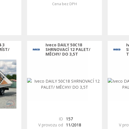
Cena bez DPH
4 3
Iveco DAILY 50C18
I
MÍST/
SHRNOVACÍ 12 PALET/
S
MĚCHY/ DO 3,5T
T
ID
157
V provozu od
11/2018
V pr