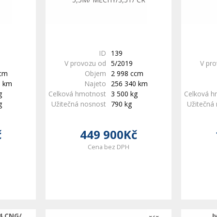
ID
139
V provozu od
5/2019
V pr
ccm
Objem
2 998 ccm
0 km
Najeto
256 340 km
g
Celková hmotnost
3 500 kg
Celková h
g
Užitečná nosnost
790 kg
Užitečná
č
449 900Kč
Cena bez DPH
4 CNG/
I