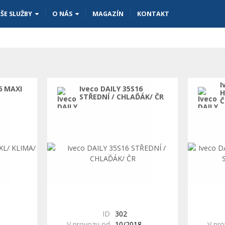
ŠE SLUŽBY
O NÁS
MAGAZÍN
KONTAKT
I
6 MAXI
Iveco DAILY 35S16
H
STŘEDNÍ / CHLAĎÁK/ ČR
Č
ID
302
1
V provozu od
10/2018
V pr