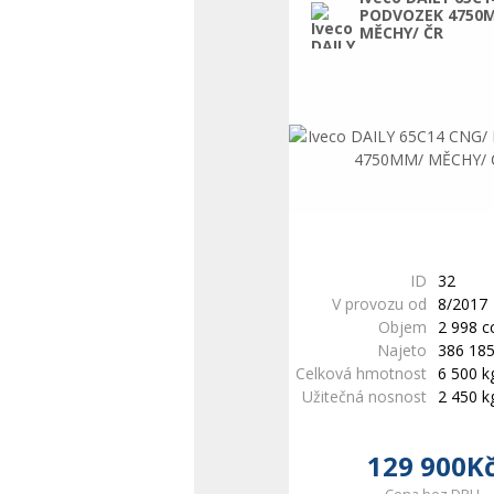
PODVOZEK 4750
MĚCHY/ ČR
ID
32
V provozu od
8/2017
Objem
2 998 
Najeto
386 18
Celková hmotnost
6 500 k
Užitečná nosnost
2 450 k
129 900K