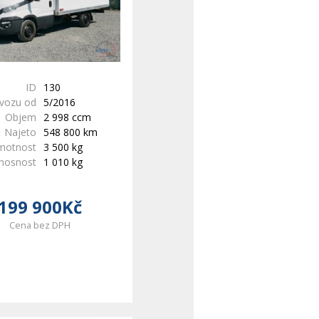
ID
130
ovozu od
5/2016
Objem
2 998 ccm
Najeto
548 800 km
motnost
3 500 kg
 nosnost
1 010 kg
199 900Kč
Cena bez DPH