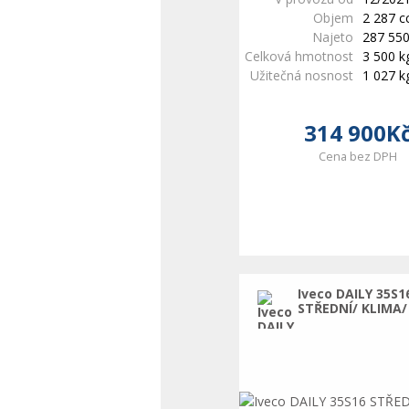
Objem
2 287 
Najeto
287 55
Celková hmotnost
3 500 k
Užitečná nosnost
1 027 k
314 900K
Cena bez DPH
Iveco DAILY 35S1
STŘEDNÍ/ KLIMA/