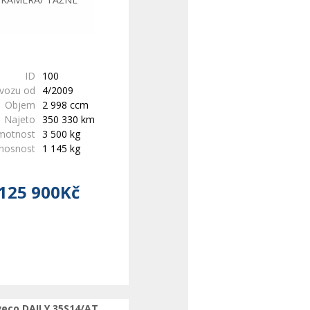
ID
100
ovozu od
4/2009
Objem
2 998 ccm
Najeto
350 330 km
motnost
3 500 kg
 nosnost
1 145 kg
125 900Kč
veco DAILY 35S14/AT