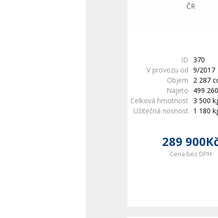
ID
370
V provozu od
9/2017
Objem
2 287 
Najeto
499 26
Celková hmotnost
3 500 k
Užitečná nosnost
1 180 k
289 900K
Cena bez DPH