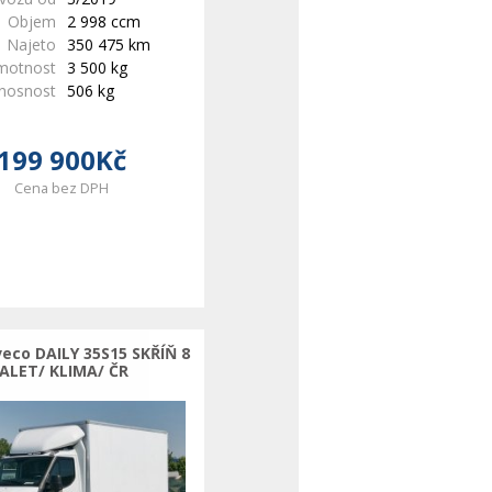
Objem
2 998 ccm
Najeto
350 475 km
motnost
3 500 kg
 nosnost
506 kg
199 900Kč
Cena bez DPH
veco DAILY 35S15 SKŘÍŇ 8
ALET/ KLIMA/ ČR