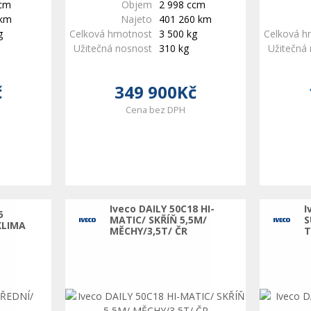
ccm
Objem
2 998 ccm
 km
Najeto
401 260 km
g
Celková hmotnost
3 500 kg
Celková h
Užitečná nosnost
310 kg
Užitečná
č
349 900Kč
Cena bez DPH
Iveco DAILY 50C18 HI-
I
6
MATIC/ SKŘÍŇ 5,5M/
S
KLIMA
MĚCHY/3,5T/ ČR
T