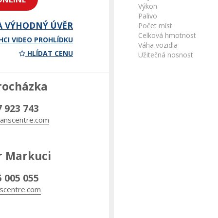
Výkon
Palivo
A VÝHODNÝ ÚVĚR
Počet míst
Celková hmotnost
HCI VIDEO PROHLÍDKU
Váha vozidla
HLÍDAT CENU
Užitečná nosnost
rocházka
7 923 743
anscentre.com
r Markuci
5 005 055
scentre.com