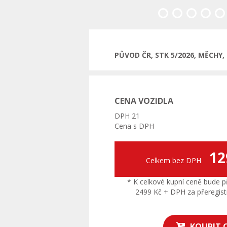
Předchozí
PŮVOD ČR, STK 5/2026, MĚCHY
CENA VOZIDLA
DPH 21
Cena s DPH
12
Celkem bez DPH
* K celkové kupní ceně bude př
2499 Kč + DPH za přeregistr
KOUPIT 