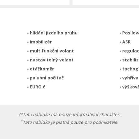
hlídání jízdního pruhu
Posilov
imobilizér
ASR
multifunkční volant
regula
nastavitelný volant
stabili
otáčkoměr
tachog
palubní počítač
vyhříva
EURO 6
výškově
/*Tato nabídka má pouze informativní charakter.
*
Tato nabídka je platná pouze pro podnikatele.