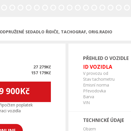
, ODPRUŽENÉ SEDADLO ŘIDIČE, TACHOGRAF, ORIG.RADIO
PŘEHLED O VOZIDLE
ID VOZIDLA
27 279Kč
157 179Kč
V provozu od
Stav tachometru
Emisní norma
9 900Kč
Převodovka
Barva
VIN
ipočten poplatek
aci vozidla
TECHNICKÉ ÚDAJE
Objem
ONLINE