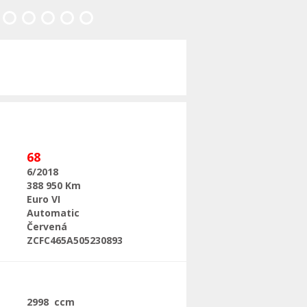
Následující
68
6/2018
388 950 Km
Euro VI
Automatic
Červená
ZCFC465A505230893
2998 ccm