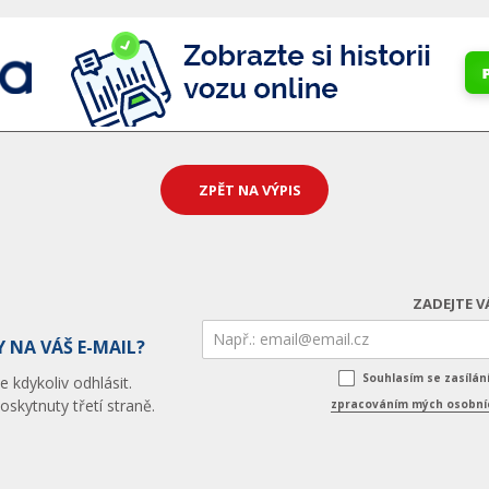
ZPĚT NA VÝPIS
ZADEJTE V
 NA VÁŠ E-MAIL?
Souhlasím se zasílá
 kdykoliv odhlásit.
skytnuty třetí straně.
zpracováním mých osobníc