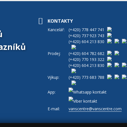
KONTAKTY
Kancelář:
(+420)
778 447 741
ů
(+420)
737 923 743
(+420)
604 213 830
azníků
Prodej:
(+420)
604 782 682
(+420)
770 193 322
(+420)
604 213 830
Výkup:
(+420)
773 683 788
App:
E-mail:
vanscentre@vanscentre.com