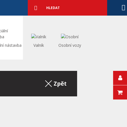
Podrobné
vyhledávání
Vyhledat
lní nástavba
Valník
Osobní vozy
Zpět na výpis