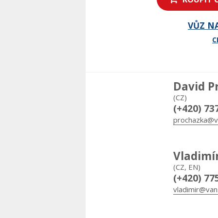
VŮZ N
C
David P
(CZ)
(+420) 73
prochazka@v
Vladimí
(CZ, EN)
(+420) 77
vladimir@van