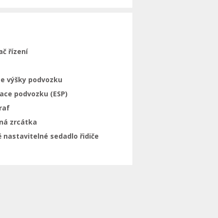
ač řízení
ce výšky podvozku
zace podvozku (ESP)
raf
ná zrcátka
 nastavitelné sedadlo řidiče