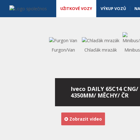
Užitkové vozy - Vanscentre
Navigace
UŽITKOVÉ VOZY
VÝKUP VOZŮ
NA
Furgon/Van
Chlaďák mrazák
Minibu
Iveco DAILY 65C14 CNG
4350MM/ MĚCHY/ ČR
Zobrazit video