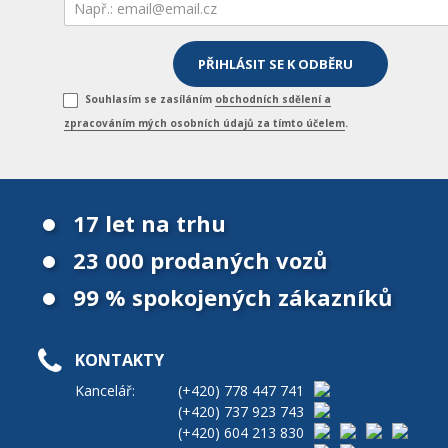
Souhlasím se zasíláním
obchodních sdělení a
zpracováním mých osobních údajů za tímto účelem
.
17 let na trhu
23 000 prodaných vozů
99 % spokojených zákazníků
KONTAKTY
Kancelář:
(+420)
778 447 741
(+420)
737 923 743
(+420)
604 213 830