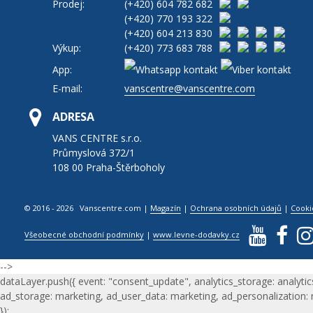
Prodej:
(+420)
604 782 682
(+420)
770 193 322
(+420)
604 213 830
Výkup:
(+420)
773 683 788
App:
E-mail:
vanscentre@vanscentre.com
ADRESA
VANS CENTRE s.r.o.
Průmyslová 372/1
108 00 Praha-Štěrboholy
© 2016 - 2026 Vanscentre.com
|
Magazín
|
Ochrana osobních údajů
|
Cooki
Všeobecné obchodní podmínky
|
www.levne-dodavky.cz
-->
dataLayer.push({ event: "consent_update", analytics_storage: analytic
ad_storage: marketing, ad_user_data: marketing, ad_personalization:
});