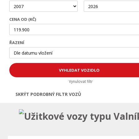
CENA OD (KČ)
ŘAZENÍ
Vynulovat filtr
SKRÝT PODROBNÝ FILTR VOZŮ
Otevřít | Zavřít filtr
Užitkové vozy typu Valní