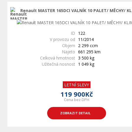
Renault MASTER 165DCI VALNÍK 10 PALET/ MĚCHY/ K
ID
122
V provozu od
11/2014
Objem
2 299 ccm
Najeto
661 295 km
Celková hmotnost
3 500 kg
Užitečná nosnost
1 049 kg
LETNÍ SLEVY
119 900Kč
Cena bez DPH
ZOBRAZIT DETAIL