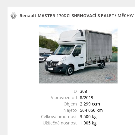
Renault MASTER 170DCI SHRNOVACÍ 8 PALET/ MĚCHY/
ID
308
V provozu od
8/2019
Objem
2 299 ccm
Najeto
564 050 km
Celková hmotnost
3 500 kg
Užitečná nosnost
1 005 kg