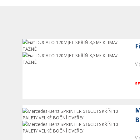
F
V 
SE
M
B
V 