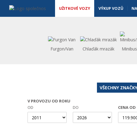
Užitkové vozy - Vanscentre
Navigace
UŽITKOVÉ VOZY
VÝKUP VOZŮ
NA
Furgon/Van
Chlaďák mrazák
Minibu
VŠECHNY ZNAČK
V PROVOZU OD ROKU
OD
DO
CENA OD 