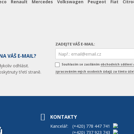
eco
Renault
Mercedes
Volkswagen
Peugeot
Fiat
Citro
ZADEJTE VÁŠ E-MAIL:
NA VÁŠ E-MAIL?
Souhlasím se zasíláním
obchodních sdělení 
koliv odhlásit.
skytnuty třetí straně.
zpracováním mých osobních údajů za tímto úč
KONTAKTY
Kancelář:
(+420)
778 447 741
ů
(+420)
737 923 743