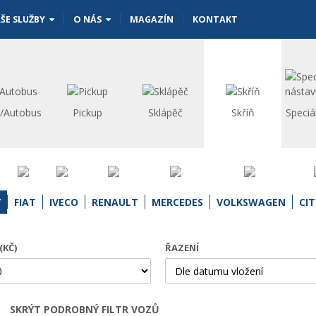
ŠE SLUŽBY
O NÁS
MAGAZÍN
KONTAKT
s/Autobus
Pickup
Sklápěč
Skříň
Speciá
Y
FIAT
IVECO
RENAULT
MERCEDES
VOLKSWAGEN
CI
(KČ)
ŘAZENÍ
SKRÝT PODROBNÝ FILTR VOZŮ
Otevřít | Zavřít filtr