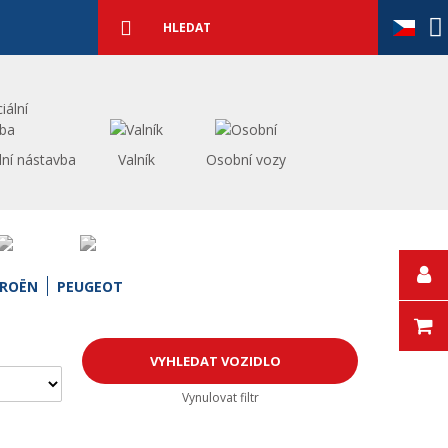
Podrobné
vyhledávání
Vyhledat
lní nástavba
Valník
Osobní vozy
TROËN
PEUGEOT
Vynulovat filtr