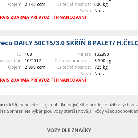
Objem
2 143 ccm
Užitečná nosnost
600 kg
Palivo
Nafta
RVIS ZDARMA PŘÍ VYUŽITÍ FINANCOVÁNÍ
veco DAILY 50C15/3.0 SKŘÍŇ 8 PALET/ H.ČEL
ID
108
Najeto
132890
provozu od
10/2017
Celková hmotnost
3 500 kg
Objem
2 998 ccm
Užitečná nosnost
725 kg
Palivo
Nafta
RVIS ZDARMA PŘÍ VYUŽITÍ FINANCOVÁNÍ
pu skříň
, nenechte si ujít nabídku největšího prodejce užitkových 
des Sprinter. Na výběr jsou vozy starší i novější, vždy však zodpovíd
VOZY DLE ZNAČKY