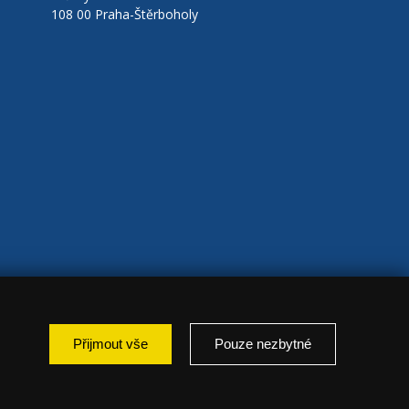
108 00 Praha-Štěrboholy
Přijmout vše
Pouze nezbytné
: marketing });