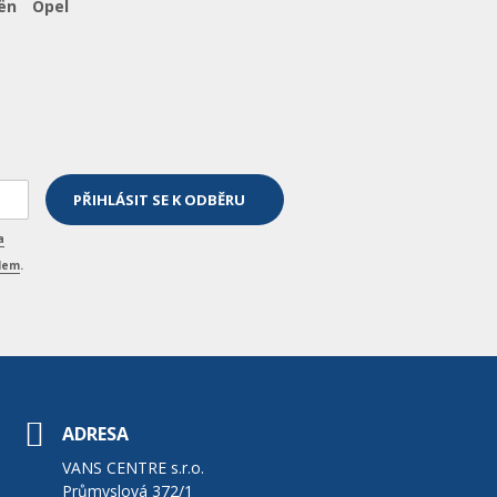
ën
Opel
a
elem
.
ADRESA
VANS CENTRE s.r.o.
Průmyslová 372/1