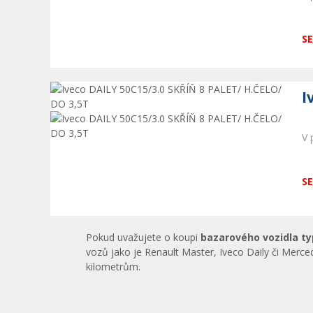
SE
I
V 
SE
Pokud uvažujete o koupi
bazarového vozidla ty
vozů jako je Renault Master, Iveco Daily či Merce
kilometrům.