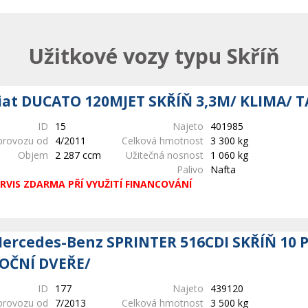
Užitkové vozy typu Skříň
iat DUCATO 120MJET SKŘÍŇ 3,3M/ KLIMA/ 
ID
15
Najeto
401985
provozu od
4/2011
Celková hmotnost
3 300 kg
Objem
2 287 ccm
Užitečná nosnost
1 060 kg
Palivo
Nafta
RVIS ZDARMA PŘÍ VYUŽITÍ FINANCOVÁNÍ
ercedes-Benz SPRINTER 516CDI SKŘÍŇ 10 
OČNÍ DVEŘE/
ID
177
Najeto
439120
provozu od
7/2013
Celková hmotnost
3 500 kg