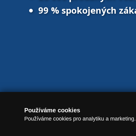
99 % spokojených zák
© 2016 - 2026 Vanscentre.com
|
Magazín
|
Ochrana osobních úd
Používáme cookies
Používáme cookies pro analytiku a marketing.
-->
dataLayer.push({ event: "consent_update", analytics_storage: analytic