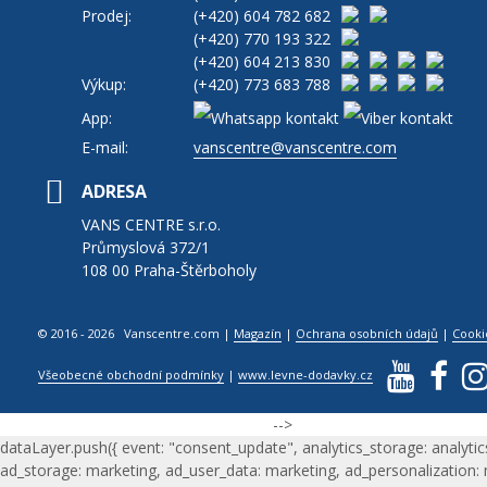
Prodej:
(+420)
604 782 682
(+420)
770 193 322
(+420)
604 213 830
Výkup:
(+420)
773 683 788
App:
E-mail:
vanscentre@vanscentre.com
ADRESA
VANS CENTRE s.r.o.
Průmyslová 372/1
108 00 Praha-Štěrboholy
© 2016 - 2026 Vanscentre.com
|
Magazín
|
Ochrana osobních údajů
|
Cooki
Všeobecné obchodní podmínky
|
www.levne-dodavky.cz
-->
dataLayer.push({ event: "consent_update", analytics_storage: analytic
ad_storage: marketing, ad_user_data: marketing, ad_personalization: