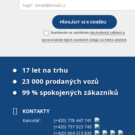
Souhlasím se zasíláním
obchodních sdělení a
zpracováním mých osobních údajů za tímto účelem
.
17 let na trhu
23 000 prodaných vozů
99 % spokojených zákazníků
KONTAKTY
Kancelář:
(+420)
778 447 741
(+420)
737 923 743
(+420)
604 213 830