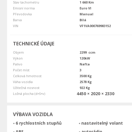
Stav tachometru
1 660 Km
Emisní norma
Euro VI
Převodovka
Manual
Barva
Bílá
VIN
VF1VA000769983152
TECHNICKÉ ÚDAJE
Objem
2299 ccm
Výkon
120kW
Palivo
Nafta
Počet míst
3
Celková hmotnost
3500 Kg
Váha vozidla
2578 Kg
Užitečná nosnost
922 Kg
4450 × 2020 × 2330
Ložná plocha (d×š×v)
VÝBAVA VOZIDLA
6 rychlostních stupňů
nastavitelný volant
ABS
autorádio