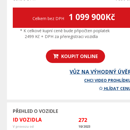
1 099 900Kč
Celkem bez DPH
* K celkové kupní ceně bude připočten poplatek
2499 Kč + DPH za přeregistraci vozidla
KOUPIT ONLINE
VŮZ NA VÝHODNÝ ÚVĚ
CHCI VIDEO PROHLÍDK
HLÍDAT CEN
PŘEHLED O VOZIDLE
ID VOZIDLA
272
V provozu od
10/2023