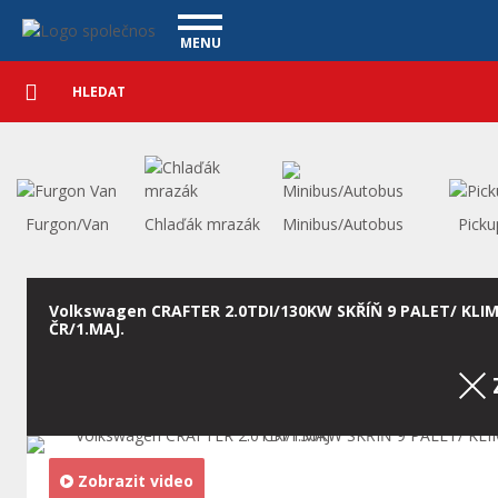
Užitkové vozy - Vanscentre
Navigace
MENU
Podrobné
UŽITKOVÉ VOZY
vyhledávání
Vyhledat
VÝKUP VOZŮ
ÚVĚR ZDARMA
NÁŠ TÝM
MAGAZÍN
ZÁRUKA NA OJETÉ VOZY
NAŠE VIDEA
KONTAKT
Furgon/Van
Chlaďák mrazák
Minibus/Autobus
Picku
CENÍK SLUŽEB
REFERENCE
CO NABÍZÍME
Volkswagen CRAFTER 2.0TDI/130KW SKŘÍŇ 9 PALET/ KLI
ČR/1.MAJ.
ONLINE VIDEO PROHLÍDKY
UPLATNĚNÍ VAD
Zobrazit video