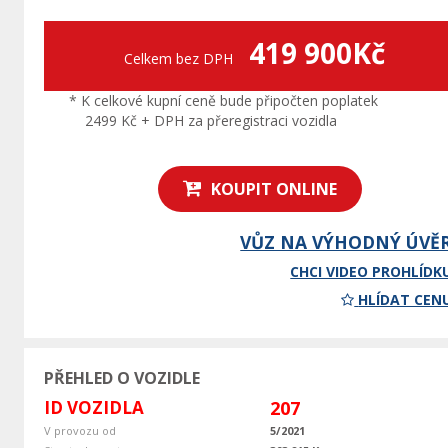
419 900Kč
Celkem bez DPH
* K celkové kupní ceně bude připočten poplatek
2499 Kč + DPH za přeregistraci vozidla
KOUPIT ONLINE
VŮZ NA VÝHODNÝ ÚVĚ
CHCI VIDEO PROHLÍDK
HLÍDAT CEN
PŘEHLED O VOZIDLE
ID VOZIDLA
207
V provozu od
5/2021