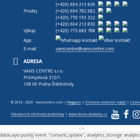
(+420)
604 213 830
Prodej:
(+420)
604 782 682
(+420)
770 193 322
(+420)
604 213 830
Výkup:
(+420)
773 683 788
App:
E-mail:
vanscentre@vanscentre.com
ADRESA
VANS CENTRE s.r.o.
Průmyslová 372/1
108 00 Praha-Štěrboholy
© 2016 - 2026 Vanscentre.com
|
Magazín
|
Ochrana osobních údajů
|
Cooki
Všeobecné obchodní podmínky
|
www.levne-dodavky.cz
-->
dataLayer.push({ event: "consent_update", analytics_storage: analytic