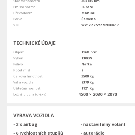
Stav tachometru
303 815 Km
Emisní norma
Euro VI
Převodovka
Manual
Barva
Červená
VIN
WV1ZZZSYZM9041617
TECHNICKÉ ÚDAJE
Objem
1968 ccm
Výkon
130kW
Palivo
Nafta
Počet míst
2
Celková hmotnost
3500 Kg
Váha vozidla
2379 Kg
Užitečná nosnost
1121 Kg
4500 × 2030 × 2070
Ložná plocha (d×š×v)
VÝBAVA VOZIDLA
2 x airbag
nastavitelný volant
6 rychlostních stupňů
autorádio