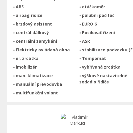
ABS
otáčkoměr
airbag řidiče
palubní počítač
brzdový asistent
EURO 6
centrál dálkový
Posilovač řízení
centrální zamykání
ASR
Elektricky ovládaná okna
stabilizace podvozku (E
el. zrcátka
Tempomat
imobilizér
vyhřívaná zrcátka
man. klimatizace
výškově nastavitelné
sedadlo řidiče
manuální převodovka
multifunkční volant