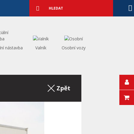
Podrobné
vyhledávání
Vyhledat
lní nástavba
Valník
Osobní vozy
Zpět na výpis