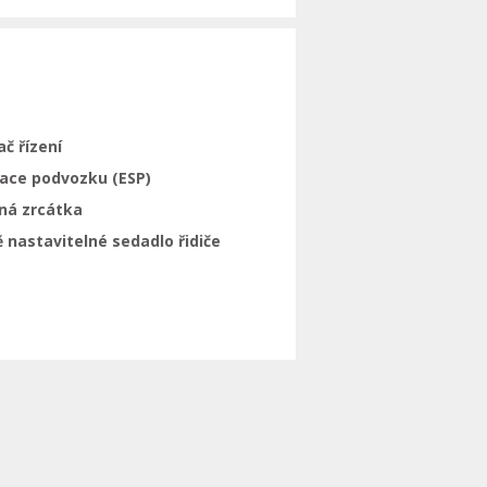
ač řízení
zace podvozku (ESP)
ná zrcátka
 nastavitelné sedadlo řidiče