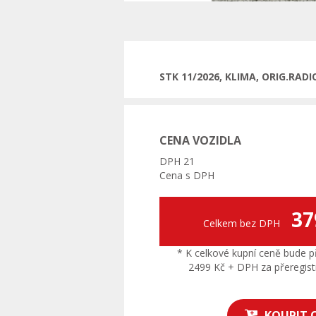
STK 11/2026, KLIMA, ORIG.RA
CENA VOZIDLA
DPH 21
Cena s DPH
37
Celkem bez DPH
* K celkové kupní ceně bude př
2499 Kč + DPH za přeregistr
KOUPIT 