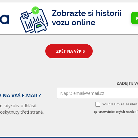
ZPĚT NA VÝPIS
ZADEJTE V
 NA VÁŠ E-MAIL?
Souhlasím se zasílá
 kdykoliv odhlásit.
skytnuty třetí straně.
zpracováním mých osobníc