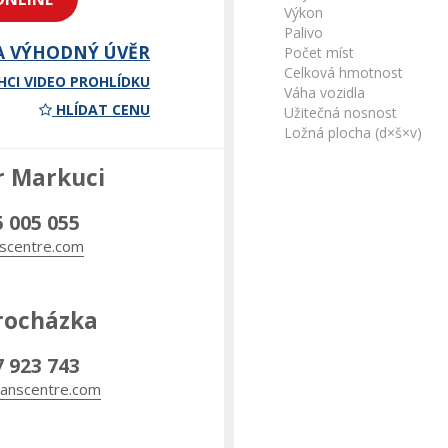
Výkon
Palivo
A VÝHODNÝ ÚVĚR
Počet míst
Celková hmotnost
HCI VIDEO PROHLÍDKU
Váha vozidla
HLÍDAT CENU
Užitečná nosnost
Ložná plocha (d×š×v)
r Markuci
5 005 055
scentre.com
rocházka
7 923 743
anscentre.com