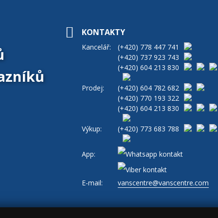
KONTAKTY
Kancelář:
(+420)
778 447 741
ů
(+420)
737 923 743
(+420)
604 213 830
azníků
Prodej:
(+420)
604 782 682
(+420)
770 193 322
(+420)
604 213 830
Výkup:
(+420)
773 683 788
App:
E-mail:
vanscentre@vanscentre.com