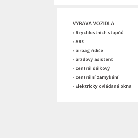
VÝBAVA VOZIDLA
6 rychlostních stupňů
ABS
airbag řidiče
brzdový asistent
centrál dálkový
centrální zamykání
Elektricky ovládaná okna