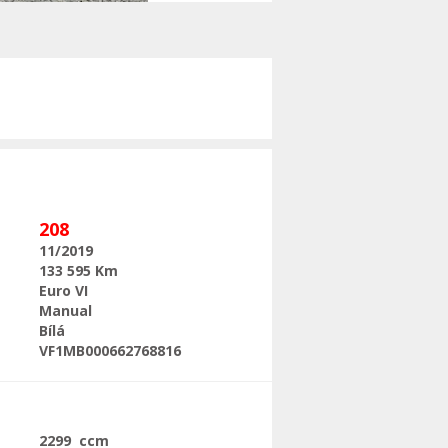
Následující
208
11/2019
133 595 Km
Euro VI
Manual
Bílá
VF1MB000662768816
2299 ccm