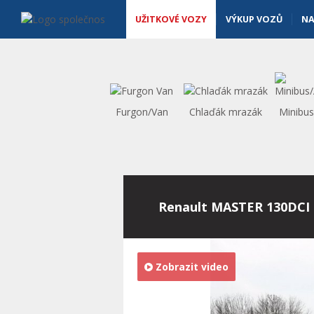
Užitkové vozy - Vanscentre
Navigace
UŽITKOVÉ VOZY
VÝKUP VOZŮ
NA
Furgon/Van
Chlaďák mrazák
Minibu
Renault MASTER 130DCI
Zobrazit video