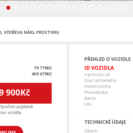
Předchozí
DIO, VÝDŘEVA NÁKL.PROSTORU
PŘEHLED O VOZIDLE
ID VOZIDLA
79 779Kč
459 679Kč
V provozu od
Stav tachometru
Emisní norma
9 900Kč
Převodovka
Barva
VIN
ipočten poplatek
aci vozidla
TECHNICKÉ ÚDAJE
Objem
ONLINE