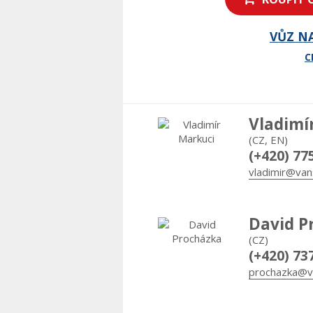
VŮZ N
C
Vladimí
(CZ, EN)
(+420) 77
vladimir@van
David P
(CZ)
(+420) 73
prochazka@v